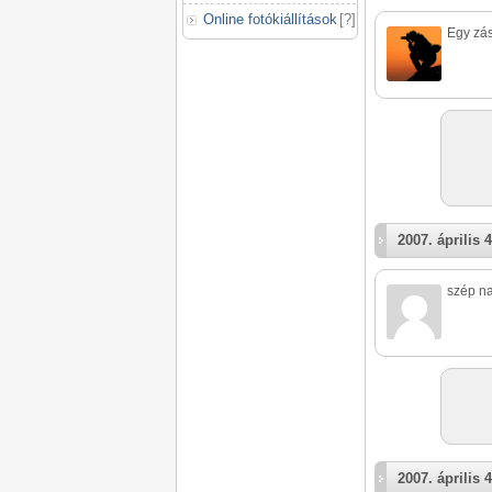
Online fotókiállítások
[
?
]
Egy zás
2007. április 4
szép n
2007. április 4