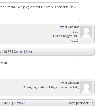
zló hibázik! A kép jó egyébként :D A szerk is, színek is! Üdv!
syabi
válasza:
Szia!
Örülök, hogy tetszik.
Csáó!
.
| 16:58 |
Csíter_Láma
agyon
syabi
válasza:
Örülök, hogy tetszik. Elég szükszavú voltál :]
.
| 16:50 |
kutyak7
adott pontszám:
5