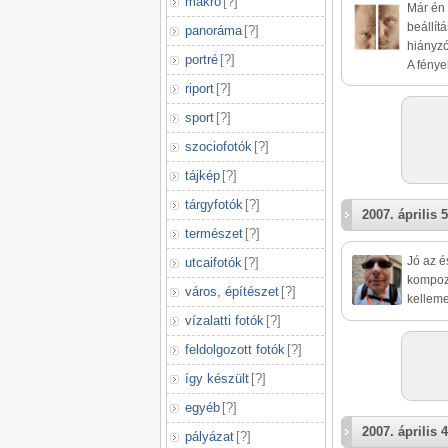
makró
[
?
]
Már én 
beállítá
panoráma
[
?
]
hiányzó
portré
[
?
]
A fénye
riport
[
?
]
sport
[
?
]
szociofotók
[
?
]
tájkép
[
?
]
tárgyfotók
[
?
]
2007. április 5
természet
[
?
]
Jó az é
utcaifotók
[
?
]
kompozi
város, építészet
[
?
]
kelleme
vízalatti fotók
[
?
]
feldolgozott fotók
[
?
]
így készült
[
?
]
egyéb
[
?
]
2007. április 4
pályázat
[
?
]