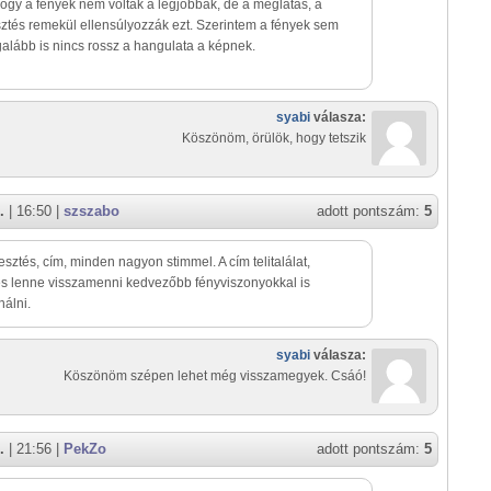
ogy a fények nem voltak a legjobbak, de a meglátás, a
ztés remekül ellensúlyozzák ezt. Szerintem a fények sem
galább is nincs rossz a hangulata a képnek.
syabi
válasza:
Köszönöm, örülök, hogy tetszik
.
| 16:50 |
szszabo
adott pontszám:
5
esztés, cím, minden nagyon stimmel. A cím telitalálat,
s lenne visszamenni kedvezőbb fényviszonyokkal is
álni.
syabi
válasza:
Köszönöm szépen lehet még visszamegyek. Csáó!
.
| 21:56 |
PekZo
adott pontszám:
5