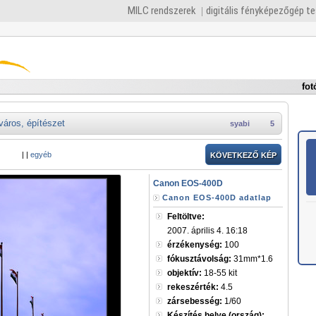
MILC rendszerek
digitális fényképezőgép t
fot
város, építészet
syabi
5
|
|
egyéb
KÖVETKEZŐ KÉP
Canon EOS-400D
Canon EOS-400D adatlap
Feltöltve:
2007. április 4. 16:18
érzékenység:
100
fókusztávolság:
31mm*1.6
objektív:
18-55 kit
rekeszérték:
4.5
zársebesség:
1/60
Készítés helye (ország):