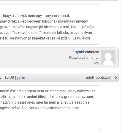
, hogy a zászlók nem egy irányban vannak.
hogy direkt a kép kedvéért lobognak más-más irányba?
y az észrevétel nagyon jó! ötletes ez a fotó, tipikus példája
ós ilyen "észrevehetetlen" részletek felfedezésével milyen
tésű, de nagyon jó képeket képes készíteni. Gratulálok!
syabi
válasza:
Köszi a véleményt.
Üdv
.
| 16:38 |
j3ns
adott pontszám:
5
dom őszintén engem nem az fogott meg, hogy hiányzik az
szló. az ív. az ok, amiért ötöst adok, az a geometria. szuper,
 nagyon jó észrevétel, még ha nem is a legtűélesebb és
ogóbb színvilágot visszaadó kivitelezésben. grat!