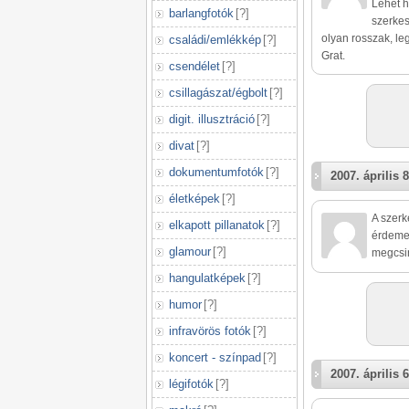
Lehet h
barlangfotók
[
?
]
szerkes
olyan rosszak, le
családi/emlékkép
[
?
]
Grat.
csendélet
[
?
]
csillagászat/égbolt
[
?
]
digit. illusztráció
[
?
]
divat
[
?
]
dokumentumfotók
[
?
]
2007. április 8
életképek
[
?
]
A szerk
elkapott pillanatok
[
?
]
érdeme
glamour
[
?
]
megcsin
hangulatképek
[
?
]
humor
[
?
]
infravörös fotók
[
?
]
koncert - színpad
[
?
]
2007. április 6
légifotók
[
?
]