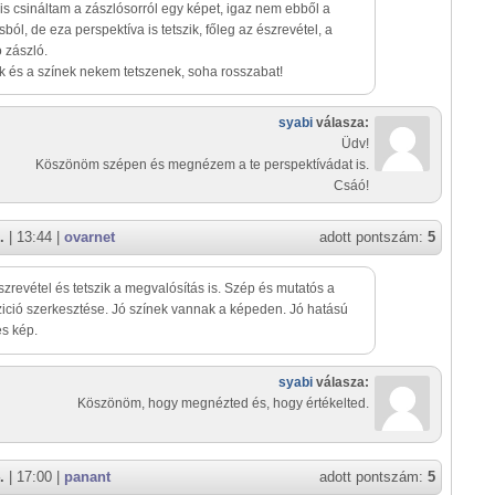
is csináltam a zászlósorról egy képet, igaz nem ebből a
sból, de eza perspektíva is tetszik, főleg az észrevétel, a
 zászló.
k és a színek nekem tetszenek, soha rosszabat!
syabi
válasza:
Üdv!
Köszönöm szépen és megnézem a te perspektívádat is.
Csáó!
.
| 13:44 |
ovarnet
adott pontszám:
5
szrevétel és tetszik a megvalósítás is. Szép és mutatós a
ció szerkesztése. Jó színek vannak a képeden. Jó hatású
s kép.
syabi
válasza:
Köszönöm, hogy megnézted és, hogy értékelted.
.
| 17:00 |
panant
adott pontszám:
5