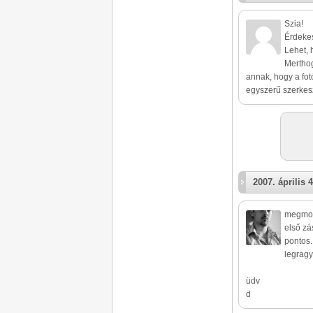
Szia!
Érdekes
Lehet, 
Merthog
annak, hogy a fot
egyszerű szerkesz
2007. április 4
megmon
első zá
pontos.
legragy
üdv
d