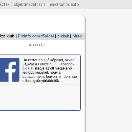
esztek
objektív adatbázis
elektromos autó
ózz klub
|
Pixinfo.com főoldal
|
cikkek
|
hírek
Ha kedveled a jó képeket, akkor
Lájkold
a
Fotózz.hu új Facebook
oldalát
, illetve az ott megjelenő
legjobb képeket, hogy a
barátaidnak is legyen minden nap
miben gyönyörködniük.