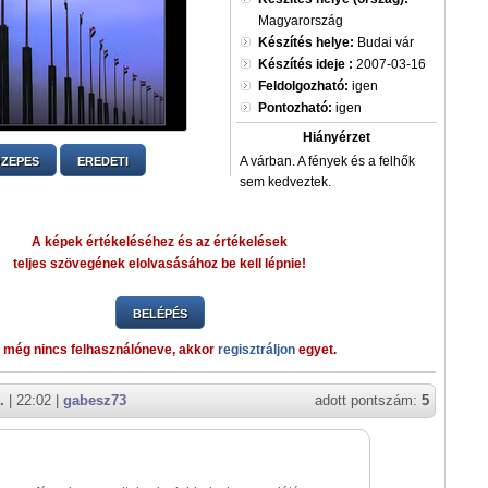
Magyarország
Készítés helye:
Budai vár
Készítés ideje :
2007-03-16
Feldolgozható:
igen
Pontozható:
igen
Hiányérzet
A várban. A fények és a felhők
ZEPES
EREDETI
sem kedveztek.
A képek értékeléséhez és az értékelések
teljes szövegének elolvasásához be kell lépnie!
BELÉPÉS
 még nincs felhasználóneve, akkor
regisztráljon
egyet.
.
| 22:02 |
gabesz73
adott pontszám:
5