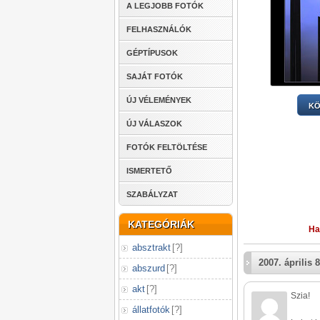
A LEGJOBB FOTÓK
FELHASZNÁLÓK
GÉPTÍPUSOK
SAJÁT FOTÓK
ÚJ VÉLEMÉNYEK
KÖ
ÚJ VÁLASZOK
FOTÓK FELTÖLTÉSE
ISMERTETŐ
SZABÁLYZAT
KATEGÓRIÁK
Ha
absztrakt
[
?
]
2007. április 8
abszurd
[
?
]
akt
[
?
]
Szia!
állatfotók
[
?
]