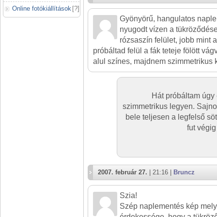
Online fotókiállítások
[
?
]
Gyönyörű, hangulatos napl
nyugodt vízen a tükröződések
rózsaszín felület, jobb mint 
próbáltad felül a fák teteje fölött vá
alul színes, majdnem szimmetrikus 
Hát próbáltam úgy 
szimmetrikus legyen. Sajno
bele teljesen a legfelső s
fut végig
2007. február 27.
| 21:16 |
Bruncz
Szia!
Szép naplementés kép mel
érdekessége, hogy a tükröz