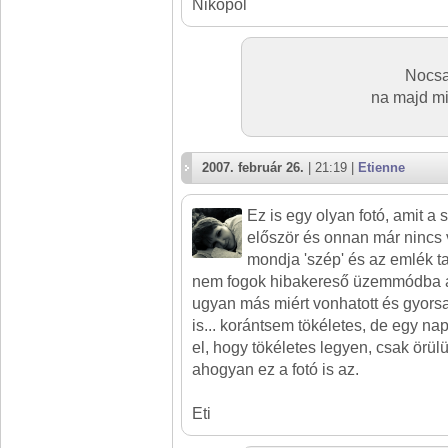
Nikopol
Nocsa
na majd mi
2007. február 26.
| 21:19 |
Etienne
Ez is egy olyan fotó, amit a
először és onnan már nincs v
mondja 'szép' és az emlék t
nem fogok hibakereső üzemmódba á
ugyan más miért vonhatott és gyors
is... korántsem tökéletes, de egy na
el, hogy tökéletes legyen, csak örül
ahogyan ez a fotó is az.
Eti