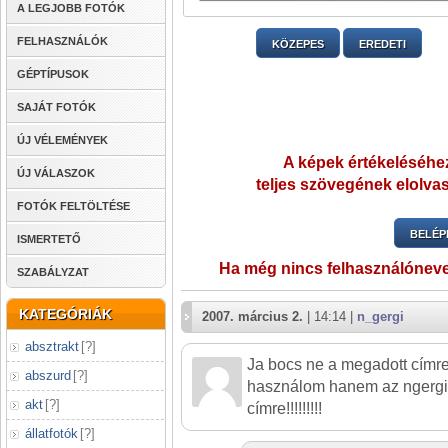
A LEGJOBB FOTÓK
FELHASZNÁLÓK
KÖZEPES
EREDETI
GÉPTÍPUSOK
SAJÁT FOTÓK
ÚJ VÉLEMÉNYEK
A képek értékeléséhez
ÚJ VÁLASZOK
teljes szövegének elolvas
FOTÓK FELTÖLTÉSE
BELÉP
ISMERTETŐ
Ha még nincs felhasználónev
SZABÁLYZAT
KATEGÓRIÁK
2007. március 2.
| 14:14 |
n_gergi
absztrakt
[
?
]
Ja bocs ne a megadott címre
abszurd
[
?
]
használom hanem az ngerg
akt
[
?
]
címre!!!!!!!!!
állatfotók
[
?
]