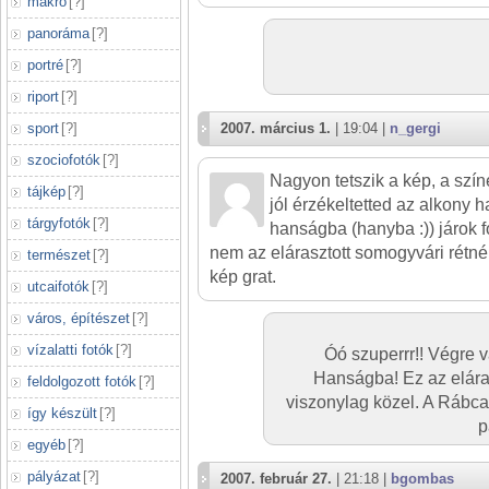
makró
[
?
]
panoráma
[
?
]
portré
[
?
]
riport
[
?
]
sport
[
?
]
2007. március 1.
| 19:04 |
n_gergi
szociofotók
[
?
]
Nagyon tetszik a kép, a sz
tájkép
[
?
]
jól érzékeltetted az alkony h
tárgyfotók
[
?
]
hanságba (hanyba :)) járok f
nem az elárasztott somogyvári rétné
természet
[
?
]
kép grat.
utcaifotók
[
?
]
város, építészet
[
?
]
vízalatti fotók
[
?
]
Óó szuperrr!! Végre va
Hanságba! Ez az elár
feldolgozott fotók
[
?
]
viszonylag közel. A Rábca 
így készült
[
?
]
p
egyéb
[
?
]
pályázat
[
?
]
2007. február 27.
| 21:18 |
bgombas