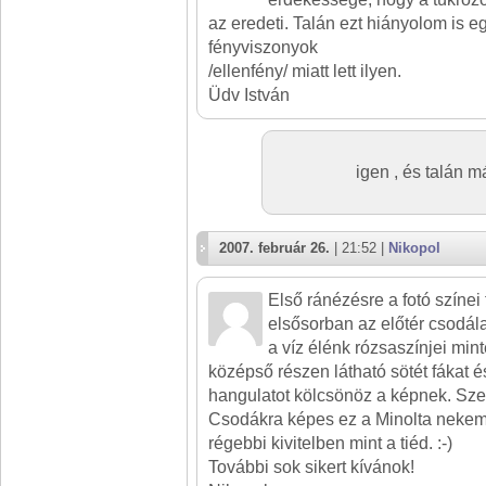
az eredeti. Talán ezt hiányolom is e
fényviszonyok
/ellenfény/ miatt lett ilyen.
Üdv István
igen , és talán m
2007. február 26.
| 21:52 |
Nikopol
Első ránézésre a fotó színei
elsősorban az előtér csodála
a víz élénk rózsaszínjei min
középső részen látható sötét fákat 
hangulatot kölcsönöz a képnek. Sze
Csodákra képes ez a Minolta nekem i
régebbi kivitelben mint a tiéd. :-)
További sok sikert kívánok!