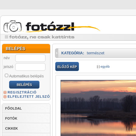
BELÉPÉS
természet
KATEGÓRIA:
név
jelszó
|
|
egyéb
ELŐZŐ KÉP
Automatikus belépés
REGISZTRÁCIÓ
ELFELEJTETT JELSZÓ
FŐOLDAL
FOTÓK
CIKKEK