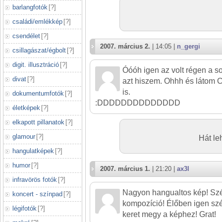
barlangfotók
[
?
]
családi/emlékkép
[
?
]
csendélet
[
?
]
2007. március 2.
| 14:05 |
n_gergi
csillagászat/égbolt
[
?
]
digit. illusztráció
[
?
]
Óóóh igen az volt régen a s
divat
[
?
]
azt hiszem. Ohhh és látom 
is.
dokumentumfotók
[
?
]
:DDDDDDDDDDDDDD
életképek
[
?
]
elkapott pillanatok
[
?
]
glamour
[
?
]
Hát leh
hangulatképek
[
?
]
humor
[
?
]
2007. március 1.
| 21:20 |
ax3l
infravörös fotók
[
?
]
Nagyon hangualtos kép! Szép
koncert - színpad
[
?
]
kompozíció! Élőben igen szép
légifotók
[
?
]
keret megy a képhez! Grat!