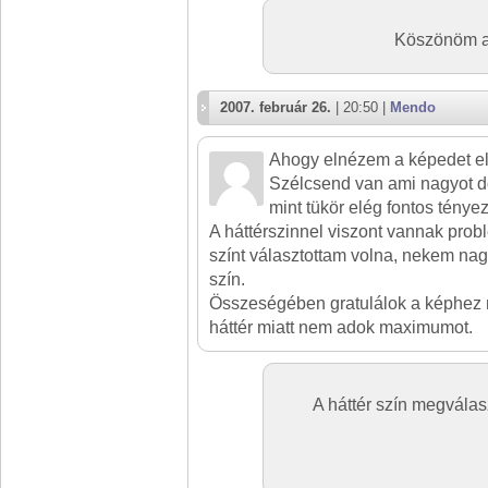
Köszönöm az
2007. február 26.
| 20:50 |
Mendo
Ahogy elnézem a képedet elég
Szélcsend van ami nagyot do
mint tükör elég fontos ténye
A háttérszinnel viszont vannak prob
színt választottam volna, nekem nag
szín.
Összeségében gratulálok a képhez m
háttér miatt nem adok maximumot.
A háttér szín megválas