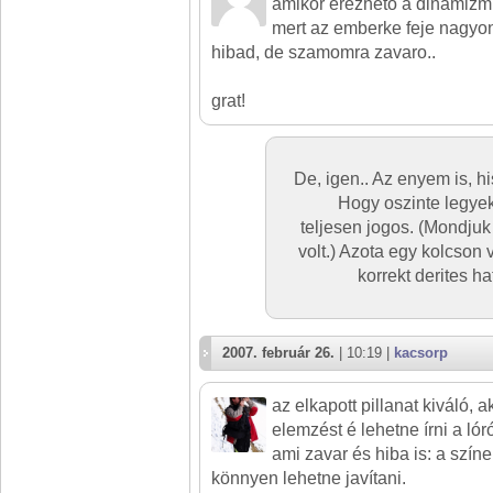
amikor erezheto a dinamizm
mert az emberke feje nagyon
hibad, de szamomra zavaro..
grat!
De, igen.. Az enyem is, his
Hogy oszinte legyek
teljesen jogos. (Mondju
volt.) Azota egy kolcson
korrekt derites h
2007. február 26.
| 10:19 |
kacsorp
az elkapott pillanat kiváló,
elemzést é lehetne írni a lóról
ami zavar és hiba is: a szín
könnyen lehetne javítani.