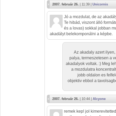
2007. február 26.
| 11:39 |
Unicornis
Jó a mozdulat, de az akadá
Te hibád, viszont álló formá
és a lovas) sokkal jobban mu
akadályt belekomponálni a képbe.
Az akadaly azert ilyen,
palya, termeszetesen a v
akadalyok voltak. :) Meg le
a mozdulatra koncentral
jobb oldalon es felfe
objektiv ebbol a tavolsagb
2007. február 26.
| 10:44 |
Alcyone
remek kep! jol kimerevitetted