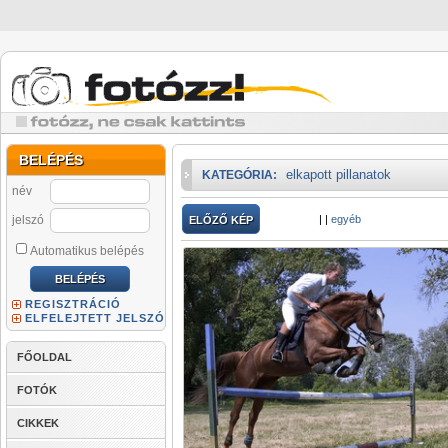
BELÉPÉS
elkapott pillanatok
KATEGÓRIA:
név
jelszó
|
|
egyéb
ELŐZŐ KÉP
Automatikus belépés
REGISZTRÁCIÓ
ELFELEJTETT JELSZÓ
FŐOLDAL
FOTÓK
CIKKEK