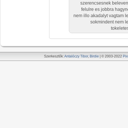
szerencsesnek belevenni
felulre es jobbra hagy
nem illo akadalyt vagtam l
sokmindent nem leh
tokelete
Szerkesztők:
Antalóczy Tibor
,
Birdie
| © 2003-2022
Pix