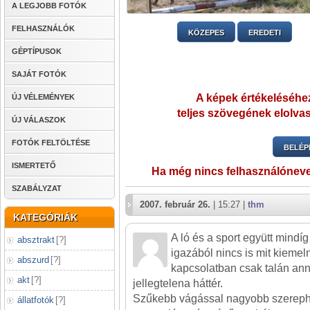
A LEGJOBB FOTÓK
FELHASZNÁLÓK
KÖZEPES
EREDETI
GÉPTÍPUSOK
SAJÁT FOTÓK
A képek értékeléséhez
ÚJ VÉLEMÉNYEK
teljes szövegének elolvas
ÚJ VÁLASZOK
FOTÓK FELTÖLTÉSE
BELÉP
ISMERTETŐ
Ha még nincs felhasználónev
SZABÁLYZAT
2007. február 26.
| 15:27 |
thm
KATEGÓRIÁK
A ló és a sport együtt mindí
absztrakt
[
?
]
igazából nincs is mit kiemel
abszurd
[
?
]
kapcsolatban csak talán anny
akt
[
?
]
jellegtelena háttér.
Szűkebb vágással nagyobb szerephez
állatfotók
[
?
]