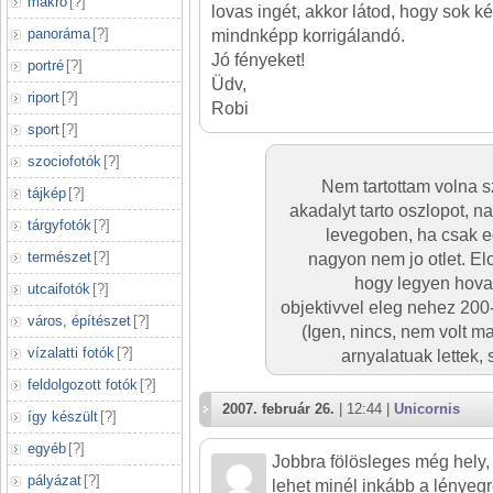
makró
[
?
]
lovas ingét, akkor látod, hogy sok ké
panoráma
[
?
]
mindnképp korrigálandó.
Jó fényeket!
portré
[
?
]
Üdv,
riport
[
?
]
Robi
sport
[
?
]
szociofotók
[
?
]
Nem tartottam volna 
tájkép
[
?
]
akadalyt tarto oszlopot, 
tárgyfotók
[
?
]
levegoben, ha csak eg
természet
[
?
]
nagyon nem jo otlet. E
hogy legyen hova 
utcaifotók
[
?
]
objektivvel eleg nehez 200-
város, építészet
[
?
]
(Igen, nincs, nem volt ma
vízalatti fotók
[
?
]
arnyalatuak lettek, s
feldolgozott fotók
[
?
]
2007. február 26.
| 12:44 |
Unicornis
így készült
[
?
]
egyéb
[
?
]
Jobbra fölösleges még hely, 
pályázat
[
?
]
lehet minél inkább a lényegr