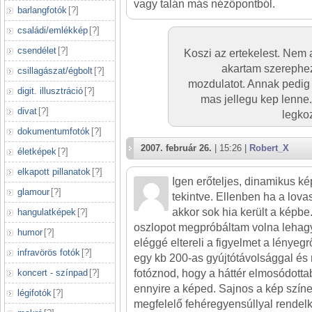
vagy talán más nézőpontból.
barlangfotók
[
?
]
családi/emlékkép
[
?
]
csendélet
[
?
]
Koszi az ertekelest. Nem a
akartam szerephez
csillagászat/égbolt
[
?
]
mozdulatot. Annak pedig 
digit. illusztráció
[
?
]
mas jellegu kep lenne. 
divat
[
?
]
legkoz
dokumentumfotók
[
?
]
2007. február 26.
| 15:26 |
Robert_X
életképek
[
?
]
elkapott pillanatok
[
?
]
Igen erőteljes, dinamikus kép
glamour
[
?
]
tekintve. Ellenben ha a lov
akkor sok hia került a képbe.
hangulatképek
[
?
]
oszlopot megpróbáltam volna lehagy
humor
[
?
]
eléggé eltereli a figyelmet a lényegr
infravörös fotók
[
?
]
egy kb 200-as gyújtótávolsággal és
koncert - színpad
[
?
]
fotóznod, hogy a háttér elmosódotta
ennyire a képed. Sajnos a kép szín
légifotók
[
?
]
megfelelő fehéregyensúllyal rende