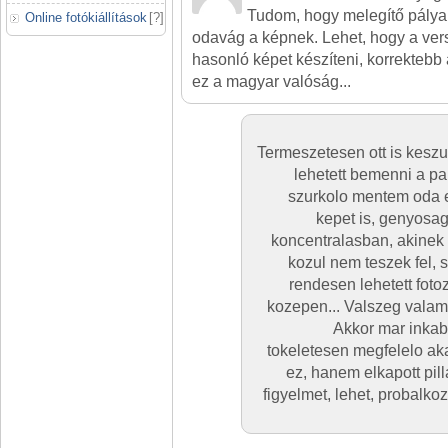
Tudom, hogy melegítő pálya,
Online fotókiállítások
[
?
]
odavág a képnek. Lehet, hogy a vers
hasonló képet készíteni, korrektebb
ez a magyar valóság...
Termeszetesen ott is keszu
lehetett bemenni a pa
szurkolo mentem oda 
kepet is, genyosag
koncentralasban, akinek s
kozul nem teszek fel, s
rendesen lehetett fotoz
kozepen... Valszeg valami 
Akkor mar inkab
tokeletesen megfelelo akad
ez, hanem elkapott pi
figyelmet, lehet, probalk