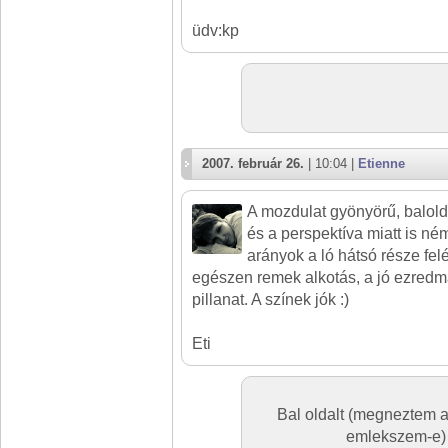
üdv:kp
2007. február 26.
| 10:04 |
Etienne
A mozdulat gyönyörű, balold
és a perspektíva miatt is ném
arányok a ló hátsó része felé
egészen remek alkotás, a jó ezred
pillanat. A színek jók :)
Eti
Bal oldalt (megneztem a
emlekszem-e) s