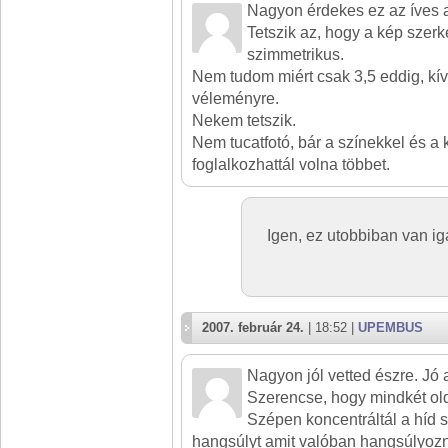
Nagyon érdekes ez az íves 
Tetszik az, hogy a kép sze
szimmetrikus.
Nem tudom miért csak 3,5 eddig, kív
véleményre.
Nekem tetszik.
Nem tucatfotó, bár a színekkel és a k
foglalkozhattál volna többet.
Igen, ez utobbiban van 
2007. február 24.
| 18:52 |
UPEMBUS
Nagyon jól vetted észre. Jó 
Szerencse, hogy mindkét old
Szépen koncentráltál a híd 
hangsúlyt amit valóban hangsúlyozni