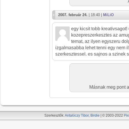
2007. február 24.
| 18:40 |
MiLiO
egy kicsit tobb kreativsagot!
kozepreszerkesztes az amug
temat, az ilyen egyszeru do
izgalmasabba lehet tenni egy nem il
szerkesztessel. es sajnos a szinek s
Másnak meg pont a 
Szerkesztők:
Antalóczy Tibor
,
Birdie
| © 2003-2022
Pix