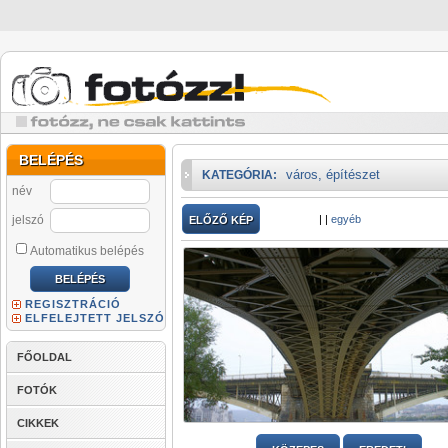
BELÉPÉS
város, építészet
KATEGÓRIA:
név
jelszó
|
|
egyéb
ELŐZŐ KÉP
Automatikus belépés
REGISZTRÁCIÓ
ELFELEJTETT JELSZÓ
FŐOLDAL
FOTÓK
CIKKEK