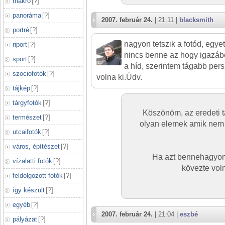
makró
[
?
]
panoráma
[
?
]
2007. február 24.
| 21:11 |
blacksmith
portré
[
?
]
nagyon tetszik a fotód, egy
riport
[
?
]
nincs benne az hogy igazábó
sport
[
?
]
a híd, szerintem tágabb per
szociofotók
[
?
]
volna ki.Üdv.
tájkép
[
?
]
tárgyfotók
[
?
]
Köszönöm, az eredeti 
természet
[
?
]
olyan elemek amik nem 
utcaifotók
[
?
]
város, építészet
[
?
]
Ha azt bennehagyom
vízalatti fotók
[
?
]
kövezte vol
feldolgozott fotók
[
?
]
így készült
[
?
]
egyéb
[
?
]
2007. február 24.
| 21:04 |
eszbé
pályázat
[
?
]