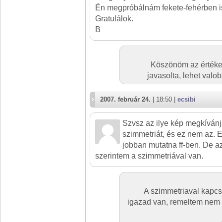
Én megpróbálnám fekete-fehérben i
Gratulálok.
B
Köszönöm az értékel
javasolta, lehet valo
2007. február 24.
| 18:50 |
ecsibi
Szvsz az ilye kép megkívánj
szimmetriát, és ez nem az. 
jobban mutatna ff-ben. De a
szerintem a szimmetriával van.
A szimmetriaval kapcs
igazad van, remeltem nem 