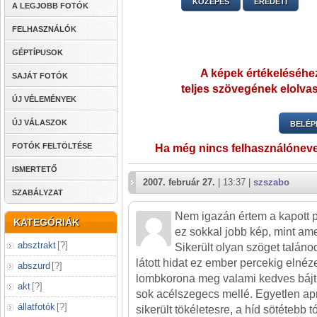
KÖZEPES
EREDETI
A LEGJOBB FOTÓK
FELHASZNÁLÓK
GÉPTÍPUSOK
A képek értékeléséhez
SAJÁT FOTÓK
teljes szövegének elolvas
ÚJ VÉLEMÉNYEK
ÚJ VÁLASZOK
BELÉP
FOTÓK FELTÖLTÉSE
Ha még nincs felhasználónev
ISMERTETŐ
2007. február 27.
| 13:37 |
szszabo
SZABÁLYZAT
Nem igazán értem a kapott 
KATEGÓRIÁK
ez sokkal jobb kép, mint am
absztrakt
[
?
]
Sikerült olyan szöget taláno
látott hidat ez ember percekig elnéze
abszurd
[
?
]
lombkorona meg valami kedves bájt
akt
[
?
]
sok acélszegecs mellé. Egyetlen a
állatfotók
[
?
]
sikerült tökéletesre, a híd sötétebb t