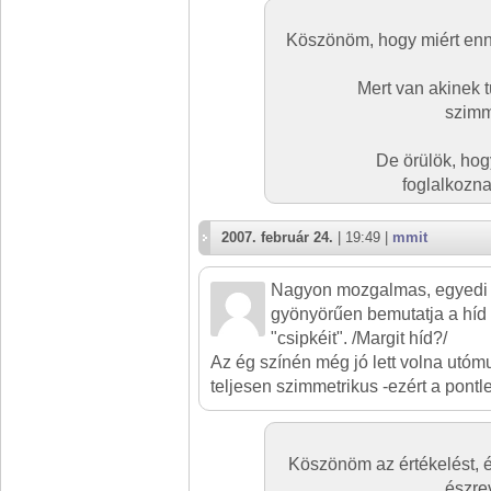
Köszönöm, hogy miért enn
Mert van akinek t
szimme
De örülök, hogy
foglalkozna
2007. február 24.
| 19:49 |
mmit
Nagyon mozgalmas, egyedi 
gyönyörűen bemutatja a híd
"csipkéit". /Margit híd?/
Az ég színén még jó lett volna utómun
teljesen szimmetrikus -ezért a pontl
Köszönöm az értékelést, 
észrev