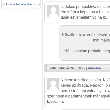
Online fotókiállítások
[
?
]
Érdekes perspektíva és lát
érezném a képet ha a híd sz
talán ezt emeltem volna ki.
Köszönöm az értékelésed, 
minimális 
Hát javaslom próbáld meg
2007. február 24.
| 20:29 |
Amarton
Nekem tetszik ez a kép. Kívá
kevés az átlaga. Nagyon jó 
nem csináltam volna ilyen s
szerintem a parlamentnek már egyál
látszania.