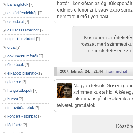
háttér - konkrétan az ég- túlexponált 
barlangfotók
[
?
]
érdmes ellenőrizni, vagy expo soroza
családi/emlékkép
[
?
]
nem fordul elő ilyen baki.
csendélet
[
?
]
csillagászat/égbolt
[
?
]
Köszönöm az értékelése
digit. illusztráció
[
?
]
rosszat mert szimmetriku
divat
[
?
]
nem tokeletesen szim
dokumentumfotók
[
?
]
életképek
[
?
]
2007. február 24.
| 21:44 |
harminchat
elkapott pillanatok
[
?
]
glamour
[
?
]
Nagyon tetszik. Sosem gond
hangulatképek
[
?
]
szimmetrikus a híd. A két e
fakorona is jól illeszkedik a 
humor
[
?
]
felvétel, gratulálok!
infravörös fotók
[
?
]
koncert - színpad
[
?
]
légifotók
[
?
]
Köszönö