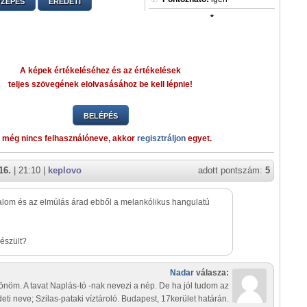
ZEPES
EREDETI
*
A képek értékeléséhez és az értékelések
teljes szövegének elolvasásához be kell lépnie!
BELÉPÉS
 még nincs felhasználóneve, akkor
regisztráljon
egyet.
16.
| 21:10 |
keplovo
adott pontszám:
5
lom és az elmúlás árad ebből a melankólikus hangulatú
észült?
Nadar
válasza:
nöm. A tavat Naplás-tó -nak nevezi a nép. De ha jól tudom az
eti neve; Szilas-pataki víztároló. Budapest, 17kerület határán.