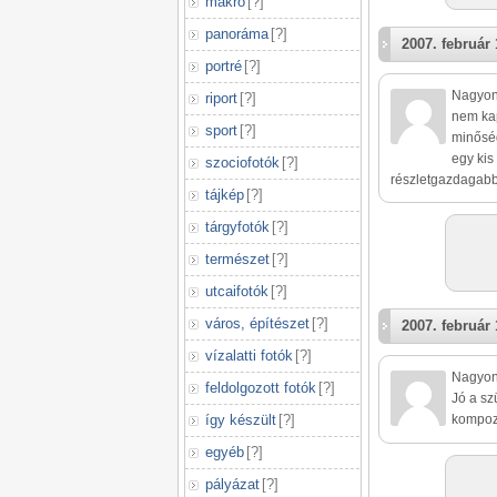
makró
[
?
]
panoráma
[
?
]
2007. február 
portré
[
?
]
Nagyon 
riport
[
?
]
nem kap
sport
[
?
]
minőség
egy kis
szociofotók
[
?
]
részletgazdagabb l
tájkép
[
?
]
tárgyfotók
[
?
]
természet
[
?
]
utcaifotók
[
?
]
város, építészet
[
?
]
2007. február 
vízalatti fotók
[
?
]
Nagyon 
feldolgozott fotók
[
?
]
Jó a sz
így készült
[
?
]
kompoz
egyéb
[
?
]
pályázat
[
?
]