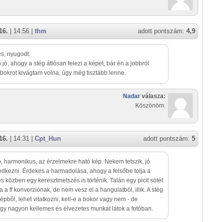
16.
| 14:56 |
thm
adott pontszám:
4,9
s, nyugodt.
jó, ahogy a stég átlósan felezi a képet, bár én a jobbról
bokrot kivágtam volna, úgy még tisztább lenne.
Nadar
válasza:
Köszönöm.
16.
| 14:31 |
Cpt_Hun
adott pontszám:
5
, harmonikus, az érzelmekre ható kép. Nekem tetszik, jó
edkezni. Érdekes a harmadolása, ahogy a felsőbe tolja a
és közben egy keresztmetszés is történik. Talán egy picit sötét
a a ff konverziónak, de nem vesz el a hangulatból, illik. A stég
épből, lehet vitatkozni, kell-e a bokor vagy nem - de
y nagyon kellemes és élvezetes munkát látok a fotóban.