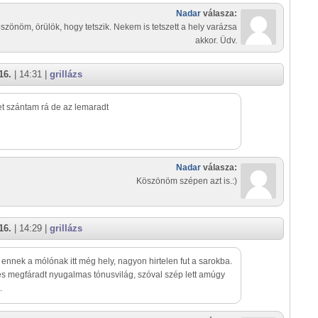
Nadar
válasza:
szönöm, örülök, hogy tetszik. Nekem is tetszett a hely varázsa
akkor. Üdv.
16.
| 14:31 |
grillázs
-et szántam rá de az lemaradt
Nadar
válasza:
Köszönöm szépen azt is.:)
16.
| 14:29 |
grillázs
 ennek a mólónak itt még hely, nagyon hirtelen fut a sarokba.
s megfáradt nyugalmas tónusvilág, szóval szép lett amúgy
.