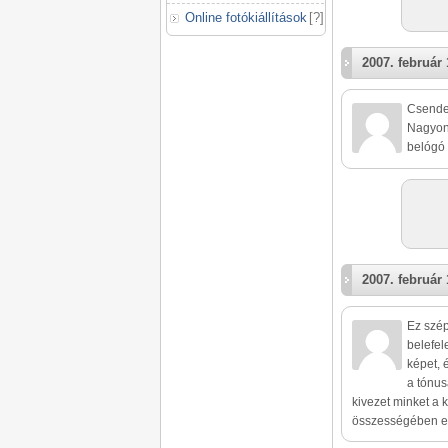
Online fotókiállítások
[
?
]
2007. február 
Csende
Nagyon 
belógó 
2007. február 
Ez szép
belefel
képet, 
a tónus
kivezet minket a k
összességében eg