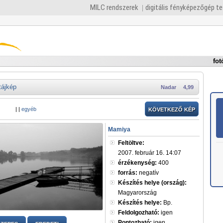
MILC rendszerek
digitális fényképezőgép t
fot
tájkép
Nadar
4,99
|
|
egyéb
KÖVETKEZŐ KÉP
Mamiya
Feltöltve:
2007. február 16. 14:07
érzékenység:
400
forrás:
negatív
Készítés helye (ország):
Magyarország
Készítés helye:
Bp.
Feldolgozható:
igen
Pontozható:
igen