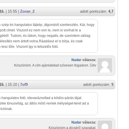
16.
| 15:55 |
Zoran_2
adott pontszám:
4,7
szép és hangulatos tájkép, átgondolt szerkesztés. Kár, hogy
ott címet. Viszont ez nem von le, nem is vonhat le a
éből. Tudom, és látom, hogy negatív, de szerintem utólag
 élesítés nem ártott volna.Ráadásul el is bírja, és csak
esz tőle. Viszont így is tetszetős fotó.
Nadar
válasza:
Köszönöm. A cím ajánlatokat szívesen fogadom. Üdv
16.
| 15:10 |
7of9
adott pontszám:
5
hangulatos fotó, idevarázsoltad a ködös-párás tájat.
ürke tónusvilág, az átlós móló remek mélységet-teret ad a
íciónak.
Nadar
válasza:
Köszönöm a dicsérő szavakat.