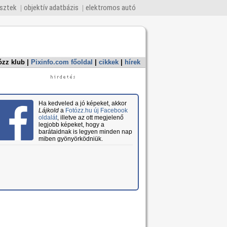
esztek
objektív adatbázis
elektromos autó
ózz klub
|
Pixinfo.com főoldal
|
cikkek
|
hírek
Ha kedveled a jó képeket, akkor
Lájkold
a
Fotózz.hu új Facebook
oldalát
, illetve az ott megjelenő
legjobb képeket, hogy a
barátaidnak is legyen minden nap
miben gyönyörködniük.