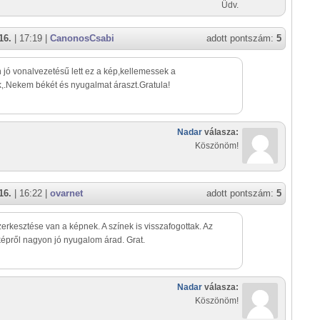
Üdv.
16.
| 17:19 |
CanonosCsabi
adott pontszám:
5
jó vonalvezetésű lett ez a kép,kellemessek a
,.Nekem békét és nyugalmat áraszt.Gratula!
Nadar
válasza:
Köszönöm!
16.
| 16:22 |
ovarnet
adott pontszám:
5
erkesztése van a képnek. A színek is visszafogottak. Az
épről nagyon jó nyugalom árad. Grat.
Nadar
válasza:
Köszönöm!