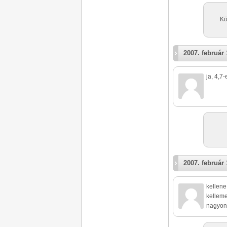
Kö
2007. február 
ja, 4,7
2007. február 
kellene
kelleme
nagyon