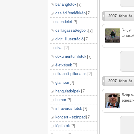
barlangfotók
[
?
]
családi/emlékkép
[
?
]
2007. február 
csendélet
[
?
]
Nagyon 
csillagászat/égbolt
[
?
]
tónusok
digit. illusztráció
[
?
]
divat
[
?
]
dokumentumfotók
[
?
]
életképek
[
?
]
elkapott pillanatok
[
?
]
2007. február 
glamour
[
?
]
hangulatképek
[
?
]
Szép sz
humor
[
?
]
egész k
infravörös fotók
[
?
]
koncert - színpad
[
?
]
légifotók
[
?
]