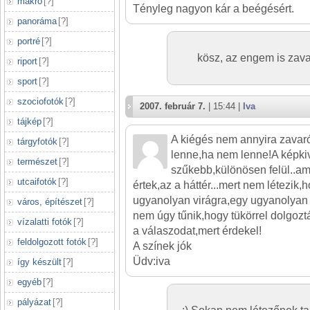
makró
[
?
]
Tényleg nagyon kár a beégésért.
panoráma
[
?
]
portré
[
?
]
kösz, az engem is zavar
riport
[
?
]
sport
[
?
]
szociofotók
[
?
]
2007. február 7.
| 15:44 |
Iva
tájkép
[
?
]
A kiégés nem annyira zavar
tárgyfotók
[
?
]
lenne,ha nem lenne!A képki
természet
[
?
]
szűkebb,különösen felül..am
utcaifotók
[
?
]
értek,az a háttér...mert nem létezik
ugyanolyan virágra,egy ugyanolyan 
város, építészet
[
?
]
nem úgy tűnik,hogy tükörrel dolgozt
vízalatti fotók
[
?
]
a válaszodat,mert érdekel!
feldolgozott fotók
[
?
]
A színek jók
Üdv:iva
így készült
[
?
]
egyéb
[
?
]
pályázat
[
?
]