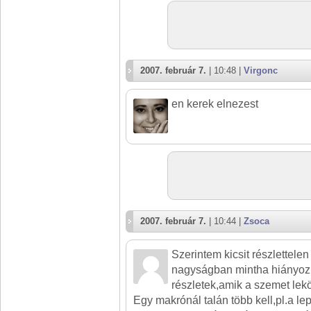
2007. február 7.
| 10:48 |
Virgonc
en kerek elnezest
2007. február 7.
| 10:44 |
Zsoca
Szerintem kicsit részlettelen 
nagyságban mintha hiányozn
részletek,amik a szemet lek
Egy makrónál talán több kell,pl.a lep