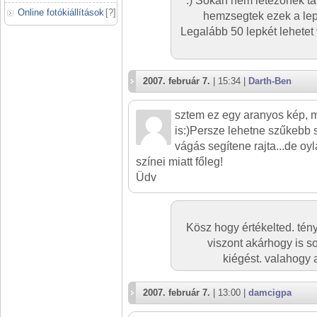
:) Sokan nem létezőnek tart
Online fotókiállítások
[
?
]
hemzsegtek ezek a lep
Legalább 50 lepkét lehetet
2007. február 7.
| 15:34 |
Darth-Ben
sztem ez egy aranyos kép, m
is:)Persze lehetne szűkebb s
vágás segítene rajta...de oy
színei miatt főleg!
Üdv
Kösz hogy értékelted. tény
viszont akárhogy is s
kiégést. valahogy a
2007. február 7.
| 13:00 |
damcigpa