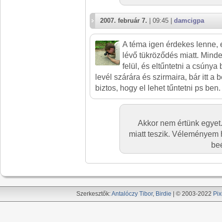
2007. február 7.
| 09:45 |
damcigpa
A téma igen érdekes lenne, 
lévő tükröződés miatt. Min
felül, és eltűntetni a csúnya
levél szárára és szirmaira, bár itt 
biztos, hogy el lehet tűntetni ps ben.
Akkor nem értünk egye
miatt teszik. Véleményem
beé
Szerkesztők:
Antalóczy Tibor
,
Birdie
| © 2003-2022
Pix