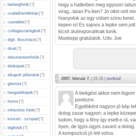
barlangfotók
[
?
]
hogy a hatterben meg egyszer latsz
virag...talan Ps-ben? Jo otlet volt m
családi/emlékkép
[
?
]
hianyolok az egy vidam szinu keret,
csendélet
[
?
]
kepen is! Es sajnos a lepke sem jott
csillagászat/égbolt
[
?
]
kicsit alulexponaltnak tunik.
Maskepp gratulalok. Udv. Joe
digit. illusztráció
[
?
]
divat
[
?
]
dokumentumfotók
[
?
]
életképek
[
?
]
elkapott pillanatok
[
?
]
2007. február 7.
| 21:15 |
norbix2
glamour
[
?
]
hangulatképek
[
?
]
A beégést akkor nem fogom kr
pontozni.
humor
[
?
]
Egyébként nagyon jó kép le
infravörös fotók
[
?
]
dolog zavar nagyon: a lepke közep
koncert - színpad
[
?
]
tudom, hogy a fény így esett-e rá, v
ilyen, de ígyis-úgyis zavaró a dolog.
légifotók
[
?
]
A kompozíció jó lett volna.