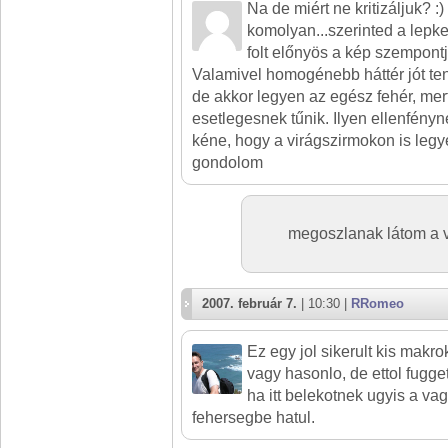
Na de miért ne kritizáljuk? :
komolyan...szerinted a lepke 
folt előnyös a kép szempont
Valamivel homogénebb háttér jót ten
de akkor legyen az egész fehér, mert
esetlegesnek tűnik. Ilyen ellenfény
kéne, hogy a virágszirmokon is legyen
gondolom
megoszlanak látom a v
2007. február 7.
| 10:30 |
RRomeo
Ez egy jol sikerult kis mak
vagy hasonlo, de ettol fugg
ha itt belekotnek ugyis a v
fehersegbe hatul.