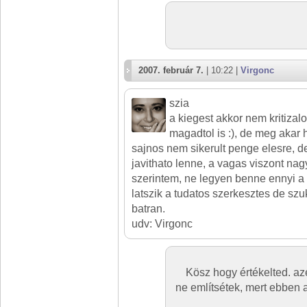
2007. február 7.
| 10:22 |
Virgonc
szia
a kiegest akkor nem kritizalo
magadtol is :), de meg akar h
sajnos nem sikerult penge elesre, d
javithato lenne, a vagas viszont n
szerintem, ne legyen benne ennyi a s
latszik a tudatos szerkesztes de sz
batran.
udv: Virgonc
Kösz hogy értékelted. az
ne említsétek, mert ebben a