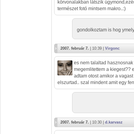
körvonalakban látszik úgymond,ezért
természet fotó mintsem makro..:)
gondolkoztam is hog ymelyi
2007. február 7.
| 10:39 |
Virgonc
es nem talaltad hasznosnak 
megemlitettem a kiegest?? 
adtam otost amikor a vagast 
elszurtad.. szal mindent amit egy fen
2007. február 7.
| 10:30 |
d.karvasz