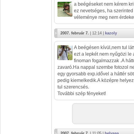
a beégéseket nem kérem kritiz
ez nevetséges, ha szerinted 
véleménye meg nem érdekel 
2007. február 7.
| 12:14 |
kazoly
A beégésen kívül,nem tul lá
ezt a lepkét nem nyűgözi le
finoman fogalmazzak .A hátté
zavaró.Ha nappal szembe fotozol nem
egy gyorsabb exp.idővel a háttér söt
pedig kiemelkedik.A középre helyezé
tul szerencsés.
További szép fényeket!
2007. február 7.
| 11:05 |
belyaaa