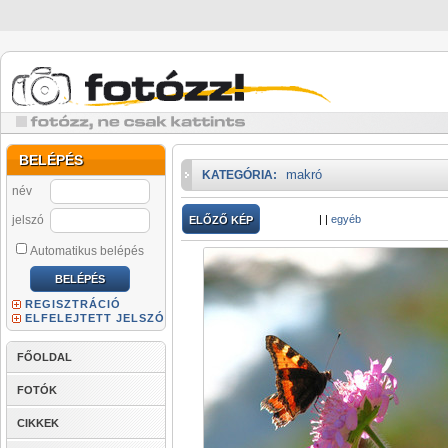
BELÉPÉS
makró
KATEGÓRIA:
név
jelszó
|
|
egyéb
ELŐZŐ KÉP
Automatikus belépés
REGISZTRÁCIÓ
ELFELEJTETT JELSZÓ
FŐOLDAL
FOTÓK
CIKKEK