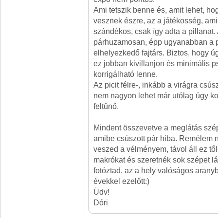
Ami tetszik benne és, amit lehet, h
vesznek észre, az a játékosség, ami
szándékos, csak így adta a pillanat.
párhuzamosan, épp ugyanabban a p
elhelyezkedő fajtárs. Biztos, hogy 
ez jobban kivillanjon és minimális p
korrigálható lenne.
Az picit félre-, inkább a virágra cs
nem nagyon lehet már utólag úgy kor
feltűnő.
Mindent összevetve a meglátás szép,
amibe csúszott pár hiba. Remélem 
veszed a vélményem, távol áll ez t
makrókat és szeretnék sok szépet látn
fotóztad, az a hely valóságos aran
évekkel ezelőtt:)
Üdv!
Dóri