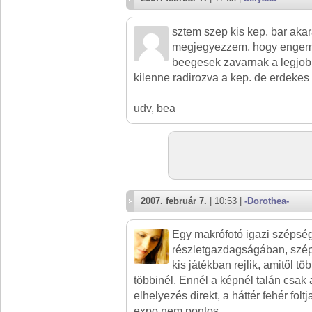
sztem szep kis kep. bar aka
megjegyezzem, hogy engem 
beegesek zavarnak a legjob
kilenne radirozva a kep. de erdekes 
udv, bea
2007. február 7.
| 10:53 |
-Dorothea-
Egy makrófotó igazi szépsé
részletgazdagságában, szép
kis játékban rejlik, amitől tö
többinél. Ennél a képnél talán csak
elhelyezés direkt, a háttér fehér folt
expo nem pontos.