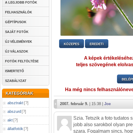
A LEGJOBB FOTÓK
FELHASZNÁLÓK
GÉPTÍPUSOK
SAJÁT FOTÓK
ÚJ VÉLEMÉNYEK
KÖZEPES
EREDETI
ÚJ VÁLASZOK
A képek értékeléséhez
FOTÓK FELTÖLTÉSE
teljes szövegének elolvas
ISMERTETŐ
BELÉP
SZABÁLYZAT
Ha még nincs felhasználónev
KATEGÓRIÁK
absztrakt
[
?
]
2007. február 9.
| 15:38 |
Joe
abszurd
[
?
]
Szia. Tetszik a foto tudatos
akt
[
?
]
jobb also sarokbol olyan pre
állatfotók
[
?
]
szara. Fogalmam sincs, hog