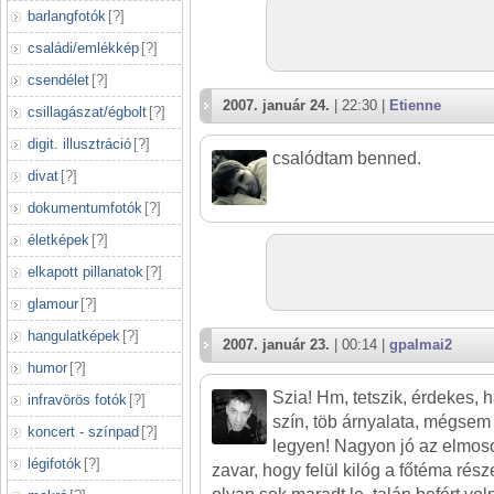
barlangfotók
[
?
]
családi/emlékkép
[
?
]
csendélet
[
?
]
2007. január 24.
| 22:30 |
Etienne
csillagászat/égbolt
[
?
]
digit. illusztráció
[
?
]
csalódtam benned.
divat
[
?
]
dokumentumfotók
[
?
]
életképek
[
?
]
elkapott pillanatok
[
?
]
glamour
[
?
]
hangulatképek
[
?
]
2007. január 23.
| 00:14 |
gpalmai2
humor
[
?
]
Szia! Hm, tetszik, érdekes, 
infravörös fotók
[
?
]
szín, töb árnyalata, mégsem
koncert - színpad
[
?
]
legyen! Nagyon jó az elmosott
légifotók
[
?
]
zavar, hogy felül kilóg a főtéma ré