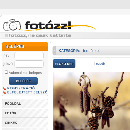
BELÉPÉS
természet
KATEGÓRIA:
név
jelszó
|
|
egyéb
ELŐZŐ KÉP
Automatikus belépés
REGISZTRÁCIÓ
ELFELEJTETT JELSZÓ
FŐOLDAL
FOTÓK
CIKKEK