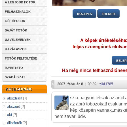
A LEGJOBB FOTÓK
FELHASZNÁLÓK
KÖZEPES
EREDETI
GÉPTÍPUSOK
SAJÁT FOTÓK
ÚJ VÉLEMÉNYEK
A képek értékeléséhez
teljes szövegének elolvas
ÚJ VÁLASZOK
FOTÓK FELTÖLTÉSE
BELÉP
ISMERTETŐ
Ha még nincs felhasználónev
SZABÁLYZAT
2007. február 8.
| 20:39 |
tibi1785
KATEGÓRIÁK
szia.nagyon tetszik az amit
absztrakt
[
?
]
az apró tobozokat! csak annyi
abszurd
[
?
]
kép közepén vannak..másk
akt
[
?
]
nem zavar! üdv.
állatfotók
[
?
]