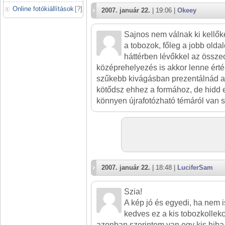
Online fotókiállítások
[
?
]
2007. január 22.
| 19:06 |
Okeey
Sajnos nem válnak ki kellő
a tobozok, főleg a jobb olda
háttérben lévőkkel az össze
középrehelyezés is akkor lenne érté
szűkebb kivágásban prezentálnád a 
kötődsz ehhez a formához, de hidd 
könnyen újrafotózható témáról van s
2007. január 22.
| 18:48 |
LuciferSam
Szia!
A kép jó és egyedi, ha nem 
kedves ez a kis tobozkollekc
azonban szerintem van egy kis hiba. 