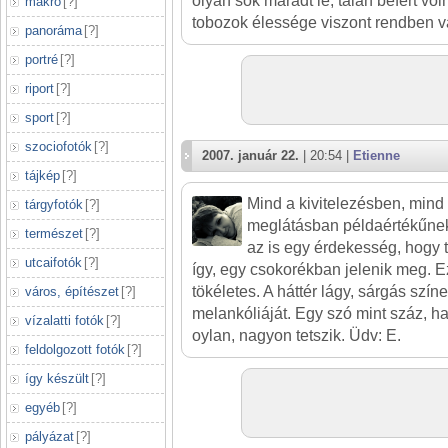
olyan sok maradt le, talán befért vol
makró
[
?
]
tobozok élessége viszont rendben v
panoráma
[
?
]
portré
[
?
]
riport
[
?
]
sport
[
?
]
szociofotók
[
?
]
2007. január 22.
| 20:54 |
Etienne
tájkép
[
?
]
Mind a kivitelezésben, mind
tárgyfotók
[
?
]
meglátásban példaértékűnek 
természet
[
?
]
az is egy érdekesség, hogy
utcaifotók
[
?
]
így, egy csokorékban jelenik meg. E
tökéletes. A háttér lágy, sárgás színe
város, építészet
[
?
]
melankóliáját. Egy szó mint száz, ha
vízalatti fotók
[
?
]
oylan, nagyon tetszik. Üdv: E.
feldolgozott fotók
[
?
]
így készült
[
?
]
egyéb
[
?
]
pályázat
[
?
]