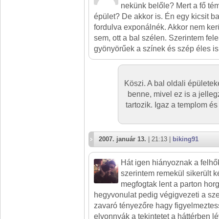
nekünk belőle? Mert a fő té
épület? De akkor is. Én egy kicsit ba
fordulva exponálnék. Akkor nem ker
sem, ott a bal szélen. Szerintem fe
gyönyörűek a színek és szép éles is
Köszi. A bal oldali épület
benne, mivel ez is a jelle
tartozik. Igaz a templom é
2007. január 13.
| 21:13 |
biking91
Hát igen hiányoznak a felhők
szerintem remekül sikerült 
megfogtak lent a parton hor
hegyvonulat pedig végigvezeti a sz
zavaró tényezőre hagy figyelmeztes
elvonnyák a tekintetet a háttérben l