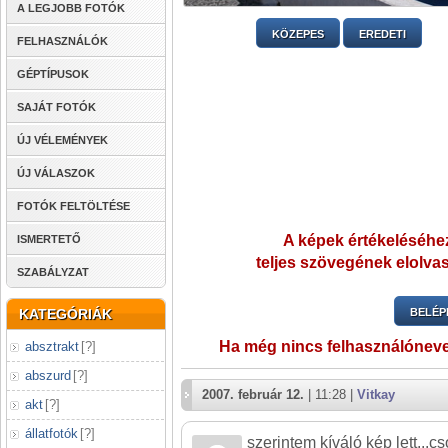
A LEGJOBB FOTÓK
KÖZEPES
EREDETI
FELHASZNÁLÓK
GÉPTÍPUSOK
SAJÁT FOTÓK
ÚJ VÉLEMÉNYEK
ÚJ VÁLASZOK
FOTÓK FELTÖLTÉSE
A képek értékeléséhez
ISMERTETŐ
teljes szövegének elolvas
SZABÁLYZAT
KATEGÓRIÁK
BELÉP
Ha még nincs felhasználónev
absztrakt
[
?
]
abszurd
[
?
]
2007. február 12.
| 11:28 |
Vitkay
akt
[
?
]
állatfotók
[
?
]
szerintem kíváló kép lett...c