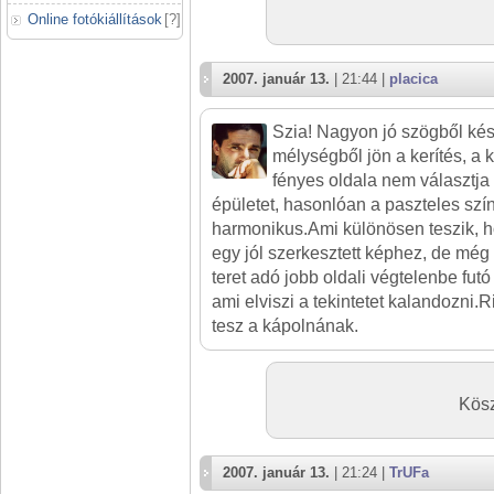
Online fotókiállítások
[
?
]
2007. január 13.
| 21:44 |
placica
Szia! Nagyon jó szögből kész
mélységből jön a kerítés, a
fényes oldala nem választj
épületet, hasonlóan a paszteles sz
harmonikus.Ami különösen teszik, h
egy jól szerkesztett képhez, de még
teret adó jobb oldali végtelenbe fut
ami elviszi a tekintetet kalandozni.Ri
tesz a kápolnának.
Kösz
2007. január 13.
| 21:24 |
TrUFa