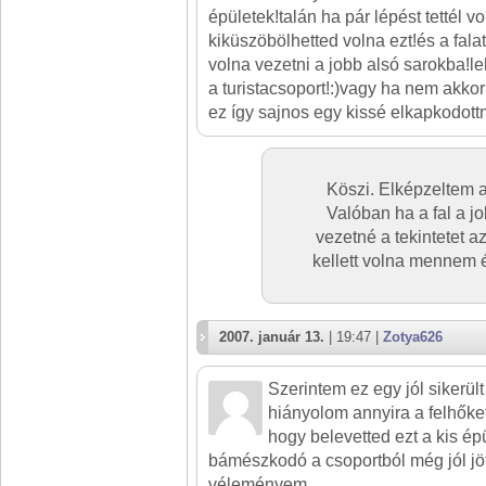
épületek!talán ha pár lépést tettél 
kiküszöbölhetted volna ezt!és a falat
volna vezetni a jobb alsó sarokba!l
a turistacsoport!:)vagy ha nem akkor 
ez így sajnos egy kissé elkapkodottn
Köszi. Elképzeltem a 
Valóban ha a fal a j
vezetné a tekintetet a
kellett volna mennem 
2007. január 13.
| 19:47 |
Zotya626
Szerintem ez egy jól sikerül
hiányolom annyira a felhőket
hogy belevetted ezt a kis épü
bámészkodó a csoportból még jól jöt
véleményem.