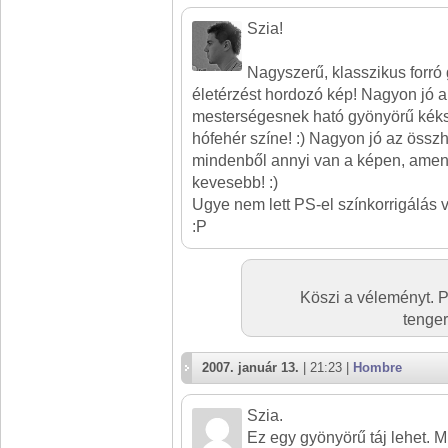
Szia!
Nagyszerű, klasszikus forró 
életérzést hordozó kép! Nagyon jó 
mesterségesnek ható gyönyörű kéks
hófehér színe! :) Nagyon jó az össz
mindenből annyi van a képen, amenn
kevesebb! :)
Ugye nem lett PS-el színkorrigálás
:P
Köszi a véleményt. P
tenger
2007. január 13.
| 21:23 |
Hombre
Szia.
Ez egy gyönyörű táj lehet. M