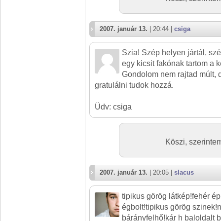
2007. január 13.
| 20:44 |
csiga
Szia! Szép helyen jártál, szé
egy kicsit fakónak tartom a k
Gondolom nem rajtad múlt, 
gratulálni tudok hozzá.
Üdv: csiga
Köszi, szerinte
2007. január 13.
| 20:05 |
slacus
tipikus görög látkép!fehér é
égbolt!tipikus görög szinek!
bárányfelhő!kár h baloldalt 