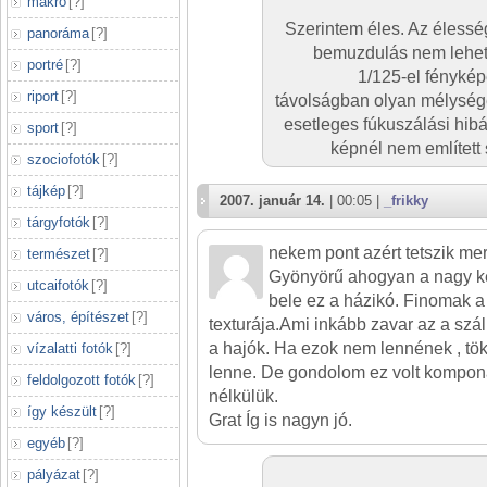
makró
[
?
]
Szerintem éles. Az élesség
panoráma
[
?
]
bemuzdulás nem lehet,
portré
[
?
]
1/125-el fénykép
riport
[
?
]
távolságban olyan mélységé
esetleges fúkuszálási hib
sport
[
?
]
képnél nem említett 
szociofotók
[
?
]
tájkép
[
?
]
2007. január 14.
| 00:05 |
_frikky
tárgyfotók
[
?
]
nekem pont azért tetszik mert
természet
[
?
]
Gyönyörű ahogyan a nagy ké
utcaifotók
[
?
]
bele ez a házikó. Finomak a s
város, építészet
[
?
]
texturája.Ami inkább zavar az a száll
a hajók. Ha ezok nem lennének , töké
vízalatti fotók
[
?
]
lenne. De gondolom ez volt kompon
feldolgozott fotók
[
?
]
nélkülük.
így készült
[
?
]
Grat Íg is nagyn jó.
egyéb
[
?
]
pályázat
[
?
]