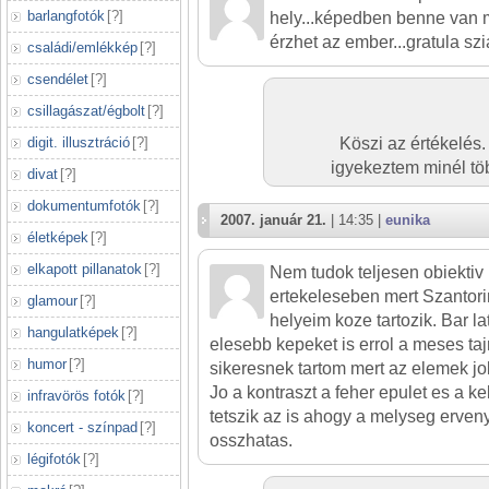
barlangfotók
[
?
]
hely...képedben benne van 
érzhet az ember...gratula szi
családi/emlékkép
[
?
]
csendélet
[
?
]
csillagászat/égbolt
[
?
]
digit. illusztráció
[
?
]
Köszi az értékelés.
igyekeztem minél töb
divat
[
?
]
dokumentumfotók
[
?
]
2007. január 21.
| 14:35 |
eunika
életképek
[
?
]
elkapott pillanatok
[
?
]
Nem tudok teljesen obiektiv 
ertekeleseben mert Szantori
glamour
[
?
]
helyeim koze tartozik. Bar l
hangulatképek
[
?
]
elesebb kepeket is errol a meses taj
humor
[
?
]
sikeresnek tartom mert az elemek jol
Jo a kontraszt a feher epulet es a ke
infravörös fotók
[
?
]
tetszik az is ahogy a melyseg erve
koncert - színpad
[
?
]
osszhatas.
légifotók
[
?
]