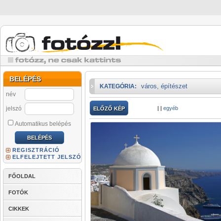
BELÉPÉS
város, építészet
KATEGÓRIA:
név
jelszó
|
|
egyéb
ELŐZŐ KÉP
Automatikus belépés
REGISZTRÁCIÓ
ELFELEJTETT JELSZÓ
FŐOLDAL
FOTÓK
CIKKEK