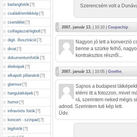
barlangfotók
[
?
]
Szerencsém volt a Dunával
családi/emlékkép
[
?
]
csendélet
[
?
]
2007. január 13.
| 10:10 |
Csupachip
csillagászat/égbolt
[
?
]
digit. illusztráció
[
?
]
Nagyon jó lett a konverzió 
benne a szürke felhő, nagyon
divat
[
?
]
kontraksztos részről...
dokumentumfotók
[
?
]
életképek
[
?
]
2007. január 13.
| 10:05 |
Goethe_
elkapott pillanatok
[
?
]
glamour
[
?
]
Sajnos a budapest látképek
elérni itt a fotozzon, mivel 
hangulatképek
[
?
]
rá, szerintem neked mégis si
humor
[
?
]
adnod. Szerintem tuti kép lett.
infravörös fotók
[
?
]
Üdv.
koncert - színpad
[
?
]
légifotók
[
?
]