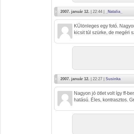
2007. január 12.
| 22:44 |
_Natalia_
KÜlönleges egy fotó. Nagyon 
kicsit túl szürke, de megéri 
2007. január 12.
| 22:27 |
Susinka
Nagyon jó ötlet volt így ff-be
hatású. Éles, kontrasztos. Gr