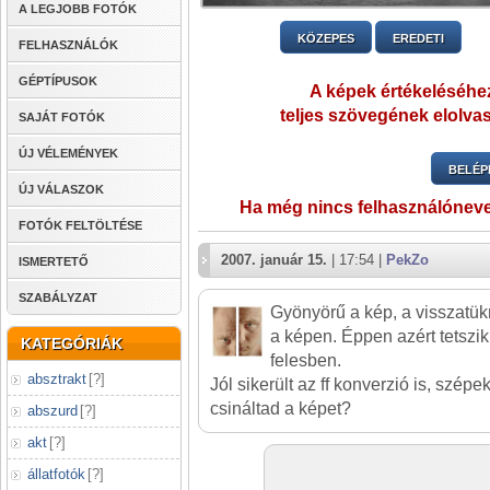
A LEGJOBB FOTÓK
KÖZEPES
EREDETI
FELHASZNÁLÓK
GÉPTÍPUSOK
A képek értékeléséhez
teljes szövegének elolvas
SAJÁT FOTÓK
ÚJ VÉLEMÉNYEK
BELÉP
ÚJ VÁLASZOK
Ha még nincs felhasználónev
FOTÓK FELTÖLTÉSE
2007. január 15.
| 17:54 |
PekZo
ISMERTETŐ
SZABÁLYZAT
Gyönyörű a kép, a visszatü
a képen. Éppen azért tetszi
KATEGÓRIÁK
felesben.
absztrakt
[
?
]
Jól sikerült az ff konverzió is, szépe
csináltad a képet?
abszurd
[
?
]
akt
[
?
]
állatfotók
[
?
]