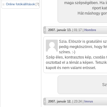
maga szépségében. Ha így
Online fotókiállítások
[
?
]
riport ka
Hát máshogy gond
2007. január 13.
| 01:17 |
Hombre
Szia. Elöször is gratulálni 
pedig megköszönni, hogy fek
színes. :-)
Szép éles, kontrasztos kép, csodás
osztottad el a témát a képen. Tetszik
kapott és nem valami erösset.
Sz
2007. január 12.
| 23:24 |
Imrus