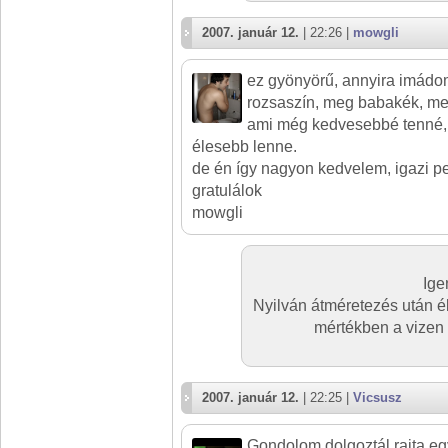
2007. január 12.
| 22:26 |
mowgli
ez gyönyörű, annyira imádo
rozsaszín, meg babakék, me
ami még kedvesebbé tenné, 
élesebb lenne.
de én így nagyon kedvelem, igazi pe
gratulálok
mowgli
Ige
Nyilván átméretezés után é
mértékben a vizen é
2007. január 12.
| 22:25 |
Vicsusz
Gondolom dolgoztál rajta eg