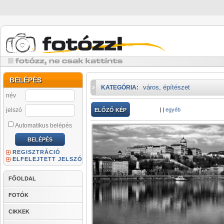
BELÉPÉS
város, építészet
KATEGÓRIA:
név
jelszó
|
|
egyéb
ELŐZŐ KÉP
Automatikus belépés
REGISZTRÁCIÓ
ELFELEJTETT JELSZÓ
FŐOLDAL
FOTÓK
CIKKEK