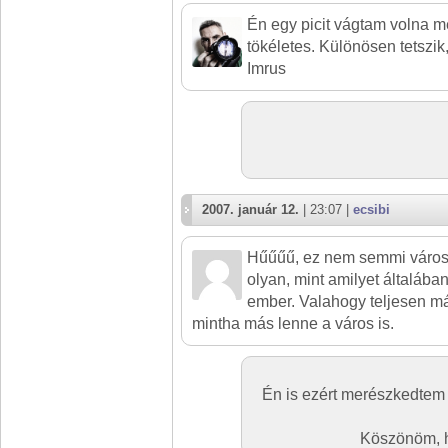
Én egy picit vágtam volna mé
tökéletes. Különösen tetszik,
Imrus
2007. január 12.
| 23:07 |
ecsibi
Hűűűű, ez nem semmi váro
olyan, mint amilyet általában
ember. Valahogy teljesen m
mintha más lenne a város is.
Én is ezért merészkedtem f
Köszönöm, h