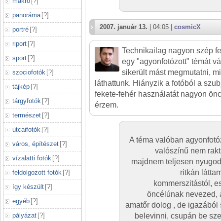
makró
[
?
]
panoráma
[
?
]
2007. január 13.
| 04:05 |
cosmicX
portré
[
?
]
riport
[
?
]
Technikailag nagyon szép fe
sport
[
?
]
egy "agyonfotózott" témát vá
sikerült mást megmutatni, mi
szociofotók
[
?
]
láthattunk. Hiányzik a fotóból a szub
tájkép
[
?
]
fekete-fehér használatát nagyon önc
tárgyfotók
[
?
]
érzem.
természet
[
?
]
utcaifotók
[
?
]
A téma valóban agyonfotóz
város, építészet
[
?
]
valószínű nem rakta
vízalatti fotók
[
?
]
majdnem teljesen nyugod
ritkán látta
feldolgozott fotók
[
?
]
kommerszitástól, es
így készült
[
?
]
öncélúnak nevezed, 
egyéb
[
?
]
amatőr dolog , de igazából
pályázat
[
?
]
belevinni, csupán be sze