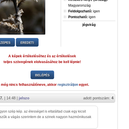
Magyarország
Feldolgozható:
igen
Pontozható:
igen
jégvirág
ZEPES
EREDETI
A képek értékeléséhez és az értékelések
teljes szövegének elolvasásához be kell lépnie!
BELÉPÉS
 még nincs felhasználóneve, akkor
regisztráljon
egyet.
7.
| 14:48 |
jelszo
adott pontszám:
4
gyon szép kép. az élességet is eltaláltad csak egy kicsit
szűk a vágás szerintem de a szinek nagyon hazmónikusak