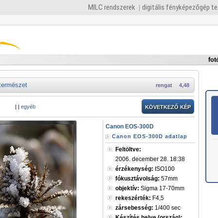
MILC rendszerek
digitális fényképezőgép t
fot
természet
rengat
4,48
|
|
egyéb
KÖVETKEZŐ KÉP
Canon EOS-300D
Canon EOS-300D adatlap
Feltöltve:
2006. december 28. 18:38
érzékenység:
ISO100
fókusztávolság:
57mm
objektív:
Sigma 17-70mm
rekeszérték:
F4,5
zársebesség:
1/400 sec
Készítés helye (ország):