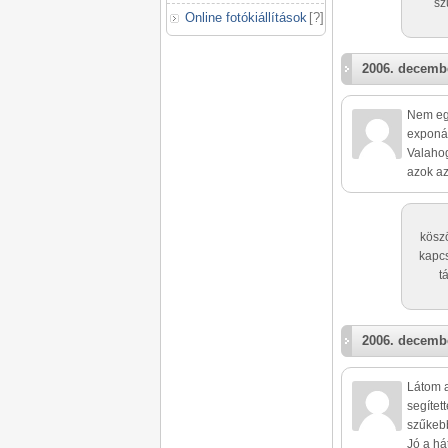
sz
Online fotókiállítások
[
?
]
2006. decembe
Nem egy
exponál
Valahog
azok az
köszö
kapcs
t
2006. decembe
Látom a
segítet
szűkebb
Jó a hát