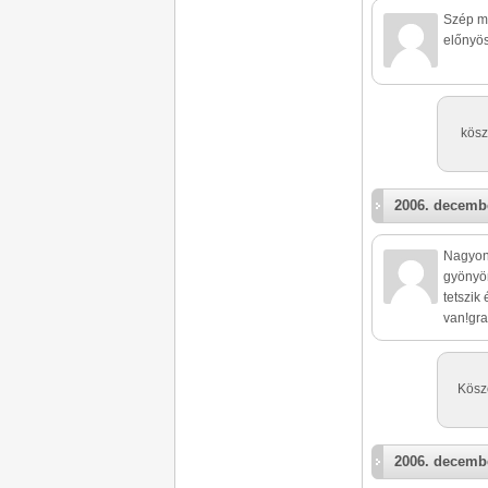
Szép mo
előnyös
kösz
2006. decembe
Nagyon 
gyönyör
tetszik
van!grat
Kösz
2006. decembe