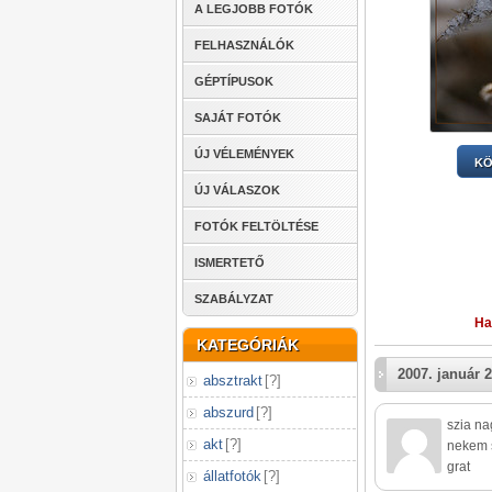
A LEGJOBB FOTÓK
FELHASZNÁLÓK
GÉPTÍPUSOK
SAJÁT FOTÓK
ÚJ VÉLEMÉNYEK
KÖ
ÚJ VÁLASZOK
FOTÓK FELTÖLTÉSE
ISMERTETŐ
SZABÁLYZAT
Ha
KATEGÓRIÁK
2007. január 2
absztrakt
[
?
]
abszurd
[
?
]
szia na
akt
[
?
]
nekem 
grat
állatfotók
[
?
]