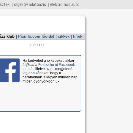
esztek
objektív adatbázis
elektromos autó
ózz klub
|
Pixinfo.com főoldal
|
cikkek
|
hírek
Ha kedveled a jó képeket, akkor
Lájkold
a
Fotózz.hu új Facebook
oldalát
, illetve az ott megjelenő
legjobb képeket, hogy a
barátaidnak is legyen minden nap
miben gyönyörködniük.