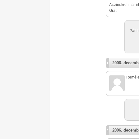
A színekről már ír
Grat.
Pár n
2006. decembe
Reméle
2006. decembe