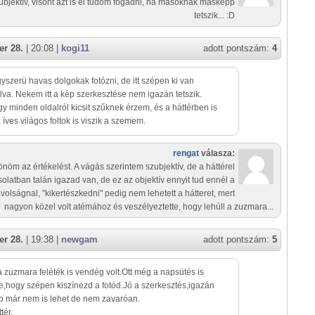
ubjektív, visont azt is el tudom fogadni, ha másoknak másképp
tetszik... :D
r 28.
| 20:08 |
kogi11
adott pontszám:
4
szerü havas dolgokak fotózni, de itt szépen ki van
va. Nekem itt a kép szerkesztése nem igazán tetszik.
y minden oldalról kicsit szűknek érzem, és a háttérben is
 íves világos foltok is viszik a szemem.
rengat
válasza:
nöm az értékelést. A vágás szerintem szubjektív, de a háttérel
olatban talán igazad van, de ez az objektív ennyit tud ennél a
ávolságnal, "kikertészkedni" pedig nem lehetett a hátteret, mert
nagyon közel volt atémához és veszélyeztette, hogy lehúll a zuzmara...
r 28.
| 19:38 |
newgam
adott pontszám:
5
 zuzmara feléték is vendég volt.Ott még a napsütés is
te,hogy szépen kiszínezd a fotód.Jó a szerkesztés,igazán
 már nem is lehet de nem zavaróan.
tér.