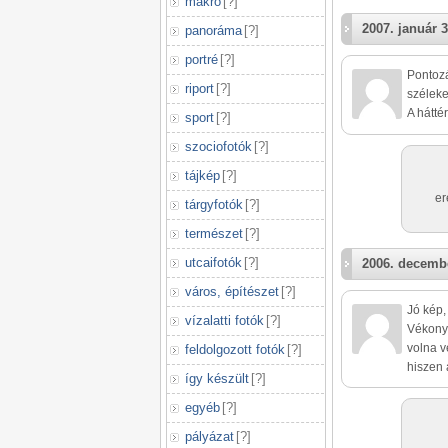
makró
[
?
]
2007. január 3
panoráma
[
?
]
portré
[
?
]
Pontozá
riport
[
?
]
széleke
A háttér
sport
[
?
]
szociofotók
[
?
]
tájkép
[
?
]
er
tárgyfotók
[
?
]
természet
[
?
]
utcaifotók
[
?
]
2006. decembe
város, építészet
[
?
]
Jó kép,
vízalatti fotók
[
?
]
Vékonya
volna v
feldolgozott fotók
[
?
]
hiszen 
így készült
[
?
]
egyéb
[
?
]
pályázat
[
?
]