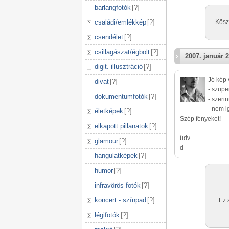
barlangfotók
[
?
]
családi/emlékkép
[
?
]
Kösz
csendélet
[
?
]
csillagászat/égbolt
[
?
]
2007. január 2
digit. illusztráció
[
?
]
Jó kép 
divat
[
?
]
- szupe
dokumentumfotók
[
?
]
- szeri
- nem i
életképek
[
?
]
Szép fényeket!
elkapott pillanatok
[
?
]
üdv
glamour
[
?
]
d
hangulatképek
[
?
]
humor
[
?
]
infravörös fotók
[
?
]
koncert - színpad
[
?
]
Ez 
légifotók
[
?
]