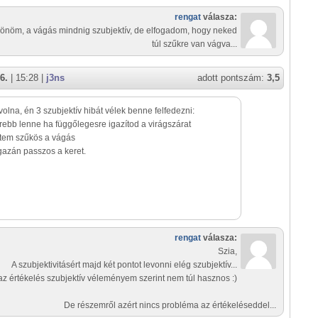
rengat
válasza:
önöm, a vágás mindnig szubjektív, de elfogadom, hogy neked
túl szűkre van vágva...
6.
| 15:28 |
j3ns
adott pontszám:
3,5
volna, én 3 szubjektív hibát vélek benne felfedezni:
rebb lenne ha függőlegesre igazítod a virágszárat
ntem szűkös a vágás
gazán passzos a keret.
rengat
válasza:
Szia,
A szubjektivitásért majd két pontot levonni elég szubjektív...
az értékelés szubjektív véleményem szerint nem túl hasznos :)
De részemről azért nincs probléma az értékeléseddel...