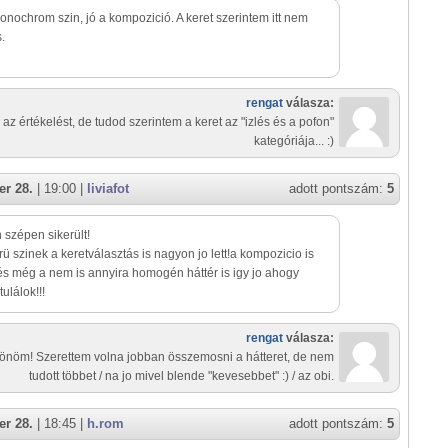
nochrom szin, jó a kompozició. A keret szerintem itt nem
.
rengat
válasza:
 az értékelést, de tudod szerintem a keret az "izlés és a pofon"
kategóriája... :)
r 28.
| 19:00 |
liviafot
adott pontszám:
5
szépen sikerült!
ü szinek a keretválasztás is nagyon jo lett!a kompozicio is
 és még a nem is annyira homogén háttér is igy jo ahogy
ulálok!!!
rengat
válasza:
önöm! Szerettem volna jobban összemosni a hátteret, de nem
tudott többet / na jo mivel blende "kevesebbet" :) / az obi.
r 28.
| 18:45 |
h.rom
adott pontszám:
5