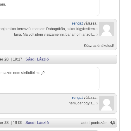
tam.
rengat
válasza:
apja mikor keresztül mentem Dobogókőn, akkor irigykedtem a
tájra. Ma volt időm visszamenni, bár a hó hiánzott... :)
Kösz az értékelést!
r 28.
| 19:17 |
Sásdi László
m azért nem sértődtél meg?
rengat
válasza:
nem, dehogyis... :)
r 28.
| 19:09 |
Sásdi László
adott pontszám:
4,5