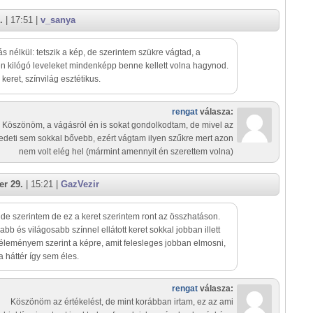
.
| 17:51 |
v_sanya
s nélkül: tetszik a kép, de szerintem szükre vágtad, a
n kilógó leveleket mindenképp benne kellett volna hagynod.
 keret, színvilág esztétikus.
rengat
válasza:
Köszönöm, a vágásról én is sokat gondolkodtam, de mivel az
edeti sem sokkal bővebb, ezért vágtam ilyen szűkre mert azon
nem volt elég hel (mármint amennyit én szerettem volna)
r 29.
| 15:21 |
GazVezir
 de szerintem de ez a keret szerintem ront az összhatáson.
bb és világosabb színnel ellátott keret sokkal jobban illett
éleményem szerint a képre, amit felesleges jobban elmosni,
a háttér így sem éles.
rengat
válasza:
Köszönöm az értékelést, de mint korábban irtam, ez az ami