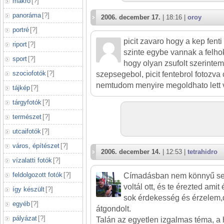
makró
[
?
]
panoráma
[
?
]
2006. december 17.
| 18:16 |
oroy
portré
[
?
]
picit zavaro hogy a kep fenti
riport
[
?
]
szinte egybe vannak a felhok
sport
[
?
]
hogy olyan zsufolt szerintem 
szociofotók
[
?
]
szepsegebol, picit fentebrol fotozva
nemtudom menyire megoldhato lett v
tájkép
[
?
]
tárgyfotók
[
?
]
természet
[
?
]
utcaifotók
[
?
]
város, építészet
[
?
]
2006. december 14.
| 12:53 |
tetrahidro
vízalatti fotók
[
?
]
feldolgozott fotók
[
?
]
Címadásban nem könnyű seg
voltál ott, és te érezted amit
így készült
[
?
]
sok érdekesség és érzelem,d
egyéb
[
?
]
átgondolt.
pályázat
[
?
]
Talán az egyetlen izgalmas téma, a 