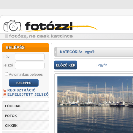
BELÉPÉS
egyéb
KATEGÓRIA:
név
jelszó
|
|
egyéb
ELŐZŐ KÉP
Automatikus belépés
REGISZTRÁCIÓ
ELFELEJTETT JELSZÓ
FŐOLDAL
FOTÓK
CIKKEK