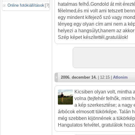
hatalmas felhő.Gondold át mit éreztél
Online fotókiállítások
[
?
]
félelmed,és mi volt ami tetszett ben
egy mindent kifejező szó vagy monda
lényeg egy olyan cím ami nem a kép
helyezi a hangsúlyt,hanem az akkor 
Szép képet készítettél,gratulálok!
2006. december 14.
| 12:15 |
Atlonim
Kicsiben olyan volt, mintha 
volna (tejfehér felhők, mint h
a kép szerkesztése; a nagy e
árbócok elmosott tükörképe. Talán h
még szebben kijönnének a tükörképek
Hangulatos felvétel, gratulálok hozz