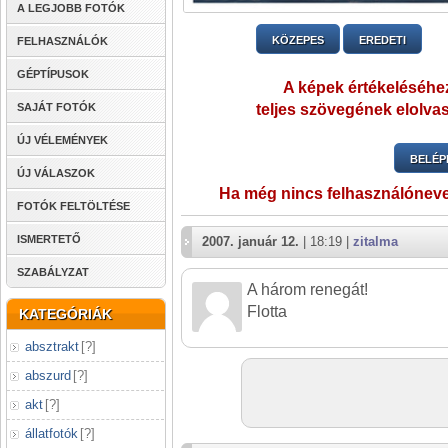
A LEGJOBB FOTÓK
KÖZEPES
EREDETI
FELHASZNÁLÓK
GÉPTÍPUSOK
A képek értékeléséhez
SAJÁT FOTÓK
teljes szövegének elolvas
ÚJ VÉLEMÉNYEK
BELÉP
ÚJ VÁLASZOK
Ha még nincs felhasználónev
FOTÓK FELTÖLTÉSE
ISMERTETŐ
2007. január 12.
| 18:19 |
zitalma
SZABÁLYZAT
A három renegát!
Flotta
KATEGÓRIÁK
absztrakt
[
?
]
abszurd
[
?
]
akt
[
?
]
állatfotók
[
?
]