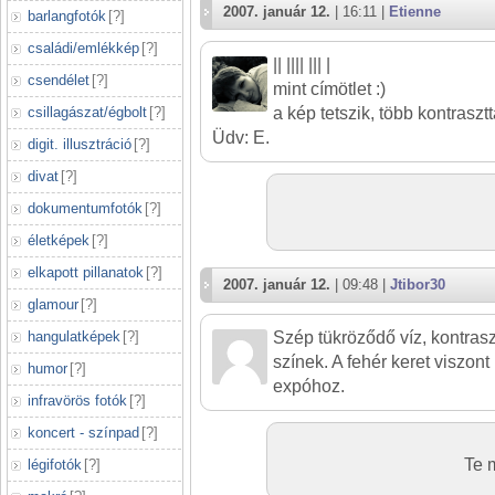
2007. január 12.
| 16:11 |
Etienne
barlangfotók
[
?
]
családi/emlékkép
[
?
]
|| |||| ||| |
csendélet
[
?
]
mint címötlet :)
csillagászat/égbolt
[
?
]
a kép tetszik, több kontraszt
Üdv: E.
digit. illusztráció
[
?
]
divat
[
?
]
dokumentumfotók
[
?
]
életképek
[
?
]
elkapott pillanatok
[
?
]
2007. január 12.
| 09:48 |
Jtibor30
glamour
[
?
]
hangulatképek
[
?
]
Szép tükröződő víz, kontras
színek. A fehér keret viszon
humor
[
?
]
expóhoz.
infravörös fotók
[
?
]
koncert - színpad
[
?
]
Te 
légifotók
[
?
]