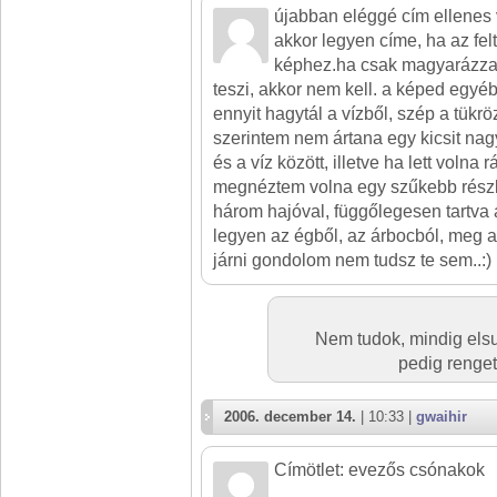
újabban eléggé cím ellenes
akkor legyen címe, ha az fel
képhez.ha csak magyarázza,
teszi, akkor nem kell. a képed egyébk
ennyit hagytál a vízből, szép a tükr
szerintem nem ártana egy kicsit nag
és a víz között, illetve ha lett volna 
megnéztem volna egy szűkebb részl
három hajóval, függőlegesen tartva
legyen az égből, az árbocból, meg a 
járni gondolom nem tudsz te sem..:)
Nem tudok, mindig elsu
pedig renget
2006. december 14.
| 10:33 |
gwaihir
Címötlet: evezős csónakok