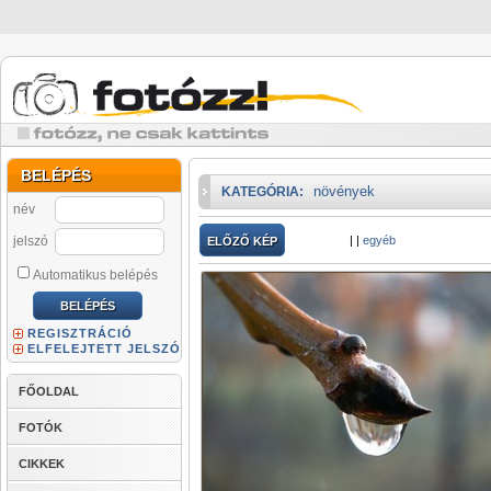
BELÉPÉS
növények
KATEGÓRIA:
név
jelszó
|
|
egyéb
ELŐZŐ KÉP
Automatikus belépés
REGISZTRÁCIÓ
ELFELEJTETT JELSZÓ
FŐOLDAL
FOTÓK
CIKKEK