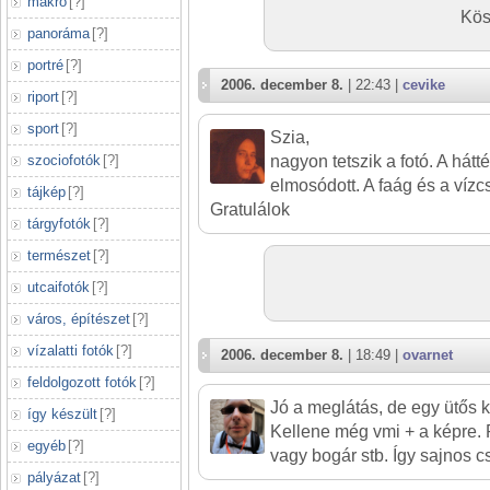
makró
[
?
]
Kös
panoráma
[
?
]
portré
[
?
]
2006. december 8.
| 22:43 |
cevike
riport
[
?
]
sport
[
?
]
Szia,
szociofotók
[
?
]
nagyon tetszik a fotó. A hát
elmosódott. A faág és a vízcs
tájkép
[
?
]
Gratulálok
tárgyfotók
[
?
]
természet
[
?
]
utcaifotók
[
?
]
város, építészet
[
?
]
vízalatti fotók
[
?
]
2006. december 8.
| 18:49 |
ovarnet
feldolgozott fotók
[
?
]
Jó a meglátás, de egy ütős 
így készült
[
?
]
Kellene még vmi + a képre. P
egyéb
[
?
]
vagy bogár stb. Így sajnos c
pályázat
[
?
]