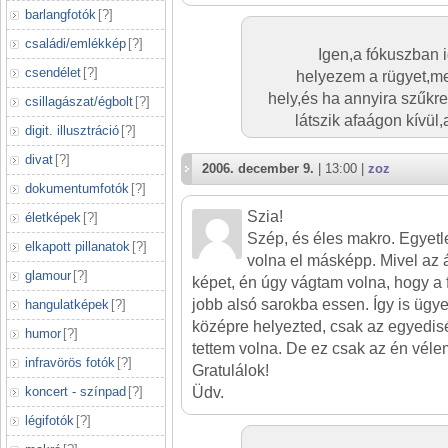
barlangfotók
[
?
]
családi/emlékkép
[
?
]
Igen,a fókuszban 
csendélet
[
?
]
helyezem a rügyet,me
hely,és ha annyira szűk
csillagászat/égbolt
[
?
]
látszik afaágon kívül
digit. illusztráció
[
?
]
divat
[
?
]
2006. december 9.
| 13:00 |
zoz
dokumentumfotók
[
?
]
Szia!
életképek
[
?
]
Szép, és éles makro. Egyetl
elkapott pillanatok
[
?
]
volna el másképp. Mivel az 
glamour
[
?
]
képet, én úgy vágtam volna, hogy a 
jobb alsó sarokba essen. Így is ügy
hangulatképek
[
?
]
középre helyezted, csak az egyedi
humor
[
?
]
tettem volna. De ez csak az én vél
infravörös fotók
[
?
]
Gratulálok!
koncert - színpad
[
?
]
Üdv.
légifotók
[
?
]