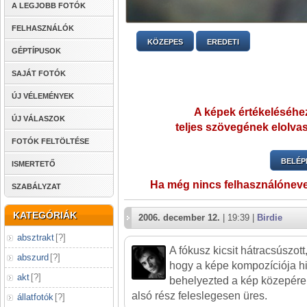
A LEGJOBB FOTÓK
FELHASZNÁLÓK
KÖZEPES
EREDETI
GÉPTÍPUSOK
SAJÁT FOTÓK
ÚJ VÉLEMÉNYEK
A képek értékeléséhez
ÚJ VÁLASZOK
teljes szövegének elolvas
FOTÓK FELTÖLTÉSE
BELÉP
ISMERTETŐ
Ha még nincs felhasználónev
SZABÁLYZAT
KATEGÓRIÁK
2006. december 12.
| 19:39 |
Birdie
absztrakt
[
?
]
A fókusz kicsit hátracsúszot
abszurd
[
?
]
hogy a képe kompozíciója hi
akt
[
?
]
behelyezted a kép közepére, 
alsó rész feleslegesen üres.
állatfotók
[
?
]