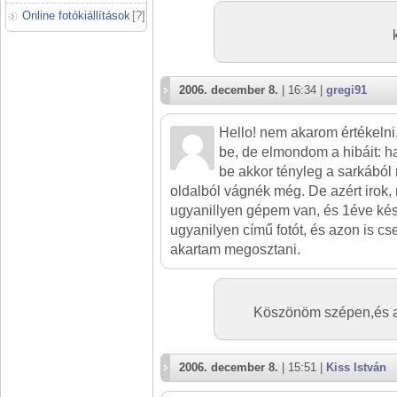
Online fotókiállítások
[
?
]
2006. december 8.
| 16:34 |
gregi91
Hello! nem akarom értékelni
be, de elmondom a hibáit: h
be akkor tényleg a sarkából 
oldalból vágnék még. De azért irok,
ugyanillyen gépem van, és 1éve kés
ugyanilyen című fotót, és azon is cs
akartam megosztani.
Köszönöm szépen,és azt
2006. december 8.
| 15:51 |
Kiss István