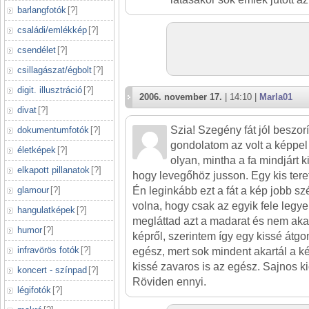
barlangfotók
[
?
]
családi/emlékkép
[
?
]
csendélet
[
?
]
csillagászat/égbolt
[
?
]
digit. illusztráció
[
?
]
2006. november 17.
| 14:10 |
Marla01
divat
[
?
]
Szia! Szegény fát jól beszor
dokumentumfotók
[
?
]
gondolatom az volt a képpel
életképek
[
?
]
olyan, mintha a fa mindjárt ki
elkapott pillanatok
[
?
]
hogy levegőhöz jusson. Egy kis teret
glamour
[
?
]
Én leginkább ezt a fát a kép jobb s
volna, hogy csak az egyik fele leg
hangulatképek
[
?
]
megláttad azt a madarat és nem akar
humor
[
?
]
képről, szerintem így egy kissé átgo
infravörös fotók
[
?
]
egész, mert sok mindent akartál a k
kissé zavaros is az egész. Sajnos kic
koncert - színpad
[
?
]
Röviden ennyi.
légifotók
[
?
]