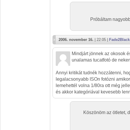
Próbáltam nagyobbr
2006. november 16.
| 22:05 |
Fade2Black
Mindjárt jönnek az okosok és
unalamas tucatfotó de nekem
Annyi kritikát tudnék hozzátenni, ho
legalacsonyabb ISOn fotózni amikor cs
lemehettél volna 1/80ra ott még jel
és akkor kategóriával kevesebb len
Köszönöm az ötletet, 