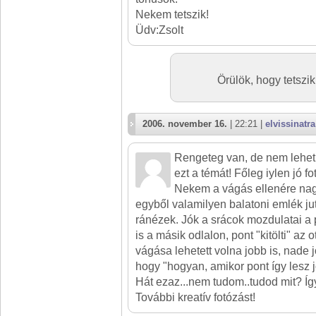
Nekem tetszik!
Üdv:Zsolt
Örülök, hogy tetszi
2006. november 16.
| 22:21 |
elvissinatra
Rengeteg van, de nem lehet 
ezt a témát! Főleg iylen jó fo
Nekem a vágás ellenére nag
egyből valamilyen balatoni emlék j
ránézek. Jók a srácok mozdulatai a 
is a másik odlalon, pont "kitölti" az ot
vágása lehetett volna jobb is, nade 
hogy "hogyan, amikor pont így lesz jó
Hát ezaz...nem tudom..tudod mit? Így
További kreatív fotózást!