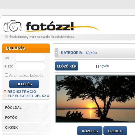
BELÉPÉS
tájkép
KATEGÓRIA:
név
jelszó
|
|
egyéb
ELŐZŐ KÉP
Automatikus belépés
REGISZTRÁCIÓ
ELFELEJTETT JELSZÓ
FŐOLDAL
FOTÓK
CIKKEK
KÖZEPES
EREDETI