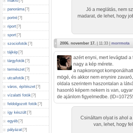
makró
[
?
]
panoráma
[
?
]
Jó a meglátás, nem sz
madarat, de lehet, hogy jo
portré
[
?
]
riport
[
?
]
sport
[
?
]
2006. november 17.
| 11:33 |
morrmota
szociofotók
[
?
]
tájkép
[
?
]
azért enyni, mert levágtad a fa
tárgyfotók
[
?
]
nagy a kép mérete.
természet
[
?
]
a napkorongot komponálhatta
mögé, és akkor nem enynire zavaró, 
utcaifotók
[
?
]
oldala szerintem haszontalan a látvá
város, építészet
[
?
]
hasonló képem nekem is van, ugya
vízalatti fotók
[
?
]
de ajánlom figyelmedbe. (ID=10725
feldolgozott fotók
[
?
]
így készült
[
?
]
Csináltam olyat is ahol a
egyéb
[
?
]
van, lehet, hogy fe
pályázat
[
?
]