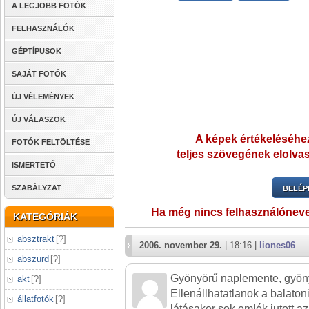
A LEGJOBB FOTÓK
FELHASZNÁLÓK
GÉPTÍPUSOK
SAJÁT FOTÓK
ÚJ VÉLEMÉNYEK
ÚJ VÁLASZOK
A képek értékeléséhez
FOTÓK FELTÖLTÉSE
teljes szövegének elolvas
ISMERTETŐ
SZABÁLYZAT
BELÉP
Ha még nincs felhasználónev
KATEGÓRIÁK
absztrakt
[
?
]
2006. november 29.
| 18:16 |
liones06
abszurd
[
?
]
Gyönyörű naplemente, gyöny
akt
[
?
]
Ellenállhatatlanok a balaton
állatfotók
[
?
]
látásakor sok emlék jutott a