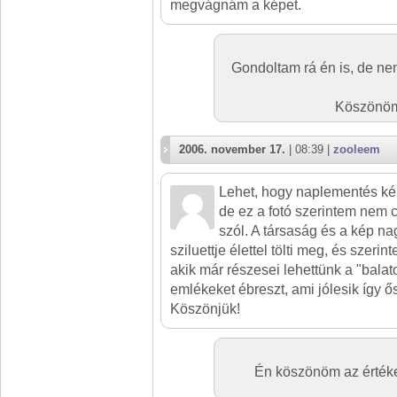
megvágnám a képet.
Gondoltam rá én is, de ne
Köszönöm 
2006. november 17.
| 08:39 |
zooleem
Lehet, hogy naplementés ké
de ez a fotó szerintem nem 
szól. A társaság és a kép nag
sziluettje élettel tölti meg, és szer
akik már részesei lehettünk a "bala
emlékeket ébreszt, ami jólesik így ő
Köszönjük!
Én köszönöm az értékel