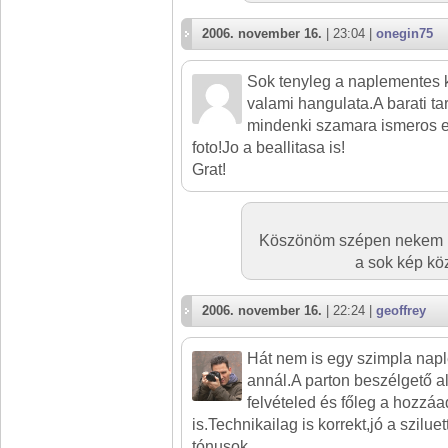
2006. november 16.
| 23:04 |
onegin75
Sok tenyleg a naplementes 
valami hangulata.A barati t
mindenki szamara ismeros e
foto!Jo a beallitasa is!
Grat!
Köszönöm szépen nekem is
a sok kép köz
2006. november 16.
| 22:24 |
geoffrey
Hát nem is egy szimpla nap
annál.A parton beszélgető ala
felvételed és főleg a hozzá
is.Technikailag is korrekt,jó a szilue
tónusok.