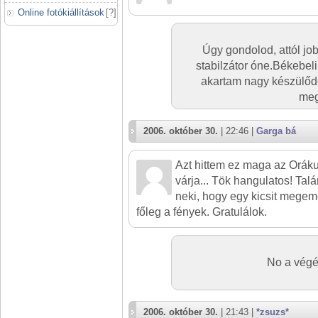
Online fotókiállítások
[
?
]
Úgy gondolod, attól jo
stabilzátor óne.Békebel
akartam nagy készülődés
meg
2006. október 30.
| 22:46 |
Garga bá
Azt hittem ez maga az Orák
várja... Tök hangulatos! Tal
neki, hogy egy kicsit megemelj
főleg a fények. Gratulálok.
No a végé
2006. október 30.
| 21:43 |
*zsuzs*