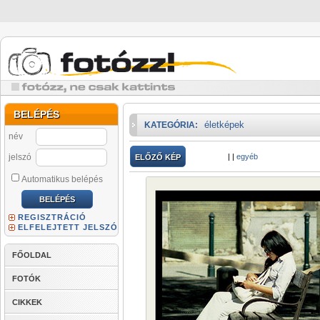
BELÉPÉS
életképek
KATEGÓRIA:
név
jelszó
|
|
egyéb
ELŐZŐ KÉP
Automatikus belépés
REGISZTRÁCIÓ
ELFELEJTETT JELSZÓ
FŐOLDAL
FOTÓK
CIKKEK