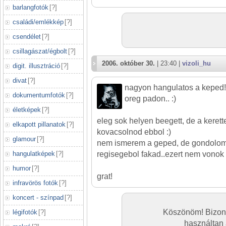
barlangfotók
[
?
]
családi/emlékkép
[
?
]
csendélet
[
?
]
csillagászat/égbolt
[
?
]
2006. október 30.
| 23:40 |
vizoli_hu
digit. illusztráció
[
?
]
divat
[
?
]
nagyon hangulatos a keped! e
dokumentumfotók
[
?
]
oreg padon.. :)
életképek
[
?
]
eleg sok helyen beegett, de a kerette
elkapott pillanatok
[
?
]
kovacsolnod ebbol :)
glamour
[
?
]
nem ismerem a geped, de gondolom
hangulatképek
[
?
]
regisegebol fakad..ezert nem vonok l
humor
[
?
]
grat!
infravörös fotók
[
?
]
koncert - színpad
[
?
]
Köszönöm! Bizony
légifotók
[
?
]
használtan 