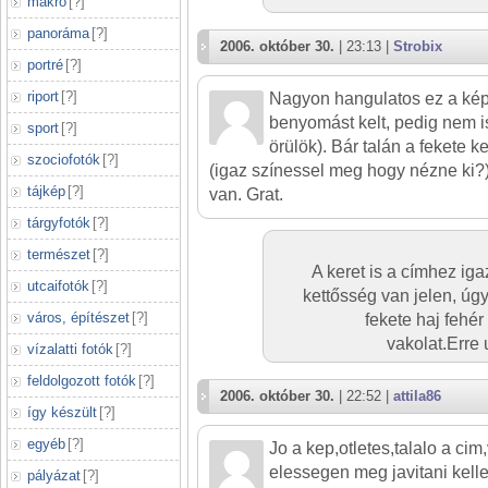
makró
[
?
]
panoráma
[
?
]
2006. október 30.
| 23:13 |
Strobix
portré
[
?
]
riport
[
?
]
Nagyon hangulatos ez a kép.
benyomást kelt, pedig nem is
sport
[
?
]
örülök). Bár talán a fekete ke
szociofotók
[
?
]
(igaz színessel meg hogy nézne ki?)
tájkép
[
?
]
van. Grat.
tárgyfotók
[
?
]
természet
[
?
]
A keret is a címhez iga
utcaifotók
[
?
]
kettősség van jelen, úgy
város, építészet
[
?
]
fekete haj fehé
vakolat.Erre
vízalatti fotók
[
?
]
feldolgozott fotók
[
?
]
2006. október 30.
| 22:52 |
attila86
így készült
[
?
]
egyéb
[
?
]
Jo a kep,otletes,talalo a cim
elessegen meg javitani kell
pályázat
[
?
]