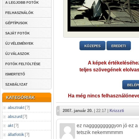
A LEGJOBB FOTÓK
FELHASZNÁLÓK
GÉPTÍPUSOK
SAJÁT FOTÓK
ÚJ VÉLEMÉNYEK
KÖZEPES
EREDETI
ÚJ VÁLASZOK
A képek értékeléséhez
FOTÓK FELTÖLTÉSE
teljes szövegének elolvas
ISMERTETŐ
SZABÁLYZAT
BELÉP
Ha még nincs felhasználónev
KATEGÓRIÁK
absztrakt
[
?
]
2007. január 20.
| 22:17 |
Krizzzti
abszurd
[
?
]
ez nagggggggggyon jó ez a 
akt
[
?
]
tetszik nekemmmmm
állatfotók
[
?
]