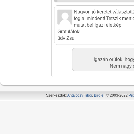
Nagyon jó keretet választot
foglal mindent! Tetszik mert
mutat be! Igazi életkép!
Gratulálok!
üdv Zsu
Igazán örülök, hog
Nem nagy d
Szerkesztők:
Antalóczy Tibor
,
Birdie
| © 2003-2022
Pix