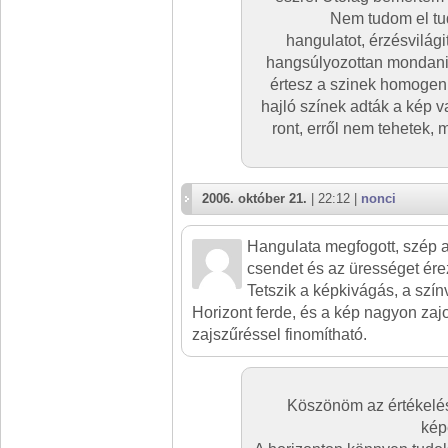
Nem tudom el tu
hangulatot, érzésvilág
hangsúlyozottan mondani.
értesz a szinek homogen
hajló színek adták a kép v
ront, erről nem tehetek,
2006. október 21.
| 22:12 |
nonci
Hangulata megfogott, szép a 
csendet és az ürességet ére
Tetszik a képkivágás, a színv
Horizont ferde, és a kép nagyon zajos
zajszűréssel finomítható.
Köszönöm az értékelést
kép