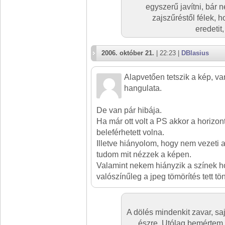
egyszerű javítni, bár 
zajszűréstől félek,
eredetit,
2006. október 21.
| 22:23 |
DBlasius
Alapvetően tetszik a kép, va
hangulata.
De van pár hibája.
Ha már ott volt a PS akkor a horizont
beleférhetett volna.
Illetve hiányolom, hogy nem vezet
tudom mit nézzek a képen.
Valamint nekem hiányzik a színek h
valószínűleg a jpeg tömörítés tett tö
A dölés mindenkit zavar, s
észre. Utólag bemértem 1