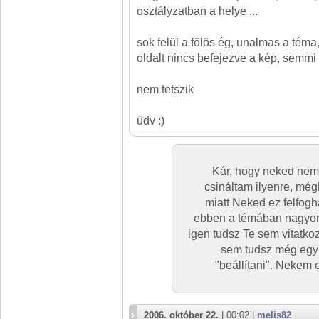
osztályzatban a helye ...
sok felül a fölös ég, unalmas a téma,
oldalt nincs befejezve a kép, semmi 
nem tetszik
üdv :)
Kár, hogy neked nem
csináltam ilyenre, mé
miatt Neked ez felfogh
ebben a témában nagyon 
igen tudsz Te sem vitatk
sem tudsz még egy 
"beállítani". Nekem 
2006. október 22.
| 00:02 |
melis82