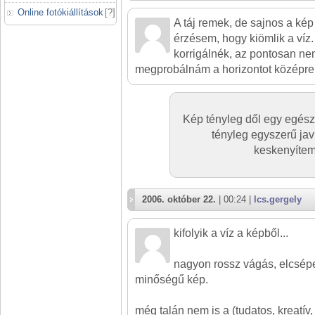
Online fotókiállítások
[
?
]
A táj remek, de sajnos a kép
érzésem, hogy kiömlik a víz.
korrigálnék, az pontosan n
megprobálnám a horizontot középre,
Kép tényleg dől egy egész
tényleg egyszerű jav
keskenyítem
2006. október 22.
| 00:24 |
lcs.gergely
kifolyik a víz a képből...
nagyon rossz vágás, elcsépe
minőségű kép.
még talán nem is a (tudatos, kreatív,