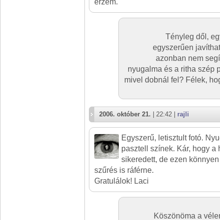
erzem.
Tényleg dől, eg
egyszerűen javítha
azonban nem segít 
nyugalma és a ritha szép p
mivel dobnál fel? Félek, h
2006. október 21.
| 22:42 |
rajli
Egyszerű, letisztult fotó. Ny
pasztell színek. Kár, hogy a 
sikeredett, de ezen könnyen 
szűrés is ráférne.
Gratulálok! Laci
Köszönöma a vélem