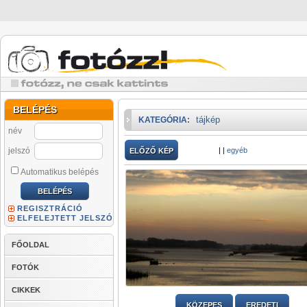
BELÉPÉS
tájkép
KATEGÓRIA:
név
jelszó
|
|
egyéb
ELŐZŐ KÉP
Automatikus belépés
REGISZTRÁCIÓ
ELFELEJTETT JELSZÓ
FŐOLDAL
FOTÓK
CIKKEK
KÖZEPES
EREDETI