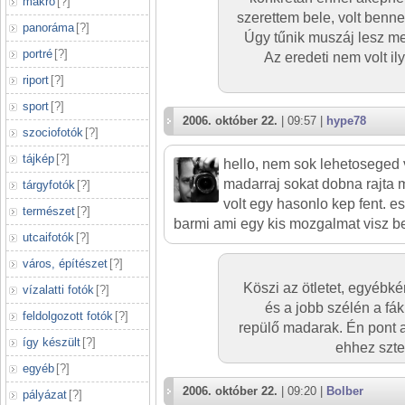
makró
[
?
]
szerettem bele, volt benn
panoráma
[
?
]
Úgy tűnik muszáj lesz me
portré
[
?
]
Az eredeti nem volt ily
riport
[
?
]
sport
[
?
]
2006. október 22.
| 09:57 |
hype78
szociofotók
[
?
]
tájkép
[
?
]
hello, nem sok lehetoseged 
madarraj sokat dobna rajta
tárgyfotók
[
?
]
volt egy hasonlo kep fent. 
természet
[
?
]
barmi ami egy kis mozgalmat visz be
utcaifotók
[
?
]
város, építészet
[
?
]
Köszi az ötletet, egyébkén
vízalatti fotók
[
?
]
és a jobb szélén a fák 
feldolgozott fotók
[
?
]
repülő madarak. Én pont a
így készült
[
?
]
ehhez szte
egyéb
[
?
]
2006. október 22.
| 09:20 |
Bolber
pályázat
[
?
]