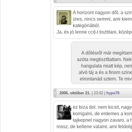
A horizont nagyon dől, a sz
üres, nincs semmi, ami kiem
kategóriából.
Ja, és jó lenne ccd-t tisztitani, közé
A dőlésről már megírta
azóta megtisztítattam. Ne
hangulata miatt kép, ne
alvó táj a és a finom szi
elrontanád sztem. Te miv
2006. október 21.
| 23:02 |
hype78
ez biza dol. nem kicsit, nagy
korrigalni, de erdemes a ko
tajkepnel nagyon zavaro. a
rossz, de kellene valami, ami feldobj