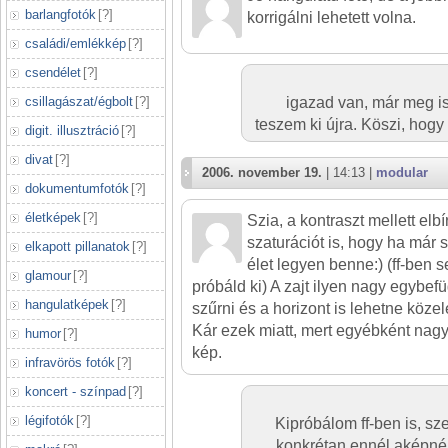
barlangfotók
[
?
]
korrigálni lehetett volna.
családi/emlékkép
[
?
]
csendélet
[
?
]
csillagászat/égbolt
[
?
]
igazad van, már meg is
teszem ki újra. Köszi, hog
digit. illusztráció
[
?
]
divat
[
?
]
2006. november 19.
| 14:13 |
modular
dokumentumfotók
[
?
]
életképek
[
?
]
Szia, a kontraszt mellett elb
szaturációt is, hogy ha már s
elkapott pillanatok
[
?
]
élet legyen benne:) (ff-ben 
glamour
[
?
]
próbáld ki) A zajt ilyen nagy egybefüg
hangulatképek
[
?
]
szűrni és a horizont is lehetne köze
Kár ezek miatt, mert egyébként nag
humor
[
?
]
kép.
infravörös fotók
[
?
]
koncert - színpad
[
?
]
légifotók
[
?
]
Kipróbálom ff-ben is, sz
konkrétan ennél aképné