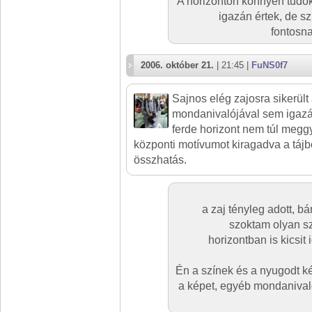
A horizonton könnyen tudok
igazán értek, de s
fontosn
2006. október 21.
| 21:45 |
FuNS0f7
Sajnos elég zajosra sikerült 
mondanivalójával sem igazá
ferde horizont nem túl megg
központi motívumot kiragadva a tájb
összhatás.
a zaj tényleg adott, b
szoktam olyan s
horizontban is kicsit 
Én a színek és a nyugodt ké
a képet, egyéb mondaniva