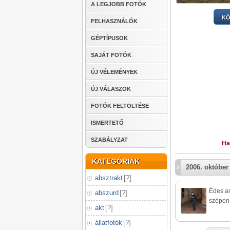
A LEGJOBB FOTÓK
KÖ
FELHASZNÁLÓK
GÉPTÍPUSOK
SAJÁT FOTÓK
ÚJ VÉLEMÉNYEK
ÚJ VÁLASZOK
FOTÓK FELTÖLTÉSE
ISMERTETŐ
SZABÁLYZAT
Ha
KATEGÓRIÁK
2006. október 
absztrakt
[
?
]
Édes ar
abszurd
[
?
]
szépen 
akt
[
?
]
állatfotók
[
?
]