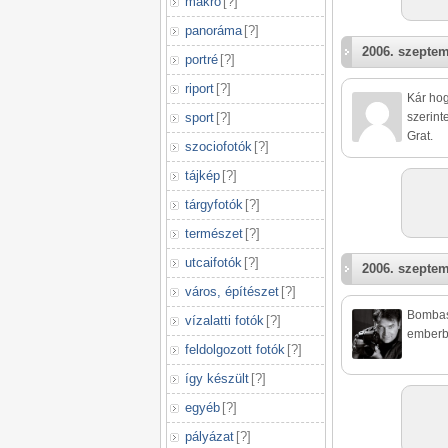
makró
[
?
]
panoráma
[
?
]
2006. szeptem
portré
[
?
]
riport
[
?
]
Kár hog
sport
[
?
]
szerint
Grat.
szociofotók
[
?
]
tájkép
[
?
]
tárgyfotók
[
?
]
természet
[
?
]
utcaifotók
[
?
]
2006. szeptem
város, építészet
[
?
]
Bombasz
vízalatti fotók
[
?
]
emberbe
feldolgozott fotók
[
?
]
így készült
[
?
]
egyéb
[
?
]
pályázat
[
?
]