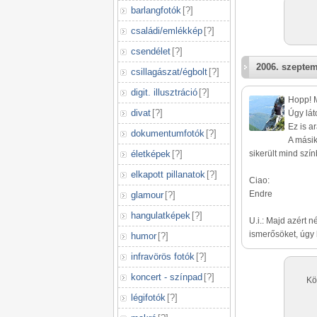
barlangfotók
[
?
]
családi/emlékkép
[
?
]
csendélet
[
?
]
2006. szeptem
csillagászat/égbolt
[
?
]
digit. illusztráció
[
?
]
Hopp! M
divat
[
?
]
Úgy lát
Ez is a
dokumentumfotók
[
?
]
A másik
életképek
[
?
]
sikerült mind szí
elkapott pillanatok
[
?
]
Ciao:
Endre
glamour
[
?
]
hangulatképek
[
?
]
U.i.: Majd azért
ismerősöket, úgy l
humor
[
?
]
infravörös fotók
[
?
]
koncert - színpad
[
?
]
Kö
légifotók
[
?
]