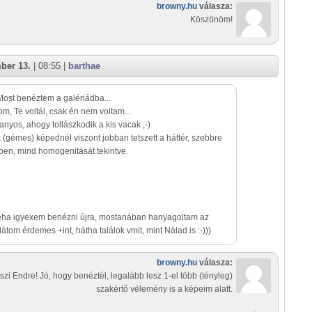
browny.hu
válasza:
Köszönöm!
ber 13.
| 08:55 |
barthae
ost benéztem a galériádba...
om, Te voltál, csak én nem voltam...
ranyos, ahogy tollászkodik a kis vacak ;-)
 (gémes) képednél viszont jobban tetszett a háttér, szebbre
nben, mind homogenitását tekintve.
 néha igyexem benézni újra, mostanában hanyagoltam az
átom érdemes +int, hátha találok vmit, mint Nálad is :-)))
browny.hu
válasza:
szi Endre! Jó, hogy benéztél, legalább lesz 1-el több (tényleg)
szakértő vélemény is a képeim alatt.