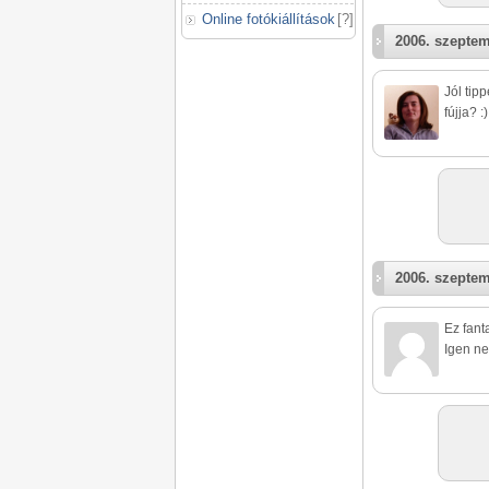
Online fotókiállítások
[
?
]
2006. szeptem
Jól tip
fújja? :)
2006. szeptem
Ez fanta
Igen ne