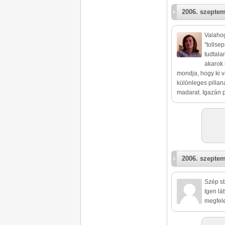
2006. szeptem
Valahog
"tollse
tudtala
akarok 
mondja, hogy ki v
különleges pillana
madarat. Igazán 
2006. szeptem
Szép st
Igen lát
megfele