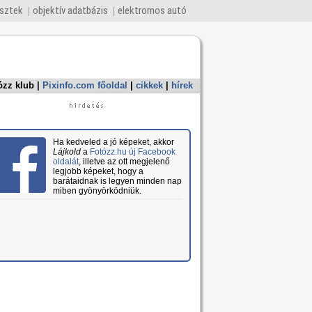
esztek
objektív adatbázis
elektromos autó
ózz klub
|
Pixinfo.com főoldal
|
cikkek
|
hírek
Ha kedveled a jó képeket, akkor
Lájkold
a
Fotózz.hu új Facebook
oldalát
, illetve az ott megjelenő
legjobb képeket, hogy a
barátaidnak is legyen minden nap
miben gyönyörködniük.