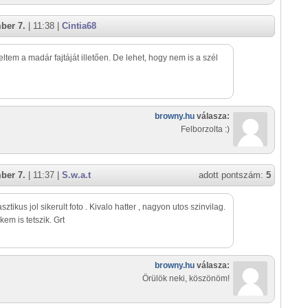
ber 7.
| 11:38 |
Cintia68
peltem a madár fajtáját illetően. De lehet, hogy nem is a szél
browny.hu
válasza:
Felborzolta :)
ber 7.
| 11:37 |
S.w.a.t
adott pontszám:
5
sztikus jol sikerult foto . Kivalo hatter , nagyon utos szinvilag.
kem is tetszik. Grt
browny.hu
válasza:
Örülök neki, köszönöm!