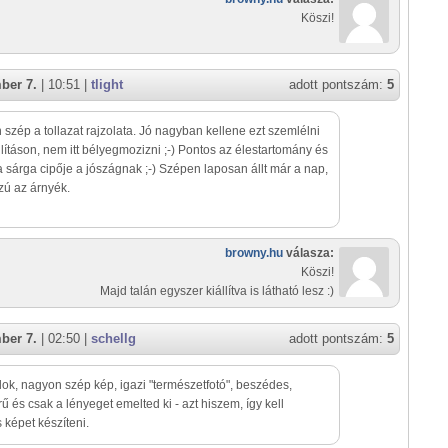
Köszi!
ber 7.
| 10:51 |
tlight
adott pontszám:
5
szép a tollazat rajzolata. Jó nagyban kellene ezt szemlélni
llításon, nem itt bélyegmozizni ;-) Pontos az élestartomány és
 a sárga cipője a jószágnak ;-) Szépen laposan állt már a nap,
zú az árnyék.
browny.hu
válasza:
Köszi!
Majd talán egyszer kiállítva is látható lesz :)
ber 7.
| 02:50 |
schellg
adott pontszám:
5
lok, nagyon szép kép, igazi "természetfotó", beszédes,
ű és csak a lényeget emelted ki - azt hiszem, így kell
 képet készíteni.