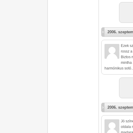
2006. szeptem
Ezek sz
rossz a 
Biztos 
mintha 
harmónikus sotó..
2006. szeptem
Jó szín
oldala 
madara