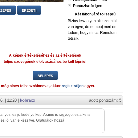
Pontozható:
igen
ZEPES
EREDETI
Két lábon járó tollseprű
Biztos lesz olyan aki szerint ki
van égve, de nembaj mert én
tudom, hogy nincs. Remélem
tetszik.
A képek értékeléséhez és az értékelések
teljes szövegének elolvasásához be kell lépnie!
BELÉPÉS
 még nincs felhasználóneve, akkor
regisztráljon
egyet.
6.
| 11:20 |
kobraxx
adott pontszám:
5
anyos, és jó kedélyű kép. A címe is ragyogó, és a ké is
és jól van elkészítve. Gratulálok hozzá.