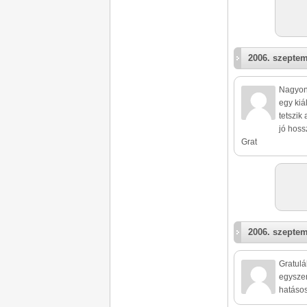
2006. szeptem
Nagyon 
egy kiá
tetszik
jó hoss
Grat
2006. szeptem
Gratulá
egyszer
hatásos