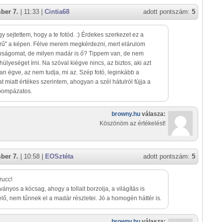
ber 7.
| 11:33 |
Cintia68
adott pontszám:
5
y sejtettem, hogy a te fotód. :) Érdekes szerkezet ez a
prű" a képen. Félve merem megkérdezni, mert elárulom
nságomat, de milyen madár is ő? Tippem van, de nem
hülyeséget írni. Na szóval kiégve nincs, az biztos, aki azt
an égve, az nem tudja, mi az. Szép fotó, leginkább a
t miatt értékes szerintem, ahogyan a szél hátulról fújja a
pompázatos.
browny.hu
válasza:
Köszönöm az értékelést!
ber 7.
| 10:58 |
EOSztéta
adott pontszám:
5
rucc!
ványos a kócsag, ahogy a tollait borzolja, a világítás is
lő, nem tűnnek el a madár részletei. Jó a homogén háttér is.
browny.hu
válasza: