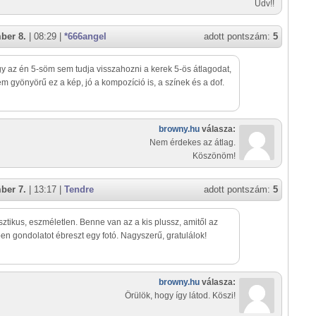
Üdv!!
ber 8.
| 08:29 |
*666angel
adott pontszám:
5
y az én 5-söm sem tudja visszahozni a kerek 5-ös átlagodat,
em gyönyörű ez a kép, jó a kompozíció is, a színek és a dof.
browny.hu
válasza:
Nem érdekes az átlag.
Köszönöm!
ber 7.
| 13:17 |
Tendre
adott pontszám:
5
tikus, eszméletlen. Benne van az a kis plussz, amitől az
n gondolatot ébreszt egy fotó. Nagyszerű, gratulálok!
browny.hu
válasza:
Örülök, hogy így látod. Köszi!