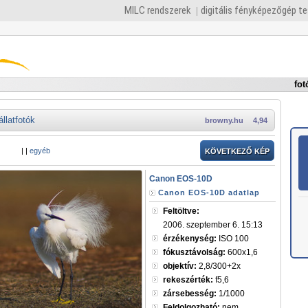
MILC rendszerek
digitális fényképezőgép t
fot
állatfotók
browny.hu
4,94
|
|
egyéb
KÖVETKEZŐ KÉP
Canon EOS-10D
Canon EOS-10D adatlap
Feltöltve:
2006. szeptember 6. 15:13
érzékenység:
ISO 100
fókusztávolság:
600x1,6
objektív:
2,8/300+2x
rekeszérték:
f5,6
zársebesség:
1/1000
Feldolgozható:
nem