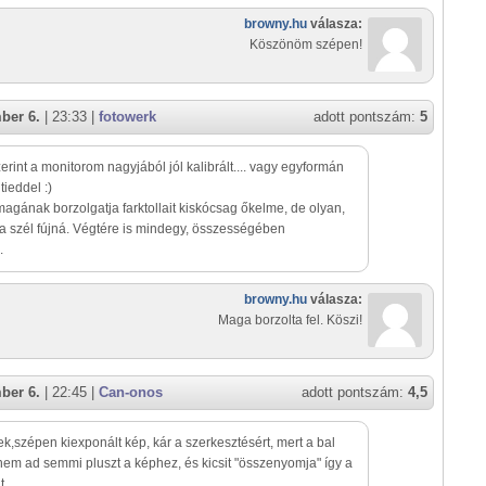
browny.hu
válasza:
Köszönöm szépen!
ber 6.
| 23:33 |
fotowerk
adott pontszám:
5
erint a monitorom nagyjából jól kalibrált.... vagy egyformán
tieddel :)
magának borzolgatja farktollait kiskócsag őkelme, de olyan,
a szél fújná. Végtére is mindegy, összességében
.
browny.hu
válasza:
Maga borzolta fel. Köszi!
ber 6.
| 22:45 |
Can-onos
adott pontszám:
4,5
ek,szépen kiexponált kép, kár a szerkesztésért, mert a bal
nem ad semmi pluszt a képhez, és kicsit "összenyomja" így a
t.