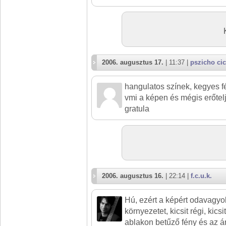
2006. augusztus 17.
| 11:37 |
pszicho ci
hangulatos színek, kegyes fé
vmi a képen és mégis erőtel
gratula
2006. augusztus 16.
| 22:14 |
f.c.u.k.
Hú, ezért a képért odavagyo
környezetet, kicsit régi, kic
ablakon betűző fény és az á