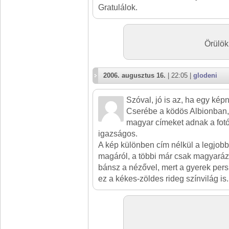
Gratulálok.
Örülök 
2006. augusztus 16.
| 22:05 |
glodeni
Szóval, jó is az, ha egy kép
Cserébe a ködös Albionban,
magyar címeket adnak a fotó
igazságos.
A kép különben cím nélkül a legjob
magáról, a többi már csak magyará
bánsz a nézővel, mert a gyerek persp
ez a kékes-zöldes rideg színvilág is