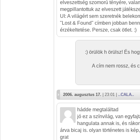
elveszettség szomorú tényére, valam
megpillantottuk az elveszett játékszer
UI: A világért sem szeretnék belekon
"Lost & Found" címben jobban benn
érzékeltetése. Persze, csak ötlet. :)
:) örülök h örülsz! És ho
A cím nem rossz, és c
2006. augusztus 17.
| 23:01 |
..CALA..
hádde megtaláltad
jó ez a színvilág, van egyfa
hangulata annak is, és ráko
árva bicaj is. olyan történetes is kép,
grat