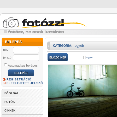
BELÉPÉS
egyéb
KATEGÓRIA:
név
jelszó
|
|
egyéb
ELŐZŐ KÉP
Automatikus belépés
REGISZTRÁCIÓ
ELFELEJTETT JELSZÓ
FŐOLDAL
FOTÓK
CIKKEK