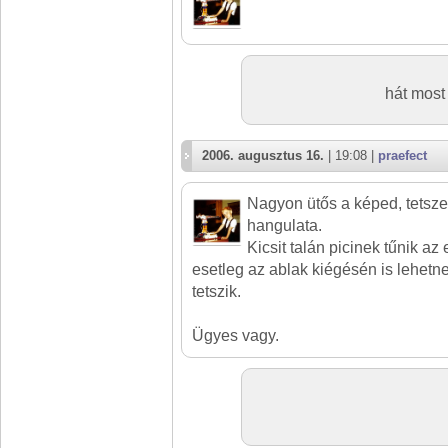
hát most
2006. augusztus 16.
| 19:08 |
praefect
Nagyon ütős a képed, tetszen
hangulata.
Kicsit talán picinek tűnik az
esetleg az ablak kiégésén is lehetne
tetszik.
Ügyes vagy.