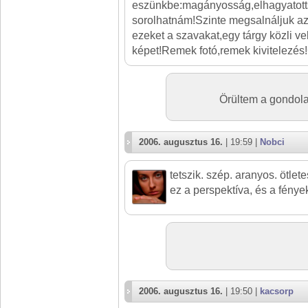
eszünkbe:magányosság,elhagyatott
sorolhatnám!Szinte megsalnáljuk azt 
ezeket a szavakat,egy tárgy közli vel
képet!Remek fotó,remek kivitelezés!
Örültem a gondola
2006. augusztus 16.
| 19:59 |
Nobci
tetszik. szép. aranyos. ötletes
ez a perspektíva, és a fénye
2006. augusztus 16.
| 19:50 |
kacsorp