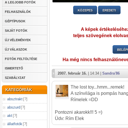
A LEGJOBB FOTÓK
KÖZEPES
EREDETI
FELHASZNÁLÓK
GÉPTÍPUSOK
A képek értékeléséhez
SAJÁT FOTÓK
teljes szövegének elolvas
ÚJ VÉLEMÉNYEK
ÚJ VÁLASZOK
BELÉP
FOTÓK FELTÖLTÉSE
Ha még nincs felhasználónev
ISMERTETŐ
2007. február 16.
| 14:34 |
Sandra'86
SZABÁLYZAT
The lost toy...hmm...remek!
KATEGÓRIÁK
A színvilága is pompás hangu
absztrakt
[
?
]
Rímelek =DD
abszurd
[
?
]
Pontozni akarokk!!! 5 =)
akt
[
?
]
Üdv: Rím Elek
állatfotók
[
?
]