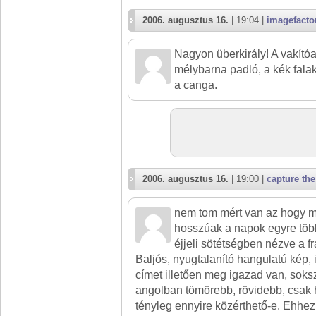
2006. augusztus 16.
| 19:04 |
imagefacto
Nagyon überkirály! A vakítóa
mélybarna padló, a kék fala
a canga.
2006. augusztus 16.
| 19:00 |
capture the
nem tom mért van az hogy 
hosszúak a napok egyre töb
éjjeli sötétségben nézve a f
Baljós, nyugtalanító hangulatú kép, 
címet illetően meg igazad van, soks
angolban tömörebb, rövidebb, csak h
tényleg ennyire közérthető-e. Ehhez 