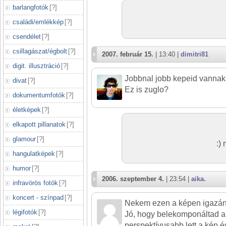
barlangfotók
[
?
]
családi/emlékkép
[
?
]
csendélet
[
?
]
csillagászat/égbolt
[
?
]
2007. február 15.
| 13:40 |
dimitri81
digit. illusztráció
[
?
]
Jobbnal jobb kepeid vannak
divat
[
?
]
Ez is zuglo?
dokumentumfotók
[
?
]
életképek
[
?
]
elkapott pillanatok
[
?
]
glamour
[
?
]
:)
hangulatképek
[
?
]
humor
[
?
]
2006. szeptember 4.
| 23:54 |
aika.
infravörös fotók
[
?
]
koncert - színpad
[
?
]
Nekem ezen a képen igazán 
légifotók
[
?
]
Jó, hogy belekomponáltad a p
perspektívusabb lett a kép 