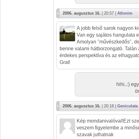
2006. augusztus 16.
| 20:57 |
Atlonim
A jobb felső sarok nagyon kiég
Van egy sajátos hangulata e
Amolyan "művészkedős", de a
benne valami hátborzongató. Talán 
érdekes perspektíva és az elhagyato
Grat!
hihi..:) e
ö
2006. augusztus 16.
| 20:18 |
Geniculata
Kép mondanivalóval!Ezt szer
veszem figyelembe a minősé
szavak juthatnak