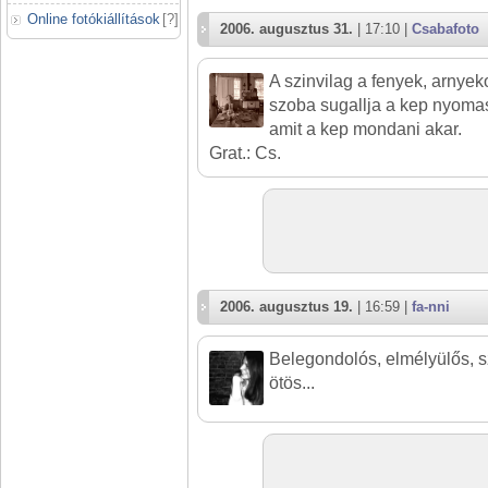
Online fotókiállítások
[
?
]
2006. augusztus 31.
| 17:10 |
Csabafoto
A szinvilag a fenyek, arnyeko
szoba sugallja a kep nyomas
amit a kep mondani akar.
Grat.: Cs.
2006. augusztus 19.
| 16:59 |
fa-nni
Belegondolós, elmélyülős, 
ötös...