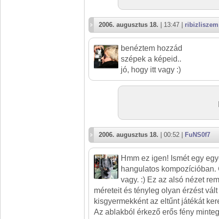
2006. augusztus 18.
| 13:47 |
ribizliszem
benéztem hozzád
szépek a képeid..
jó, hogy itt vagy :)
2006. augusztus 18.
| 00:52 |
FuNS0f7
Hmm ez igen! Ismét egy egyed
hangulatos kompozícióban. Ö
vagy. :) Ez az alsó nézet reme
méreteit és tényleg olyan érzést vál
kisgyermekként az eltűnt játékát ker
Az ablakból érkező erős fény minteg