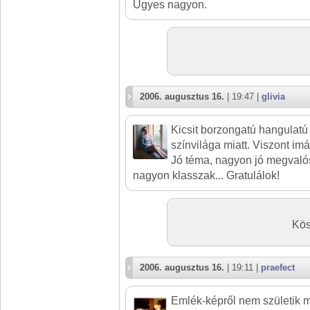
Ügyes nagyon.
2006. augusztus 16.
| 19:47 |
glivia
Kicsit borzongatú hangulatú 
színvilága miatt. Viszont im
Jó téma, nagyon jó megvalós
nagyon klasszak... Gratulálok!
Kös
2006. augusztus 16.
| 19:11 |
praefect
Emlék-képről nem születik