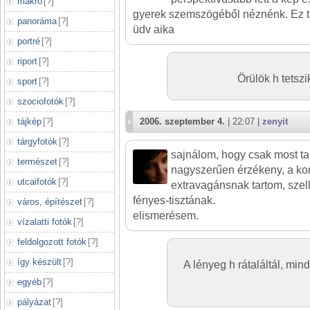
makró
[
?
]
gyerek szemszögéből néznénk. Ez tu
panoráma
[
?
]
üdv aika
portré
[
?
]
riport
[
?
]
Örülök h tetsz
sport
[
?
]
szociofotók
[
?
]
tájkép
[
?
]
2006. szeptember 4.
| 22:07 |
zenyit
tárgyfotók
[
?
]
sajnálom, hogy csak most tal
természet
[
?
]
nagyszerűen érzékeny, a ko
utcaifotók
[
?
]
extravagánsnak tartom, szel
fényes-tisztának.
város, építészet
[
?
]
elismerésem.
vízalatti fotók
[
?
]
feldolgozott fotók
[
?
]
így készült
[
?
]
A lényeg h rátaláltál, mind
egyéb
[
?
]
pályázat
[
?
]