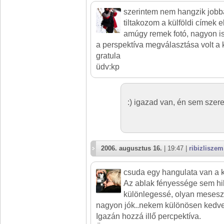
szerintem nem hangzik jobb
tiltakozom a külföldi címek el
amúgy remek fotó, nagyon is!
a perspektíva megválasztása volt 
gratula
üdv:kp
:) igazad van, én sem szeret
2006. augusztus 16.
| 19:47 |
ribizliszem
csuda egy hangulata van a 
Az ablak fényessége sem hi
különlegessé, olyan mesesze
nagyon jók..nekem különösen kedves
Igazán hozzá illő percpektíva.