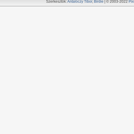
Szerkesztők:
Antalóczy Tibor
,
Birdie
| © 2003-2022
Pix