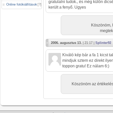
gratulalni tudok., és még külön dic
Online fotókiállítások
[
?
]
került a fenyő. Ugyes
Köszönöm, ho
megteki
2006. augusztus 13.
| 21:17 |
Splinter92
Kiváló kép bár a fa 1 kicst t
mindjuk sztem ez direkt ilye
toppon gratu! Ez nálam 6:)
Köszönöm az értékelést.