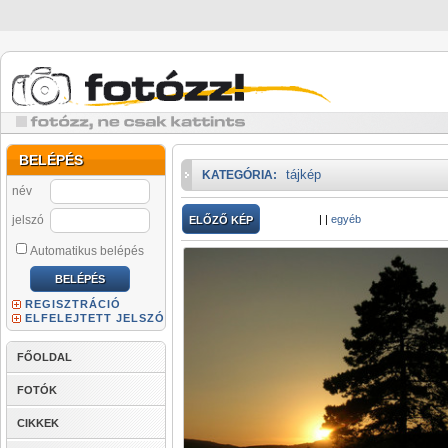
BELÉPÉS
tájkép
KATEGÓRIA:
név
jelszó
|
|
egyéb
ELŐZŐ KÉP
Automatikus belépés
REGISZTRÁCIÓ
ELFELEJTETT JELSZÓ
FŐOLDAL
FOTÓK
CIKKEK