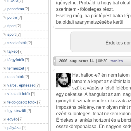
makró
[
?
]
igényelne. Probáld ki hogy bal oldalr
panoráma
[
?
]
szerintem - fölösleges részt.
Esetleg még, ha pár lépést balra lé
portré
[
?
]
baloldali aranymetszésébe kerül.
riport
[
?
]
sport
[
?
]
Érdekes gon
szociofotók
[
?
]
tájkép
[
?
]
tárgyfotók
[
?
]
2006. augusztus 14.
| 08:30 |
tarnics
természet
[
?
]
Hat hallod-e? én nem latom 
utcaifotók
[
?
]
latnam a kepet az előtér falan
város, építészet
[
?
]
szük a vágás a felső felében
vízalatti fotók
[
?
]
egy dekat se. A hangulat az ami na
gyönyörü szinatmenetek okozzak az
feldolgozott fotók
[
?
]
impozáns példány, nem olyan mint 
így készült
[
?
]
ezért különleges, tehat nekem külö
egyéb
[
?
]
Érdekes a lankás horizont és a bérc
összekömponalasa. Én nagyon kedv
pályázat
[
?
]