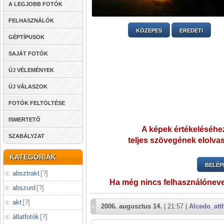
A LEGJOBB FOTÓK
FELHASZNÁLÓK
KÖZEPES
EREDETI
GÉPTÍPUSOK
SAJÁT FOTÓK
ÚJ VÉLEMÉNYEK
ÚJ VÁLASZOK
FOTÓK FELTÖLTÉSE
ISMERTETŐ
A képek értékeléséhez
SZABÁLYZAT
teljes szövegének elolvas
KATEGÓRIÁK
BELÉP
absztrakt
[
?
]
Ha még nincs felhasználónev
abszurd
[
?
]
akt
[
?
]
2006. augusztus 14.
| 21:57 |
Alcedo_att
állatfotók
[
?
]