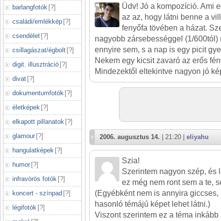
Üdv! Jó a kompozíció. Ami e
barlangfotók
[
?
]
az az, hogy látni benne a vi
családi/emlékkép
[
?
]
fenyőfa tövében a házat. Sze
csendélet
[
?
]
nagyobb zársebességgel (1/600tól)
ennyire sem, s a nap is egy picit g
csillagászat/égbolt
[
?
]
Nekem egy kicsit zavaró az erős fén
digit. illusztráció
[
?
]
Mindezektől eltekintve nagyon jó ké
divat
[
?
]
dokumentumfotók
[
?
]
életképek
[
?
]
elkapott pillanatok
[
?
]
glamour
[
?
]
2006. augusztus 14.
| 21:20 |
eliyahu
hangulatképek
[
?
]
Szia!
humor
[
?
]
Szerintem nagyon szép, és l
infravörös fotók
[
?
]
ez még nem ront sem a te, s
(Egyébként nem is annyira giccses
koncert - színpad
[
?
]
hasonló témájú képet lehet látni.)
légifotók
[
?
]
Viszont szerintem ez a téma inkább 