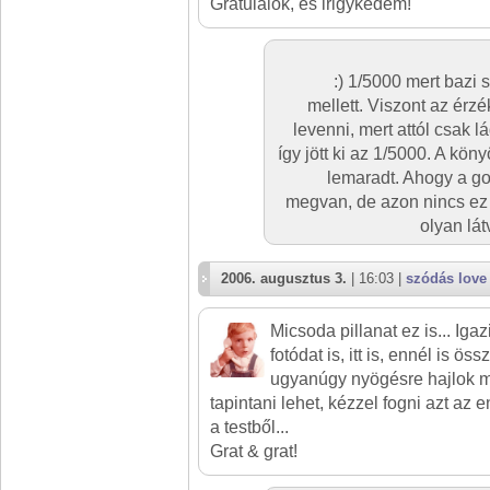
Gratulálok, és irigykedem!
:) 1/5000 mert bazi 
mellett. Viszont az ér
levenni, mert attól csak 
így jött ki az 1/5000. A k
lemaradt. Ahogy a go
megvan, de azon nincs ez a
olyan lá
2006. augusztus 3.
| 16:03 |
szódás love
Micsoda pillanat ez is... Iga
fotódat is, itt is, ennél is ö
ugyanúgy nyögésre hajlok ma
tapintani lehet, kézzel fogni azt az e
a testből...
Grat & grat!