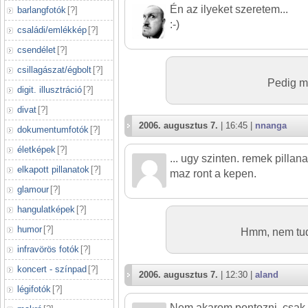
Én az ilyeket szeretem...
barlangfotók
[
?
]
:-)
családi/emlékkép
[
?
]
csendélet
[
?
]
csillagászat/égbolt
[
?
]
Pedig ma
digit. illusztráció
[
?
]
divat
[
?
]
2006. augusztus 7.
| 16:45 |
nnanga
dokumentumfotók
[
?
]
életképek
[
?
]
... ugy szinten. remek pillana
elkapott pillanatok
[
?
]
maz ront a kepen.
glamour
[
?
]
hangulatképek
[
?
]
humor
[
?
]
Hmm, nem tudo
infravörös fotók
[
?
]
koncert - színpad
[
?
]
2006. augusztus 7.
| 12:30 |
aland
légifotók
[
?
]
Nem akarom pontozni, csak