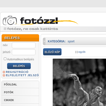
BELÉPÉS
sport
KATEGÓRIA:
név
jelszó
|
|
egyéb
ELŐZŐ KÉP
Automatikus belépés
REGISZTRÁCIÓ
ELFELEJTETT JELSZÓ
FŐOLDAL
FOTÓK
CIKKEK