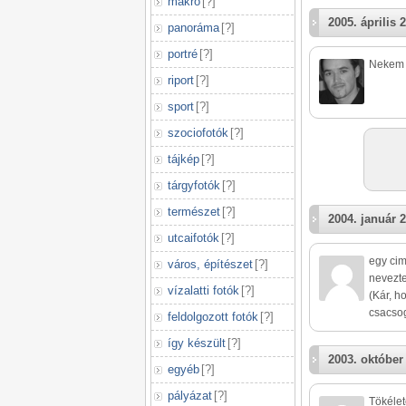
makró
[
?
]
2005. április 2
panoráma
[
?
]
portré
[
?
]
Nekem t
riport
[
?
]
sport
[
?
]
szociofotók
[
?
]
tájkép
[
?
]
tárgyfotók
[
?
]
természet
[
?
]
2004. január 2
utcaifotók
[
?
]
egy ci
város, építészet
[
?
]
nevezte 
vízalatti fotók
[
?
]
(Kár, h
csacso
feldolgozott fotók
[
?
]
így készült
[
?
]
2003. október
egyéb
[
?
]
pályázat
[
?
]
Tökélet