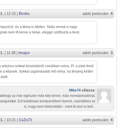
1.
| 12:15 |
Birdie
adott pontszám:
4
mpozíció, és a téma is ötletes. Talán ennek a nagy
gnek nem itt lenne a helye, eléggé széthúzta a teret.
1.
| 11:48 |
tmajor
adott pontszám:
3
a sráchoz sokkal közelebbről csináltam volna. Pl. a jobb felső
 a képnek. Sokkal izgalmasabb lett volna, ha tényleg kilátni
 alatt.
Mike76
válasza:
akhogy az már egészen más kép lenne, más mondanivalóval,
angulattal. Ezt tudatosan komponáltam ilyenre, szándékos az
is, hogy nem lehet kilátni - mert itt nem is kell...
1.
| 10:21 |
CsZs73
adott pontszám:
4