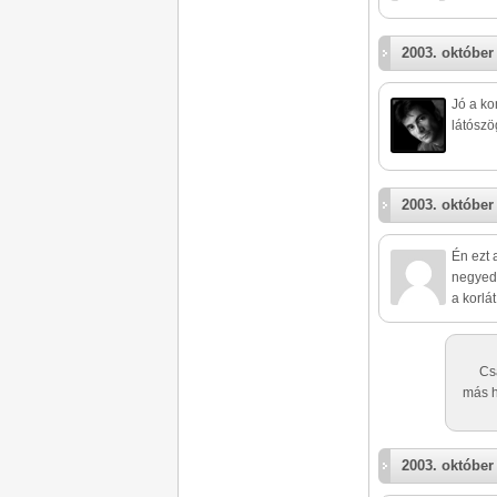
2003. október 
Jó a ko
látószö
2003. október 
Én ezt 
negyede
a korlát
Cs
más h
2003. október 