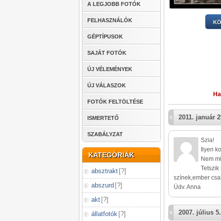
A LEGJOBB FOTÓK
FELHASZNÁLÓK
KÖ
GÉPTÍPUSOK
SAJÁT FOTÓK
ÚJ VÉLEMÉNYEK
ÚJ VÁLASZOK
Ha
FOTÓK FELTÖLTÉSE
2011. január 2
ISMERTETŐ
SZABÁLYZAT
Szia!
Ilyen k
KATEGÓRIÁK
Nem mi
Tetszik
absztrakt
[
?
]
színek,ember csak
abszurd
[
?
]
Üdv. Anna
akt
[
?
]
2007. július 5.
állatfotók
[
?
]