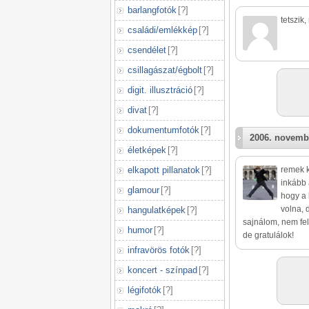
barlangfotók
[
?
]
tetszik
családi/emlékkép
[
?
]
csendélet
[
?
]
csillagászat/égbolt
[
?
]
digit. illusztráció
[
?
]
divat
[
?
]
dokumentumfotók
[
?
]
2006. novemb
életképek
[
?
]
elkapott pillanatok
[
?
]
remek k
inkább 
glamour
[
?
]
hogy a 
volna, 
hangulatképek
[
?
]
sajnálom, nem fel
humor
[
?
]
de gratulálok!
infravörös fotók
[
?
]
koncert - színpad
[
?
]
légifotók
[
?
]