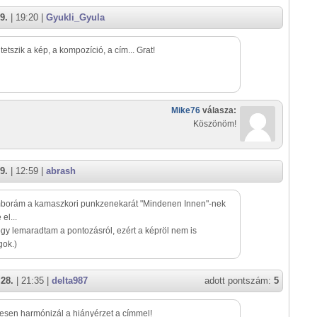
9.
| 19:20 |
Gyukli_Gyula
etszik a kép, a kompozíció, a cím... Grat!
Mike76
válasza:
Köszönöm!
9.
| 12:59 |
abrash
mborám a kamaszkori punkzenekarát "Mindenen Innen"-nek
el...
ogy lemaradtam a pontozásról, ezért a képröl nem is
gok.)
 28.
| 21:35 |
delta987
adott pontszám:
5
esen harmónizál a hiányérzet a címmel!