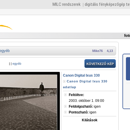
MILC rendszerek
digitális fényképezőgép t
fot
egyéb
Mike76
4,13
|
|
egyéb
KÖVETKEZŐ KÉP
Canon Digital Ixus 330
Canon Digital Ixus 330
adatlap
Feltöltve:
2003. október 1. 09:00
Feldolgozható:
igen
Pontozható:
igen
Kilátások