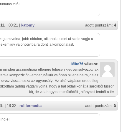
tudatos fotó!
11.
| 00:21 |
katomy
adott pontszám:
4
 vagtam volna, jobb oldalon, ott ahol a sotet ut szele vagja a
nekem igy valohogy balra donti a komponalast.
Mike76
válasza:
n minden asszimetriája ellenére teljesen kiegyensúlyozottnak
zem a kompozíciót - ember, nélkül valóban billene balra, de az
 szvsz visszahozza az egyensúlyt. Az alsó vágáson eredetileg
lkodtam (addig vágtam volna, hogy a bal oldali korlát a sarokból fusson
ki), de valahogy nem működött , hiányzott lentről a tér.
9.
| 18:32 |
rolllermedia
adott pontszám:
5
lingje!