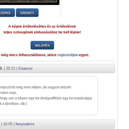
ZEPES
EREDETI
A képek értékeléséhez és az értékelések
teljes szövegének elolvasásához be kell lépnie!
BELÉPÉS
 még nincs felhasználóneve, akkor
regisztráljon
egyet.
9.
| 20:22 |
Csancsi
ompozíciót még nem láttam, de nagyon tetszik!
nden napi.
 hogy van a képen egy kis élet(graffiti)és egy kis kopárság(a
 a távolban..stb.)
| 16:05 |
fenyoabris