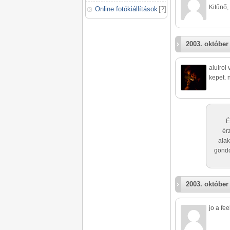
Kitűnő, 
Online fotókiállítások
[
?
]
2003. október 
alulrol
kepet. 
É
ér
alak
gondo
2003. október 
jo a fee