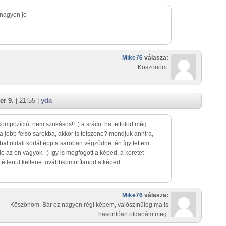
, nagyon jo
Mike76
válasza:
Köszönöm.
er 9.
| 21:55 |
yda
ompozíció, nem szokásos!! :) a srácot ha feltolod még
a jobb felső sarokba, akkor is tetszene? mondjuk annira,
bal oldali korlát épp a saroban végződne. én így tettem
de az én vagyok. :) így is megfogott a képed. a keretet
tétlenül kellene továbbkomorítanod a képed.
Mike76
válasza:
Köszönöm. Bár ez nagyon régi képem, valószínüleg ma is
hasonlóan oldanám meg.