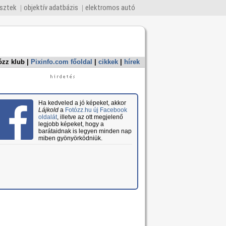
esztek
objektív adatbázis
elektromos autó
ózz klub
|
Pixinfo.com főoldal
|
cikkek
|
hírek
Ha kedveled a jó képeket, akkor
Lájkold
a
Fotózz.hu új Facebook
oldalát
, illetve az ott megjelenő
legjobb képeket, hogy a
barátaidnak is legyen minden nap
miben gyönyörködniük.