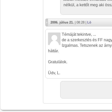
nélkül, a kettőt meg aki ös
2006. július 21.
| 08:28 |
Lö
Témáját tekintve, ...
de a szerkesztés és FF nagy
Izgalmas. Tetszenek az árn
háttár.
Gratulálok.
Üdv, L.