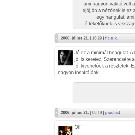
ami nagyon vakitó volt 
lejöjjön a nézőnek is ez 
egy hangulat, ami
értékelőknek is visszajö
2006. július 21.
| 10:29 |
f.c.u.k.
Jó ez a minimál hnagulat. A
jól is keretez. Szerencsére 
jól kivehetőek a részletek. 
nagyon inspirálóak.
2006. július 21.
| 09:19 |
praefect
Off