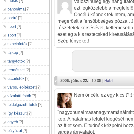
makró
[
?
]
Valószínüleg egy hangulatot
ezt legközelebb a megfelel
panoráma
[
?
]
Öncélú képnek tekintem, amit
portré
[
?
]
megerősít a fensőbbséges pózzal. Ja
riport
[
?
]
részeletek kersésével, kellemesebb 
esetleg a kis testecskéd kiretusálásá
sport
[
?
]
Szép fényeket!
szociofotók
[
?
]
tájkép
[
?
]
tárgyfotók
[
?
]
természet
[
?
]
utcaifotók
[
?
]
2006. július 22.
| 10:08 |
Hábl
város, építészet
[
?
]
Nem öncélu ez egy kicsit?;)
vízalatti fotók
[
?
]
feldolgozott fotók
[
?
]
"nagyonunalmasanagymamánálmitcs
így készült
[
?
]
kép. A hatalmas felület kiégését ne
egyéb
[
?
]
az ff-et sem. Eltudnék kézpelni ho
pályázat
[
?
]
sárgás árnyalatot.