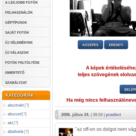
A LEGJOBB FOTÓK
FELHASZNÁLÓK
GÉPTÍPUSOK
SAJÁT FOTÓK
ÚJ VÉLEMÉNYEK
KÖZEPES
EREDETI
ÚJ VÁLASZOK
FOTÓK FELTÖLTÉSE
A képek értékeléséhez
ISMERTETŐ
teljes szövegének elolvas
SZABÁLYZAT
BELÉP
KATEGÓRIÁK
Ha még nincs felhasználónev
absztrakt
[
?
]
abszurd
[
?
]
2006. július 24.
| 09:04 |
praefect
akt
[
?
]
"az off-on os dolgot nem vá
állatfotók
[
?
]