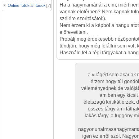
Ha a nagymamánál a cim, miért nem 
Online fotókiállítások
[
?
]
vannak elötérben? Nem kapnak tuln
szélére szoritásátol:).
Nem érzem ki a képböl a hangulatot,
elörevetiteni.
Probálj meg érdekesebb nézöpontot
tündjön, hogy még felállni sem volt
Használd fel a régi tárgyakat a hang
a világért sem akarlak 
érzem hogy túl gondol
véleményednek de valójáb
amiben egy kicsit 
életszagú kritikát érzek
összes tárgy ami láthat
lakás tárgy, a függöny mi
nagyonunalmasanagymamán
igen ez erről szól. Nagyon