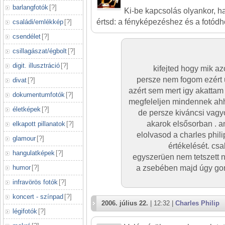
barlangfotók
[
?
]
Ki-be kapcsolás olyankor, h
értsd: a fényképezéshez és a fotódh
családi/emlékkép
[
?
]
csendélet
[
?
]
csillagászat/égbolt
[
?
]
digit. illusztráció
[
?
]
kifejted hogy mik a
persze nem fogom ezért u
divat
[
?
]
azért sem mert igy akattam
dokumentumfotók
[
?
]
megfeleljen mindennek ahh
életképek
[
?
]
de persze kiváncsi vagy
akarok elsősorban . 
elkapott pillanatok
[
?
]
elolvasod a charles phil
glamour
[
?
]
értékelését. cs
hangulatképek
[
?
]
egyszerüen nem tetszett ne
humor
[
?
]
a zsebében majd úgy gon
infravörös fotók
[
?
]
koncert - színpad
[
?
]
2006. július 22.
| 12:32 |
Charles Philip
légifotók
[
?
]