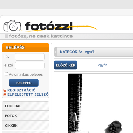
BELÉPÉS
egyéb
KATEGÓRIA:
név
jelszó
|
|
egyéb
ELŐZŐ KÉP
Automatikus belépés
REGISZTRÁCIÓ
ELFELEJTETT JELSZÓ
FŐOLDAL
FOTÓK
CIKKEK