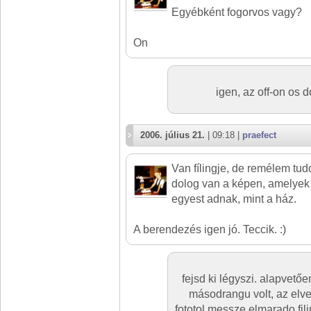
Egyébként fogorvos vagy?
On
igen, az off-on os 
2006. július 21.
| 09:18 |
praefect
Van fílingje, de remélem tu
dolog van a képen, amelyek
egyest adnak, mint a ház.
A berendezés igen jó. Teccik. :)
fejsd ki légyszi. alapvetőe
másodrangu volt, az elve
fototol messze elmarado fili