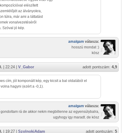
ompozícióval elészített
 szemlélőjét az álványokra,
 túlra, már ami a láttatást
yelemek vonalvezetéséről
. Szóval jó kép.
amalgam
válasza:
hosszú mondat :)
kösz
0.
| 22:24 |
V_Gabor
adott pontszám:
4,9
es cím, jól komponált kép, egy kicsit a bal oldalából el
 volna hagyni (ezért a -0,1).
amalgam
válasza:
gondoltam rá de akkor nekm megbillenne az egyensúlybalra,
ugyhogy igy maradt. de kösz
0.
| 19:27 |
SzolnokiAdam
adott pontszám:
5