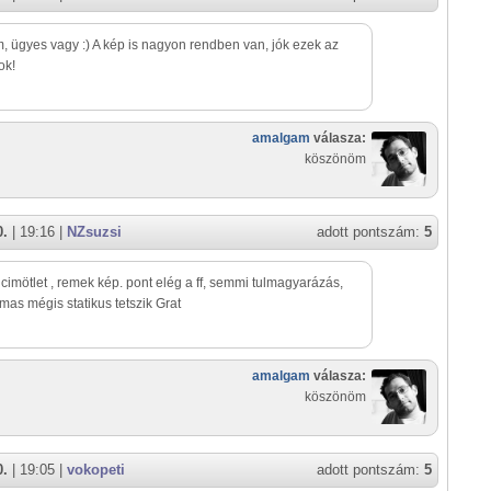
m, ügyes vagy :) A kép is nagyon rendben van, jók ezek az
ok!
amalgam
válasza:
köszönöm
0.
| 19:16 |
NZsuzsi
adott pontszám:
5
 cimötlet , remek kép. pont elég a ff, semmi tulmagyarázás,
as mégis statikus tetszik Grat
amalgam
válasza:
köszönöm
0.
| 19:05 |
vokopeti
adott pontszám:
5