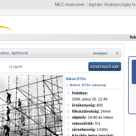
MILC rendszerek
digitális fényképezőgép t
fot
város, építészet
amalgam
5
|
|
egyéb
KÖVETKEZŐ KÉP
Nikon D70s
Nikon D70s adatlap
Feltöltve:
2006. július 20. 12:49
érzékenység:
800
fókusztávolság:
24mm
objektív:
18-80 dx nikkor
rekeszérték:
f14
zársebesség:
1/160s
Készítés helye (ország):