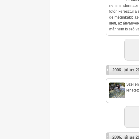
nem mindennapi k
fotón keresztül a
de méginkább azon
illeti, az állván
már nem is szólva
2006. július 2
Szellem
lehetett
2006. július 2