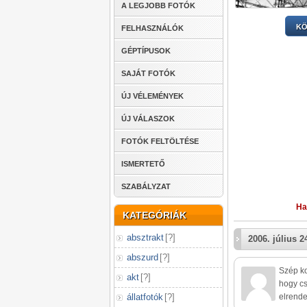
A LEGJOBB FOTÓK
KÖ
FELHASZNÁLÓK
GÉPTÍPUSOK
SAJÁT FOTÓK
ÚJ VÉLEMÉNYEK
ÚJ VÁLASZOK
FOTÓK FELTÖLTÉSE
ISMERTETŐ
SZABÁLYZAT
Ha
KATEGÓRIÁK
absztrakt
[
?
]
2006. július 2
abszurd
[
?
]
Szép ko
akt
[
?
]
hogy cs
állatfotók
[
?
]
elrend