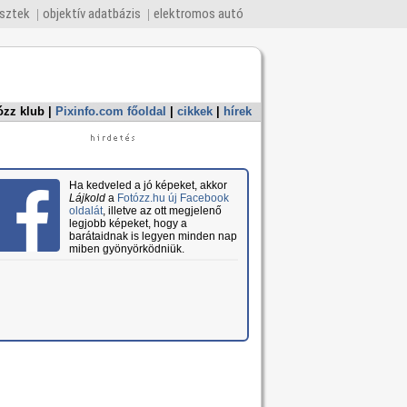
esztek
objektív adatbázis
elektromos autó
ózz klub
|
Pixinfo.com főoldal
|
cikkek
|
hírek
Ha kedveled a jó képeket, akkor
Lájkold
a
Fotózz.hu új Facebook
oldalát
, illetve az ott megjelenő
legjobb képeket, hogy a
barátaidnak is legyen minden nap
miben gyönyörködniük.