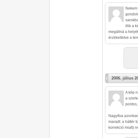
Nekem m
gondolo
sarokba
illik a
megállná a helyét.
érzékeltetve a tere
2006. július 2
A kép n
a szerk
pontos,
Nagyítva azonban 
maradt: a háttér 
korrekció miatt) n