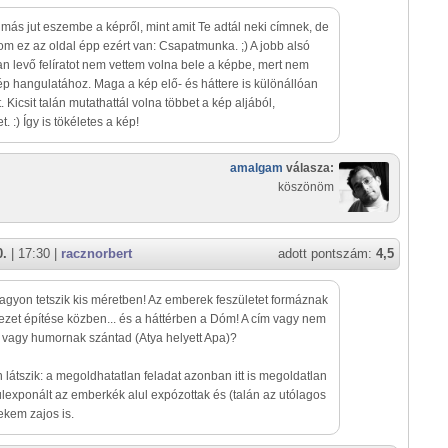
ás jut eszembe a képről, mint amit Te adtál neki címnek, de
m ez az oldal épp ezért van: Csapatmunka. ;) A jobb alsó
n levő felíratot nem vettem volna bele a képbe, mert nem
 kép hangulatához. Maga a kép elő- és háttere is különállóan
 Kicsit talán mutathattál volna többet a kép aljából,
t. :) Így is tökéletes a kép!
amalgam
válasza:
köszönöm
0.
| 17:30 |
racznorbert
adott pontszám:
4,5
agyon tetszik kis méretben! Az emberek feszületet formáznak
ezet építése közben... és a háttérben a Dóm! A cím vagy nem
 vagy humornak szántad (Atya helyett Apa)?
látszik: a megoldhatatlan feladat azonban itt is megoldatlan
túlexponált az emberkék alul expózottak és (talán az utólagos
ekem zajos is.