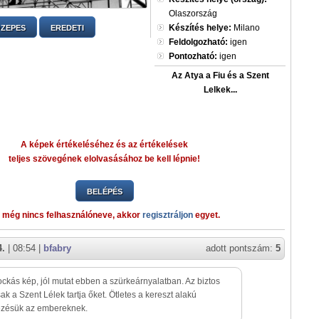
Olaszország
Készítés helye:
Milano
ZEPES
EREDETI
Feldolgozható:
igen
Pontozható:
igen
Az Atya a Fiu és a Szent
Lelkek...
A képek értékeléséhez és az értékelések
teljes szövegének elolvasásához be kell lépnie!
BELÉPÉS
 még nincs felhasználóneve, akkor
regisztráljon
egyet.
4.
| 08:54 |
bfabry
adott pontszám:
5
ckás kép, jól mutat ebben a szürkeárnyalatban. Az biztos
ak a Szent Lélek tartja őket. Ötletes a kereszt alakú
ezésük az embereknek.