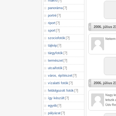
makró
[
?
]
panoráma
[
?
]
portré
[
?
]
riport
[
?
]
2006. július 2
sport
[
?
]
szociofotók
[
?
]
Nekem i
tájkép
[
?
]
tárgyfotók
[
?
]
természet
[
?
]
utcaifotók
[
?
]
város, építészet
[
?
]
vízalatti fotók
[
?
]
2006. július 2
feldolgozott fotók
[
?
]
Nagy kr
így készült
[
?
]
tetszik
Üdv Re
egyéb
[
?
]
pályázat
[
?
]