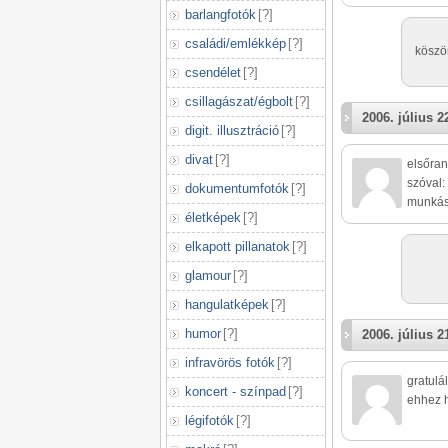
barlangfotók
[
?
]
családi/emlékkép
[
?
]
köszön
csendélet
[
?
]
csillagászat/égbolt
[
?
]
2006. július 2
digit. illusztráció
[
?
]
divat
[
?
]
elsőran
szóval:
dokumentumfotók
[
?
]
munkáso
életképek
[
?
]
elkapott pillanatok
[
?
]
glamour
[
?
]
hangulatképek
[
?
]
humor
[
?
]
2006. július 2
infravörös fotók
[
?
]
gratulá
koncert - színpad
[
?
]
ehhez h
légifotók
[
?
]