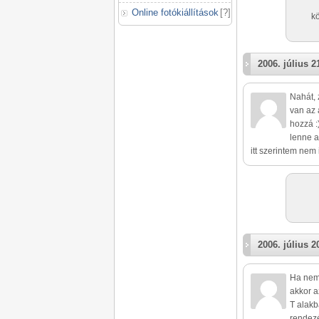
Online fotókiállítások
[
?
]
k
2006. július 2
Nahát, 
van az 
hozzá :
lenne a
itt szerintem nem 
2006. július 2
Ha nem 
akkor 
T alakb
rendezé