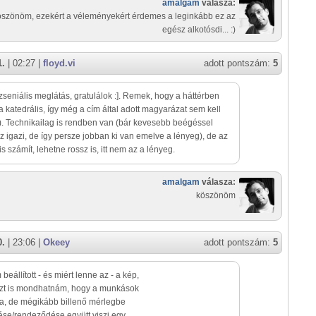
amalgam
válasza:
öszönöm, ezekért a véleményekért érdemes a leginkább ez az
egész alkotósdi... :)
1.
| 02:27 |
floyd.vi
adott pontszám:
5
zseniális meglátás, gratulálok :]. Remek, hogy a háttérben
a katedrális, így még a cím által adott magyarázat sem kell
). Technikailag is rendben van (bár kevesebb beégéssel
z igazi, de így persze jobban ki van emelve a lényeg), de az
is számít, lehetne rossz is, itt nem az a lényeg.
amalgam
válasza:
köszönöm
0.
| 23:06 |
Okeey
adott pontszám:
5
beállított - és miért lenne az - a kép,
azt is mondhatnám, hogy a munkások
a, de mégikább billenő mérlegbe
se/rendeződése együtt viszi egy