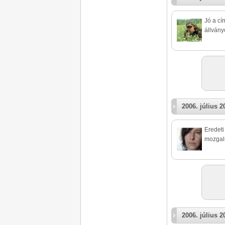
Jó a cí
állvány
2006. július 2
Eredeti
mozgalm
2006. július 2