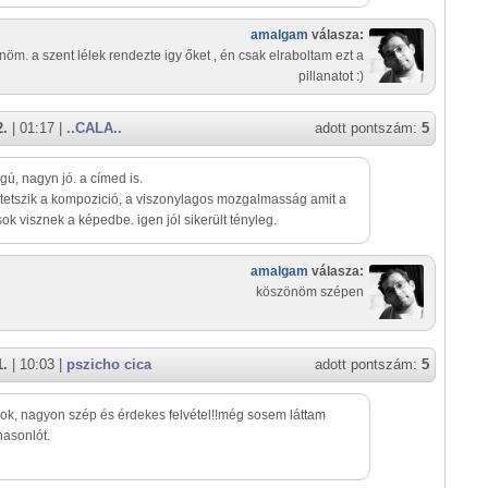
amalgam
válasza:
öm. a szent lélek rendezte igy őket , én csak elraboltam ezt a
pillanatot :)
2.
| 01:17 |
..CALA..
adott pontszám:
5
gú, nagyn jó. a címed is.
 tetszik a kompozició, a viszonylagos mozgalmasság amit a
k visznek a képedbe. igen jól sikerült tényleg.
amalgam
válasza:
köszönöm szépen
1.
| 10:03 |
pszicho cica
adott pontszám:
5
lok, nagyon szép és érdekes felvétel!!még sosem láttam
asonlót.