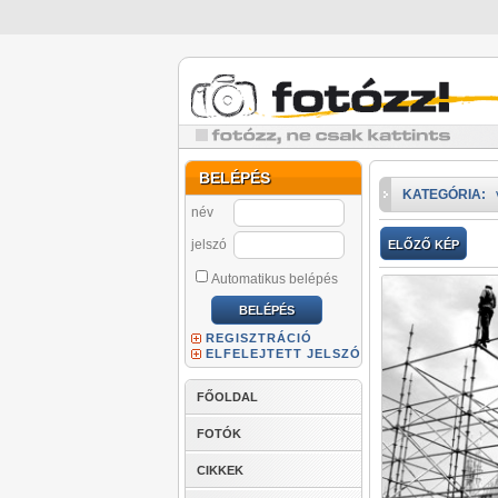
BELÉPÉS
KATEGÓRIA:
név
jelszó
ELŐZŐ KÉP
Automatikus belépés
REGISZTRÁCIÓ
ELFELEJTETT JELSZÓ
FŐOLDAL
FOTÓK
CIKKEK