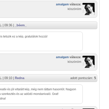
amalgam
válasza:
köszönöm
1.
| 09:36 |
_béem_
s tetszik ez a kép, gratulálok hozzá!
amalgam
válasza:
köszönöm
1.
| 09:10 |
Redna
adott pontszám:
5
eatív és jól eltalált kép, még nem láttam hasonlót. Nagyon
 a szerkeztés és az adódó mondanivaló. Grat!
dna!