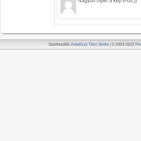
Nagyon hiper a kép 6-os:))
Szerkesztők:
Antalóczy Tibor
,
Birdie
| © 2003-2022
Pix