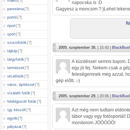
makró
[
?
]
napocska is :D
Gagyesz a moncsim ?:)Lehet lekene
panoráma
[
?
]
portré
[
?
]
f
riport
[
?
]
sport
[
?
]
szociofotók
[
?
]
2005. szeptember 30.
| 15:43 |
BlackBuel
tájkép
[
?
]
tárgyfotók
[
?
]
A küzdéssel semmi bajom. 
egy jó fej. Nekem csak a gé
természet
[
?
]
feleségemnek meg azzal, hog
utcaifotók
[
?
]
gép előtt. :-)
város, építészet
[
?
]
vízalatti fotók
[
?
]
2005. szeptember 29.
| 20:06 |
BlackBuel
feldolgozott fotók
[
?
]
Azt még nem tudtam eldönten
így készült
[
?
]
tábor vagy egy fotósportál! 
egyéb
[
?
]
monitorom JÓÓÓÓÓ!
pályázat
[
?
]