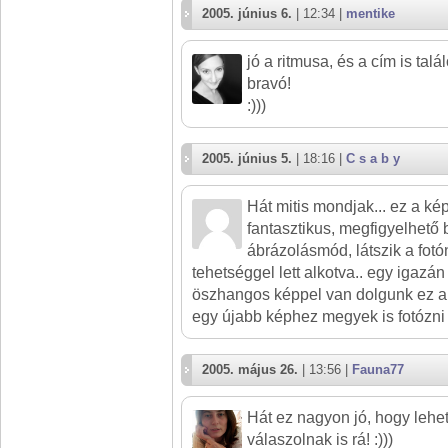
2005. június 6.
| 12:34 |
mentike
jó a ritmusa, és a cím is talál
bravó!
:)))
2005. június 5.
| 18:16 |
C s a b y
Hát mitis mondjak... ez a k
fantasztikus, megfigyelhető
ábrázolásmód, látszik a fotó
tehetséggel lett alkotva.. egy igazán
öszhangos képpel van dolgunk ez a
egy újabb képhez megyek is fotózni 
2005. május 26.
| 13:56 |
Fauna77
Hát ez nagyon jó, hogy lehet
válaszolnak is rá! :)))