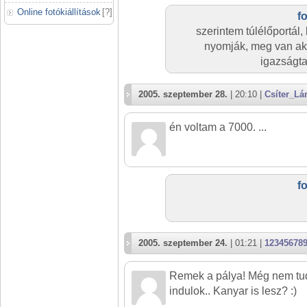
Online fotókiállítások
[
?
]
f
szerintem túlélőportál,
nyomják, meg van aki
igazságtal
2005. szeptember 28.
| 20:10 |
Csíter_L
én voltam a 7000. ...
f
2005. szeptember 24.
| 01:21 |
12345678
Remek a pálya! Még nem tu
indulok.. Kanyar is lesz? :)