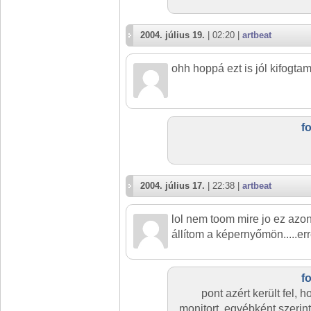
2004. július 19.
| 02:20 |
artbeat
ohh hoppá ezt is jól kifogt
f
2004. július 17.
| 22:38 |
artbeat
lol nem toom mire jo ez azon 
állítom a képernyőmön.....erre
f
pont azért került fel, 
monitort. egyébként szeri