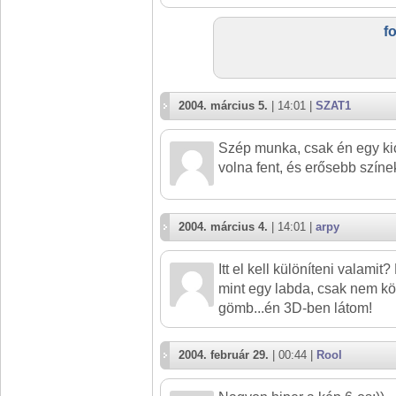
f
2004. március 5.
| 14:01 |
SZAT1
Szép munka, csak én egy k
volna fent, és erősebb szín
2004. március 4.
| 14:01 |
arpy
Itt el kell különíteni valami
mint egy labda, csak nem k
gömb...én 3D-ben látom!
2004. február 29.
| 00:44 |
Rool