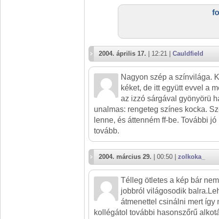
f
2004. április 17.
| 12:21 |
Cauldfield
Nagyon szép a színvilága. 
kéket, de itt együtt evvel a m
az izzó sárgával gyönyörü hat
unalmas: rengeteg színes kocka. Sz
lenne, és áttenném ff-be. További jó
tovább.
2004. március 29.
| 00:50 |
zolkoka_
Télleg ötletes a kép bár ne
jobbról világosodik balra.Le
átmenettel csinálni mert íg
kollégátol további hasonszőrű alkotá