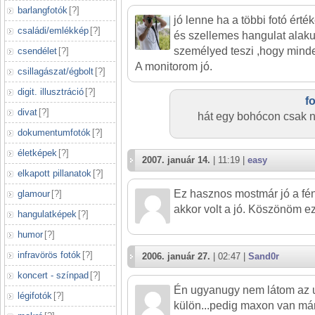
barlangfotók
[
?
]
jó lenne ha a többi fotó érté
családi/emlékkép
[
?
]
és szellemes hangulat alakuln
személyed teszi ,hogy minden
csendélet
[
?
]
A monitorom jó.
csillagászat/égbolt
[
?
]
digit. illusztráció
[
?
]
f
divat
[
?
]
hát egy bohócon csak ne
dokumentumfotók
[
?
]
életképek
[
?
]
2007. január 14.
| 11:19 |
easy
elkapott pillanatok
[
?
]
Ez hasznos mostmár jó a fén
glamour
[
?
]
akkor volt a jó. Köszönöm ez
hangulatképek
[
?
]
humor
[
?
]
infravörös fotók
[
?
]
2006. január 27.
| 02:47 |
Sand0r
koncert - színpad
[
?
]
Én ugyanugy nem látom az ut
légifotók
[
?
]
külön...pedig maxon van má