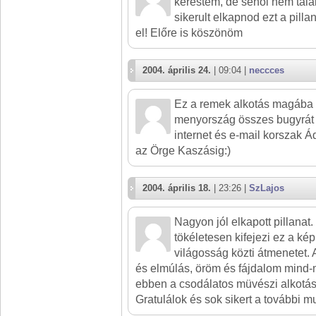
kerestem, de sehol nem talál
sikerult elkapnod ezt a pill
el! Előre is köszönöm
2004. április 24.
| 09:04 |
neccces
Ez a remek alkotás magába s
menyország összes bugyrát 
internet és e-mail korszak
az Örge Kaszásig:)
2004. április 18.
| 23:26 |
SzLajos
Nagyon jól elkapott pillanat
tökéletesen kifejezi ez a kép
világosság közti átmenetet. A
és elmúlás, öröm és fájdalom mind-
ebben a csodálatos müvészi alkotá
Gratulálok és sok sikert a további 