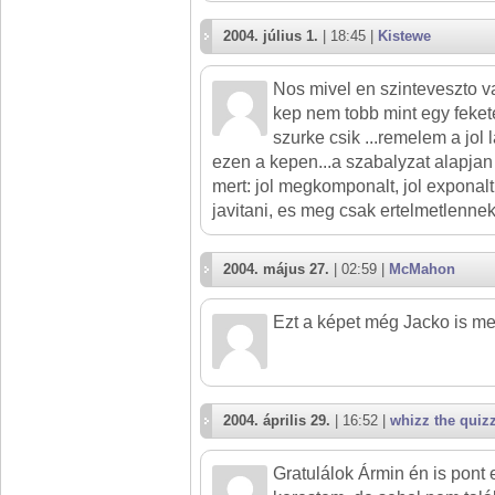
2004. július 1.
| 18:45 |
Kistewe
Nos mivel en szinteveszto 
kep nem tobb mint egy feket
szurke csik ...remelem a jol
ezen a kepen...a szabalyzat alapjan 
mert: jol megkomponalt, jol exponalt 
javitani, es meg csak ertelmetlenn
2004. május 27.
| 02:59 |
McMahon
Ezt a képet még Jacko is me
2004. április 29.
| 16:52 |
whizz the quiz
Gratulálok Ármin én is pont 