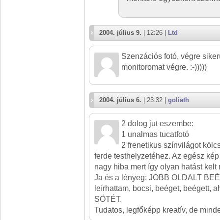
2004. július 9.
| 12:26 |
Ltd
Szenzációs fotó, végre sikerü
monitoromat végre. :-)))))
2004. július 6.
| 23:32 |
goliath
2 dolog jut eszembe:
1 unalmas tucatfotó
2 frenetikus színvilágot köl
ferde testhelyzetéhez. Az egész kép
nagy hiba mert így olyan hatást kelt
Ja és a lényeg: JOBB OLDALT BEÉG
leírhattam, bocsi, beéget, beégett
SÖTÉT.
Tudatos, legfőképp kreatív, de min