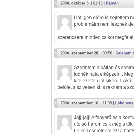
2004. október 3.
| 01:13 |
Rahvin
Hát igen előre is sejtettem 
problémáim nem lesznek de 
szerencsére minden csikot megfelel
2004. szeptember 28.
| 00:58 |
Saleham 
Szerintem hibátlan és semmi
tudnék rajta elképzelni. Meg
kifejezetten jól sikerült. Aká
belőle, s szívesen ki is raknám a szo
2004. szeptember 16.
| 11:08 |
Lökdbene
Jajj-jajj! A fényerő és a ko
utolsó három csík mégis tök f
Le kell cserélnem ezt a hatév