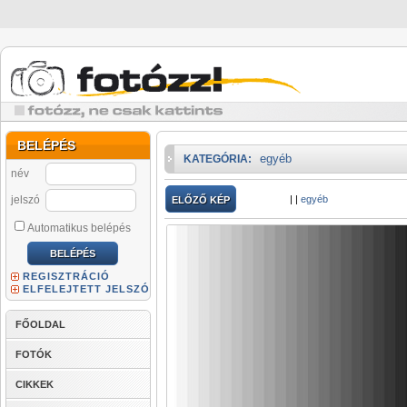
BELÉPÉS
egyéb
KATEGÓRIA:
név
jelszó
|
|
egyéb
ELŐZŐ KÉP
Automatikus belépés
REGISZTRÁCIÓ
ELFELEJTETT JELSZÓ
FŐOLDAL
FOTÓK
CIKKEK