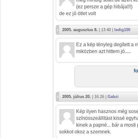
(ez persze a gép hibája!!!)
de ez jó ötlet volt
2005. augusztus 8.
| 13:40 |
ledig100
Ez a kép tényleg degített a m
miközben azt hittem jó.....
f
2005. július 20.
| 16:26 |
Gabzi
Kép ilyen hasznos még sosem
színösszeállítást kissé egy
kinek a papné... bár a mosti 
sokkot okoz a szemnek.