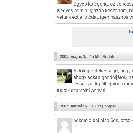
Egyéb kategória, ez se rossz.
Kedves admin, igazán köszönöm, h
velünk ezt a fotódat, igen hasznos v
f
2005. május 1.
| 15:52 |
Rollah
A dolog érdekessége, hogy n
ahogy sokan gondoljátok, h
tessék addig állítgatni a mo
tudtok számolni annyit!
2005. február 6.
| 15:08 |
brepet
nekem a bal also 6os, tetszi