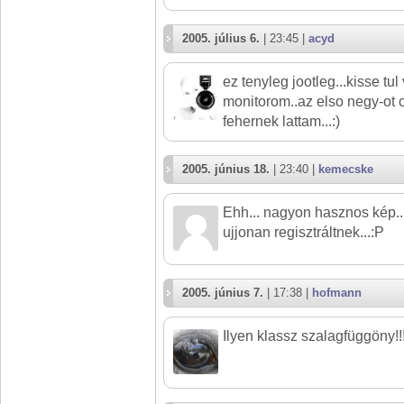
2005. július 6.
| 23:45 |
acyd
ez tenyleg jootleg...kisse tul
monitorom..az elso negy-ot 
fehernek lattam...:)
2005. június 18.
| 23:40 |
kemecske
Ehh... nagyon hasznos kép..
ujjonan regisztráltnek...:P
2005. június 7.
| 17:38 |
hofmann
Ilyen klassz szalagfüggöny!!