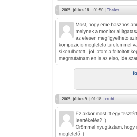
2005. július 18.
| 01:50 |
Thales
Most, hogy eme hasznos abr
melynek a monitor allitgatas
az elesen megfigyelheto szi
kompozicio megfelelo turelemmel va
sikerulhetett - jol latom a feltoltott 
megmutatnam en is az elso, ide szan
f
2005. július 9.
| 01:18 |
zrubi
Ez akkor most itt egy teszté
leértékelés? :)
Örömmel nyugtáztam, hogy a
megfelelő :)