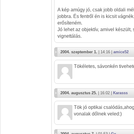
A kép amúgy jó, csak jobb oldali mél
jobbra. És fentről én is kicsit vágnék
erősíteném.
Jó lehet az objektív, amivel készült
vignettálás.
2004. szeptember 1.
| 14:16 |
amice52
Tökéletes, sávonkén tivehet
2004. augusztus 25.
| 16:02 |
Karasss
Tök jó optikai csalódás,ahog
vonalak dőlnek veled:)
2004. augusztus 7.
| 01:53 |
Gx