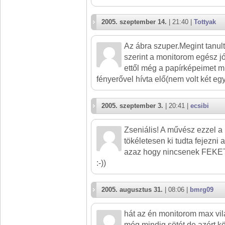
2005. szeptember 14.
| 21:40 |
Tottyak
Az ábra szuper.Megint tanult
szerint a monitorom egész jó
ettől még a papírképeimet m
fényerővel hívta elő(nem volt két eg
2005. szeptember 3.
| 20:41 |
ecsibi
Zseniális! A művész ezzel a
tökéletesen ki tudta fejezni 
azaz hogy nincsenek FEKE
:-))
2005. augusztus 31.
| 08:06 |
bmrg09
hát az én monitorom max vi
még mindig sötét de azért kö