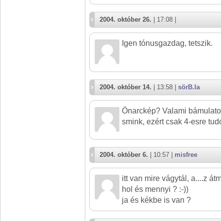
2004. október 26.
| 17:08 |
Igen tónusgazdag, tetszik.
2004. október 14.
| 13:58 |
sörB.la
Önarckép? Valami bámulatos
smink, ezért csak 4-esre tudo
2004. október 6.
| 10:57 |
misfree
itt van mire vágytál, a....z 
hol és mennyi ? :-))
ja és kékbe is van ?