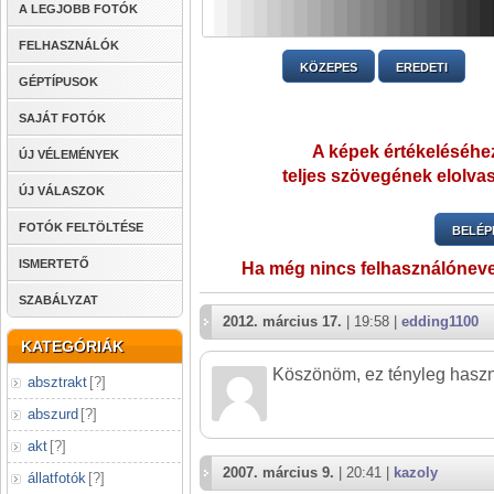
A LEGJOBB FOTÓK
FELHASZNÁLÓK
KÖZEPES
EREDETI
GÉPTÍPUSOK
SAJÁT FOTÓK
A képek értékeléséhez
ÚJ VÉLEMÉNYEK
teljes szövegének elolvas
ÚJ VÁLASZOK
FOTÓK FELTÖLTÉSE
BELÉP
ISMERTETŐ
Ha még nincs felhasználónev
SZABÁLYZAT
2012. március 17.
| 19:58 |
edding1100
KATEGÓRIÁK
Köszönöm, ez tényleg haszn
absztrakt
[
?
]
abszurd
[
?
]
akt
[
?
]
2007. március 9.
| 20:41 |
kazoly
állatfotók
[
?
]