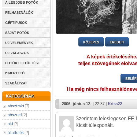
A LEGJOBB FOTÓK
FELHASZNÁLÓK
GÉPTÍPUSOK
SAJÁT FOTÓK
KÖZEPES
EREDETI
ÚJ VÉLEMÉNYEK
ÚJ VÁLASZOK
A képek értékeléséhez
teljes szövegének elolvas
FOTÓK FELTÖLTÉSE
ISMERTETŐ
BELÉP
SZABÁLYZAT
Ha még nincs felhasználónev
KATEGÓRIÁK
2006. június 12.
| 22:37 |
Kriss22
absztrakt
[
?
]
abszurd
[
?
]
Szerintem feleslegesen FF. 
akt
[
?
]
Kicsit túlexponált.
állatfotók
[
?
]