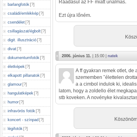
Ráadásul az FF miatt unalmas.
barlangfotók
[
?
]
családi/emlékkép
[
?
]
Ezt újra lőném.
csendélet
[
?
]
csillagászat/égbolt
[
?
]
Köszö
digit. illusztráció
[
?
]
divat
[
?
]
2006. június 11.
| 15:00 |
natek
dokumentumfotók
[
?
]
életképek
[
?
]
A ff gyakran remek otlet, de 
elkapott pillanatok
[
?
]
szememben "élettelen drotta"
a a cimbol indulok ki, ideal
glamour
[
?
]
latom, hogy a zoldello élet megkapa
hangulatképek
[
?
]
stb koveken. A novényke kivalasztas
humor
[
?
]
infravörös fotók
[
?
]
Köszönöm, 
koncert - színpad
[
?
]
légifotók
[
?
]