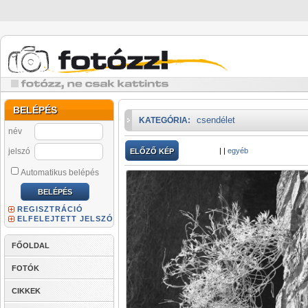
BELÉPÉS
csendélet
KATEGÓRIA:
név
jelszó
|
|
egyéb
ELŐZŐ KÉP
Automatikus belépés
REGISZTRÁCIÓ
ELFELEJTETT JELSZÓ
FŐOLDAL
FOTÓK
CIKKEK