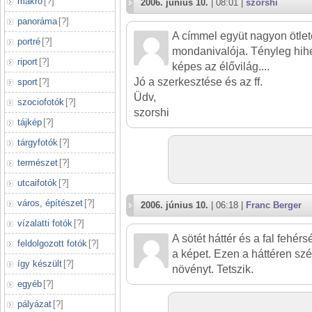
makró
[
?
]
2006. június 10.
| 08:01 |
szorshi
panoráma
[
?
]
A címmel együt nagyon ötlet
portré
[
?
]
mondanivalója. Tényleg hihe
riport
[
?
]
képes az élővilág....
Jó a szerkesztése és az ff.
sport
[
?
]
Üdv,
szociofotók
[
?
]
szorshi
tájkép
[
?
]
tárgyfotók
[
?
]
természet
[
?
]
utcaifotók
[
?
]
város, építészet
[
?
]
2006. június 10.
| 06:18 |
Franc Berger
vízalatti fotók
[
?
]
A sötét háttér és a fal fehér
feldolgozott fotók
[
?
]
a képet. Ezen a háttéren sz
így készült
[
?
]
növényt. Tetszik.
egyéb
[
?
]
pályázat
[
?
]