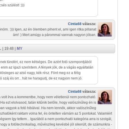
sés szülést! :)))
Cintia68
válasza:
nöm. :))) Igen, az én ölemben pihent el, ami igen ritka pillanat
ám! :) Mert amúgy a párommal vannak nagyon jóban.
.
| 19:48 |
MY
nek tündéri, ez nem kétséges. De azért fotó szempontjából
enm az igazi szerintem. A fények jók, de a vágás egyáltalán
lösleges az alsó nagy, kék rész. Fönt meg ez a félig
ó száj és orr... hát ne haragudj, de ez nagyon nem jó.
Cintia68
válasza:
 volt írva a kommentbe, hogy nem véletlenül nem pontozható.
Ha ezt elolvasod, talán kitűnik belőle, hogy valószínűleg én is
ban vagyok a fotó hibáival. Ha nem lennék, akkor valószínűleg
ozhatóként raktam volna fel, és öntelten várnám az 5 pontokat. Valamiért
égsem így tettem... Igazából a nem pontozható kategória arra is szolgál,
hogy a fotótechnikailag, művészileg kevésbé jól sikerült, de számunkra -