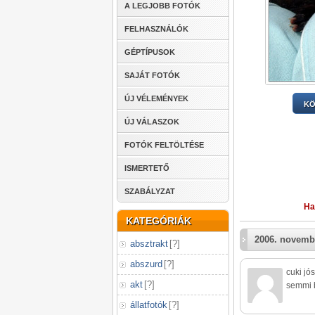
A LEGJOBB FOTÓK
FELHASZNÁLÓK
GÉPTÍPUSOK
SAJÁT FOTÓK
ÚJ VÉLEMÉNYEK
KÖ
ÚJ VÁLASZOK
FOTÓK FELTÖLTÉSE
ISMERTETŐ
SZABÁLYZAT
Ha
KATEGÓRIÁK
2006. novemb
absztrakt
[
?
]
abszurd
[
?
]
cuki jó
akt
[
?
]
semmi b
állatfotók
[
?
]