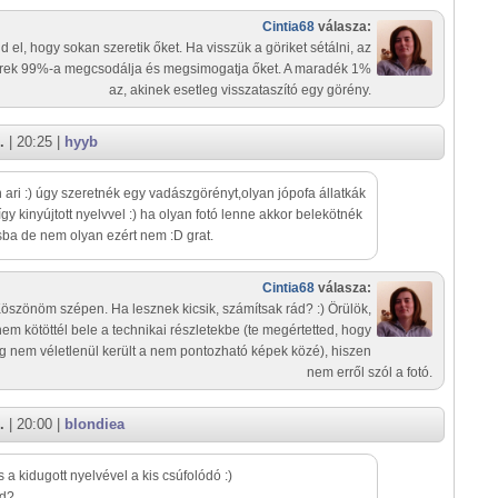
Cintia68
válasza:
d el, hogy sokan szeretik őket. Ha visszük a göriket sétálni, az
ek 99%-a megcsodálja és megsimogatja őket. A maradék 1%
az, akinek esetleg visszataszító egy görény.
.
| 20:25 |
hyyb
ari :) úgy szeretnék egy vadászgörényt,olyan jópofa állatkák
 így kinyújtott nyelvvel :) ha olyan fotó lenne akkor belekötnék
ba de nem olyan ezért nem :D grat.
Cintia68
válasza:
öszönöm szépen. Ha lesznek kicsik, számítsak rád? :) Örülök,
em kötöttél bele a technikai részletekbe (te megértetted, hogy
g nem véletlenül került a nem pontozható képek közé), hiszen
nem erről szól a fotó.
.
| 20:00 |
blondiea
 a kidugott nyelvével a kis csúfolódó :)
od?