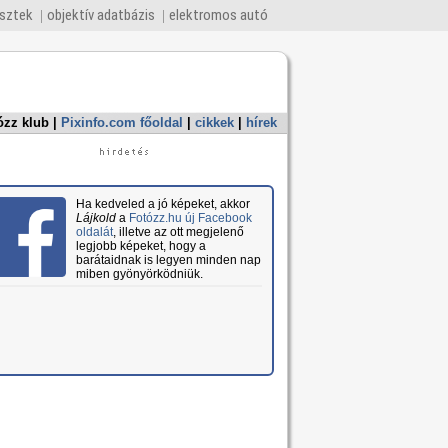
esztek
objektív adatbázis
elektromos autó
ózz klub
|
Pixinfo.com főoldal
|
cikkek
|
hírek
Ha kedveled a jó képeket, akkor
Lájkold
a
Fotózz.hu új Facebook
oldalát
, illetve az ott megjelenő
legjobb képeket, hogy a
barátaidnak is legyen minden nap
miben gyönyörködniük.