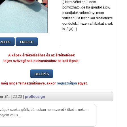
:) Nem véletlenül nem
pontozható, de ha gondoljátok,
mondjatok véleményt (nem
feltétlenül a technikai részletekre
gondolok, hiszen a hibákat a vak
is látja). :)
ZEPES
EREDETI
A képek értékeléséhez és az értékelések
teljes szövegének elolvasásához be kell lépnie!
BELÉPÉS
 még nincs felhasználóneve, akkor
regisztráljon
egyet.
er 24.
| 23:20 |
proffdesign
szágok ezek a görik, bár sokan nem szeretik őket ... nekem
ajom velük ...