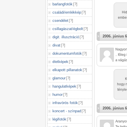
barlangfotók
[
?
]
családi/emlékkép
[
?
]
Hid
ember
csendélet
[
?
]
csillagászat/égbolt
[
?
]
2006. június 6
digit. illusztráció
[
?
]
divat
[
?
]
Nagyon 
dokumentumfotók
[
?
]
.. főleg
a vágás
életképek
[
?
]
elkapott pillanatok
[
?
]
glamour
[
?
]
K
hogy n
hangulatképek
[
?
]
tényle
humor
[
?
]
infravörös fotók
[
?
]
2006. június 6
koncert - színpad
[
?
]
légifotók
[
?
]
Aranyos
Te tart