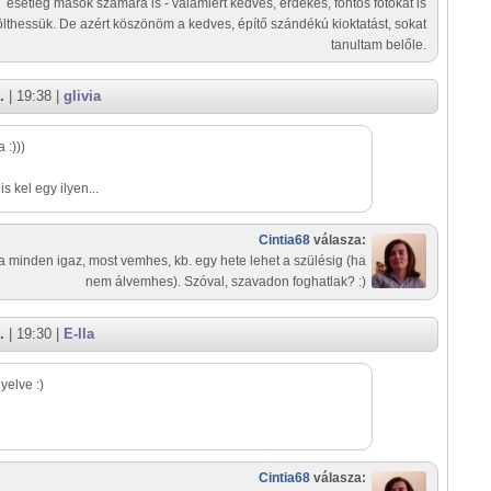
esetleg mások számára is - valamiért kedves, érdekes, fontos fotókat is
tölthessük. De azért köszönöm a kedves, építő szándékú kioktatást, sokat
tanultam belőle.
.
| 19:38 |
glivia
 :)))
s kel egy ilyen...
Cintia68
válasza:
a minden igaz, most vemhes, kb. egy hete lehet a szülésig (ha
nem álvemhes). Szóval, szavadon foghatlak? :)
.
| 19:30 |
E-lla
yelve :)
Cintia68
válasza: