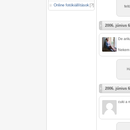
Online fotókiállítások
[
?
]
fel
2006. június 6
De arika
Nekem i
H
2006. június 6
cuki a n