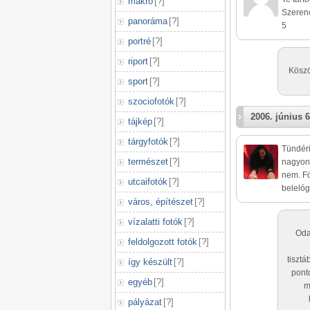
makró
[
?
]
Szerenc
panoráma
[
?
]
5
portré
[
?
]
riport
[
?
]
Köszö
sport
[
?
]
szociofotók
[
?
]
2006. június 6
tájkép
[
?
]
tárgyfotók
[
?
]
Tündéri
természet
[
?
]
nagyon 
nem. Fö
utcaifotók
[
?
]
belelóg
város, építészet
[
?
]
vízalatti fotók
[
?
]
Oda
feldolgozott fotók
[
?
]
tisztá
így készült
[
?
]
pont
egyéb
[
?
]
m
pályázat
[
?
]