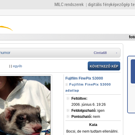
MILC rendszerek
digitális fényképezőgép t
fot
humor
Cintia68
-
|
|
egyéb
KÖVETKEZŐ KÉP
Fujifilm FinePix S3000
Fujifilm FinePix S3000
adatlap
Feltöltve:
2006. június 6. 19:26
Feldolgozható:
igen
Pontozható:
nem
Kata
Bocsi, de nem tudtam ellenállni.