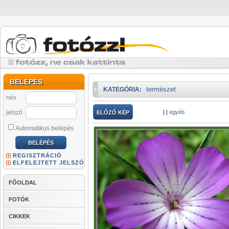
BELÉPÉS
természet
KATEGÓRIA:
név
jelszó
|
|
egyéb
ELŐZŐ KÉP
Automatikus belépés
REGISZTRÁCIÓ
ELFELEJTETT JELSZÓ
FŐOLDAL
FOTÓK
CIKKEK