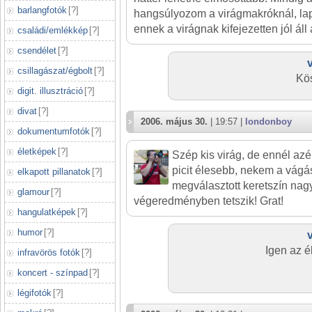
barlangfotók
[
?
]
hangsúlyozom a virágmakróknál, lapo
ennek a virágnak kifejezetten jól áll
családi/emlékkép
[
?
]
csendélet
[
?
]
csillagászat/égbolt
[
?
]
Kö
digit. illusztráció
[
?
]
divat
[
?
]
2006. május 30.
| 19:57 |
londonboy
dokumentumfotók
[
?
]
életképek
[
?
]
Szép kis virág, de ennél azér
picit élesebb, nekem a vágás
elkapott pillanatok
[
?
]
megválasztott keretszín nag
glamour
[
?
]
végeredményben tetszik! Grat!
hangulatképek
[
?
]
humor
[
?
]
Igen az é
infravörös fotók
[
?
]
koncert - színpad
[
?
]
légifotók
[
?
]