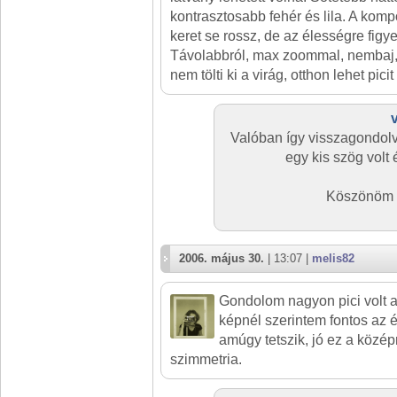
kontrasztosabb fehér és lila. A kompo
keret se rossz, de az élességre figy
Távolabbról, max zoommal, nembaj,
nem tölti ki a virág, otthon lehet pici
Valóban így visszagondolv
egy kis szög volt
Köszönöm t
2006. május 30.
| 13:07 |
melis82
Gondolom nagyon pici volt a 
képnél szerintem fontos az 
amúgy tetszik, jó ez a közép
szimmetria.