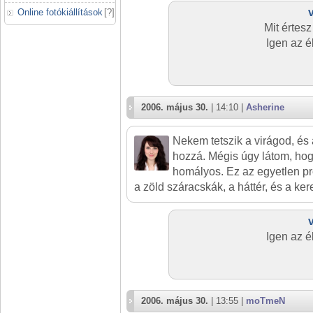
Online fotókiállítások
[
?
]
Mit értesz
Igen az é
2006. május 30.
| 14:10 |
Asherine
Nekem tetszik a virágod, és a
hozzá. Mégis úgy látom, hogy
homályos. Ez az egyetlen p
a zöld száracskák, a háttér, és a keret
Igen az é
2006. május 30.
| 13:55 |
moTmeN