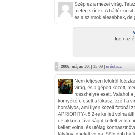
Szép ez a mezei virág. Tetsz
meleg színek. A háttér kicsi
és a szirmok élesebbek, de g
Igen az é
2006. május 30.
| 13:09 |
erőslacc
Nem teljesen felülről fotózta
virág, és a géped között, me
rosszhelyre esett. Valahol a 
környékére esett a fókusz, ezért a v
homályos, ami ilyen közeli fotónál 
APRIORITY-t 8,2-re kellett volna állít
de akkor a távolságot kellett volna 
kellett volna, és utólag kontrasztnöv
látvány lehetett volna. Sötétebb hátt