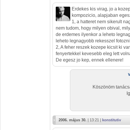
Erdekes kis virag, jo a koze
kompozicio, alapjaban egesz
1, a hatteret nem sikerult n
nem tudom, hogy milyen obival, mily
de erdemes ilyenkor a leheto legnag
leheto legnagyobb rekesszel fotozni.
2, A feher reszek kozepe kicsit ki va
fenyertekkel kevesebb eleg lett voln
De egesz jo kep, ennek ellenere!
Köszönöm tanácsa
I
2006. május 30.
| 13:21 |
konstitutiv