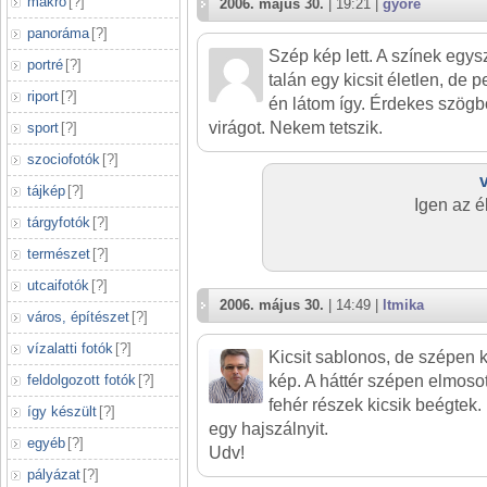
makró
[
?
]
2006. május 30.
| 19:21 |
gyore
panoráma
[
?
]
Szép kép lett. A színek egy
portré
[
?
]
talán egy kicsit életlen, de 
riport
[
?
]
én látom így. Érdekes szögbő
virágot. Nekem tetszik.
sport
[
?
]
szociofotók
[
?
]
tájkép
[
?
]
Igen az é
tárgyfotók
[
?
]
természet
[
?
]
utcaifotók
[
?
]
2006. május 30.
| 14:49 |
ltmika
város, építészet
[
?
]
vízalatti fotók
[
?
]
Kicsit sablonos, de szépen ki
feldolgozott fotók
[
?
]
kép. A háttér szépen elmosot
fehér részek kicsik beégtek.
így készült
[
?
]
egy hajszálnyit.
egyéb
[
?
]
Udv!
pályázat
[
?
]