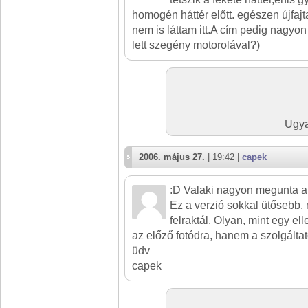
homogén háttér előtt. egészen újfaj
nem is láttam itt.A cím pedig nagyon
lett szegény motorolával?)
Ugya
2006. május 27.
| 19:42 |
capek
:D Valaki nagyon megunta a 
Ez a verzió sokkal ütősebb, 
felraktál. Olyan, mint egy ell
az előző fotódra, hanem a szolgálta
üdv
capek