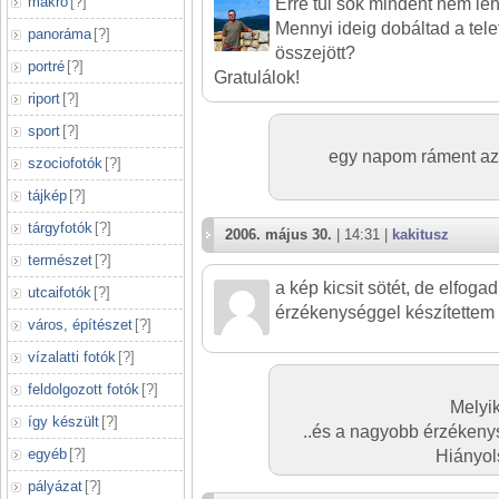
makró
[
?
]
Erre túl sok mindent nem lehe
Mennyi ideig dobáltad a tele
panoráma
[
?
]
összejött?
portré
[
?
]
Gratulálok!
riport
[
?
]
sport
[
?
]
egy napom ráment az 
szociofotók
[
?
]
tájkép
[
?
]
tárgyfotók
[
?
]
2006. május 30.
| 14:31 |
kakitusz
természet
[
?
]
a kép kicsit sötét, de elfog
utcaifotók
[
?
]
érzékenységgel készítettem
város, építészet
[
?
]
vízalatti fotók
[
?
]
feldolgozott fotók
[
?
]
Melyik
így készült
[
?
]
..és a nagyobb érzékenys
egyéb
[
?
]
Hiányol
pályázat
[
?
]