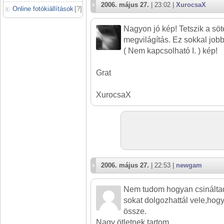
2006. május 27.
| 23:02 |
XurocsaX
Online fotókiállítások
[
?
]
Nagyon jó kép! Tetszik a söt
megvilágítás. Ez sokkal jobb
( Nem kapcsolható I. ) kép!
Grat
XurocsaX
2006. május 27.
| 22:53 |
newgam
Nem tudom hogyan csináltad
sokat dolgozhattál vele,hogy
össze.
Nagy ötletnek tartom.