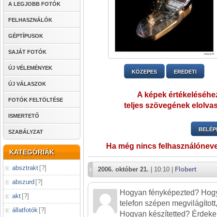
A LEGJOBB FOTÓK
FELHASZNÁLÓK
GÉPTÍPUSOK
SAJÁT FOTÓK
ÚJ VÉLEMÉNYEK
KÖZEPES
EREDETI
ÚJ VÁLASZOK
A képek értékeléséhez
FOTÓK FELTÖLTÉSE
teljes szövegének elolvas
ISMERTETŐ
BELÉP
SZABÁLYZAT
Ha még nincs felhasználónev
KATEGÓRIÁK
absztrakt
[
?
]
2006. október 21.
| 10:10 |
Flobert
abszurd
[
?
]
Hogyan fényképezted? Hogy fe
akt
[
?
]
telefon szépen megvilágított
állatfotók
[
?
]
Hogyan készítetted? Érdeke