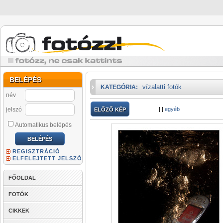
BELÉPÉS
vízalatti fotók
KATEGÓRIA:
név
jelszó
|
|
egyéb
ELŐZŐ KÉP
Automatikus belépés
REGISZTRÁCIÓ
ELFELEJTETT JELSZÓ
FŐOLDAL
FOTÓK
CIKKEK