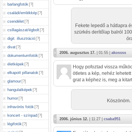
barlangfotók
[
?
]
családi/emlékkép
[
?
]
csendélet
[
?
]
Fekete lepedő a hátlapra é
csillagászat/égbolt
[
?
]
szürkés derítőlap balról 10
ór
digit. illusztráció
[
?
]
divat
[
?
]
2006. augusztus 17.
| 01:55 |
akossss
dokumentumfotók
[
?
]
életképek
[
?
]
Hogy pofoztad vissza műk
elkapott pillanatok
[
?
]
ötletes a kép, nehéz lehetett 
grat a képhez is, meg a kitar
glamour
[
?
]
hangulatképek
[
?
]
humor
[
?
]
Köszönöm. S
infravörös fotók
[
?
]
koncert - színpad
[
?
]
2006. június 12.
| 11:27 |
csaba951
légifotók
[
?
]