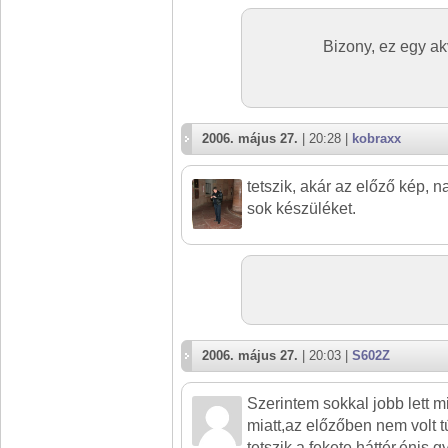
Bizony, ez egy ak
2006. május 27.
| 20:28 |
kobraxx
tetszik, akár az előző kép, 
sok készüléket.
2006. május 27.
| 20:03 |
S602Z
Szerintem sokkal jobb lett m
miatt,az előzőben nem volt 
tetszik a fekete háttér,énis 