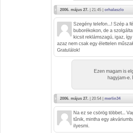
2006. május 27.
| 21:45 |
orhalaszlo
Szegény telefon...! Szép a f
buborékokon, de a szolgálta
kicsit reklámszagú, igaz, így
azaz nem csak egy élettelen műszaki
Gratulálok!
Ezen magam is el
hagyjam-e. 
2006. május 27.
| 20:54 |
merlin34
Na ez se csörög többet... 
tűnik, mintha egy akváriumb
ilyesmi.