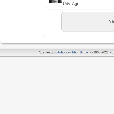
Üdv: Age
A t
Szerkesztők:
Antalóczy Tibor
,
Birdie
| © 2003-2022
Pix