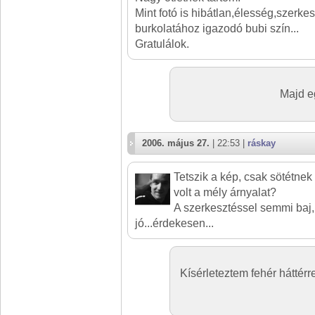
Mint fotó is hibátlan,élesség,szerkesz
burkolatához igazodó bubi szín...
Gratulálok.
Majd eg
2006. május 27.
| 22:53 |
ráskay
Tetszik a kép, csak sötétnek
volt a mély árnyalat?
A szerkesztéssel semmi baj,
jó...érdekesen...
Kísérleteztem fehér háttérr