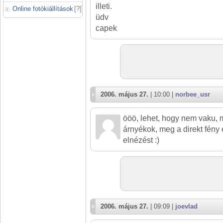
illeti.
Online fotókiállítások
[
?
]
üdv
capek
2006. május 27.
| 10:00 |
norbee_usr
ööö, lehet, hogy nem vaku, 
árnyékok, meg a direkt fény e
elnézést :)
2006. május 27.
| 09:09 |
joevlad