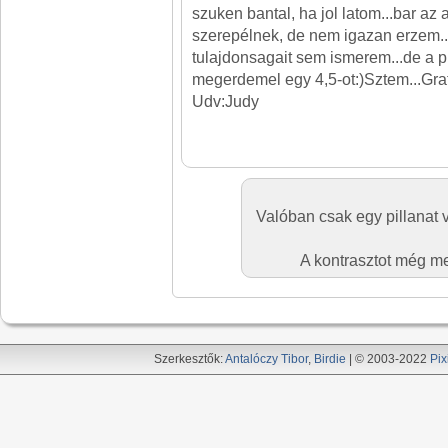
szuken bantal, ha jol latom...bar az
szerepélnek, de nem igazan erzem.
tulajdonsagait sem ismerem...de a pi
megerdemel egy 4,5-ot:)Sztem...Grat
Udv:Judy
Valóban csak egy pillanat v
A kontrasztot még m
Szerkesztők:
Antalóczy Tibor
,
Birdie
| © 2003-2022
Pix