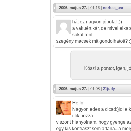
2006. május 27.
| 01:16 |
norbee_usr
hát ez nagyon jópofa! :))
a vakuért kár, de mivel elkap
sokat ront.
szegény macsek mit gondolhatott? :
Köszi a pontot, igen, j
2006. május 27.
| 01:08 |
21judy
Hello!
Nagyon edes a cicad:)jol elka
illik hozza...
viszont hianyolnam, hogy gyenge az
egy kis kontraszt sem artana...a me