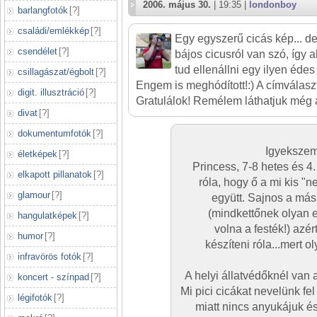
2006. május 30.
| 19:35 |
londonboy
barlangfotók
[
?
]
családi/emlékkép
[
?
]
Egy egyszerű cicás kép... de
csendélet
[
?
]
bájos cicusról van szó, így a
tud ellenállni egy ilyen éde
csillagászat/égbolt
[
?
]
Engem is meghódított!:) A címválaszt
digit. illusztráció
[
?
]
Gratulálok! Remélem láthatjuk még a
divat
[
?
]
dokumentumfotók
[
?
]
Igyekszem 
életképek
[
?
]
Princess, 7-8 hetes és 4.
elkapott pillanatok
[
?
]
róla, hogy ő a mi kis "n
glamour
[
?
]
együtt. Sajnos a más
(mindkettőnek olyan eg
hangulatképek
[
?
]
volna a festék!) azér
humor
[
?
]
készíteni róla...mert o
infravörös fotók
[
?
]
A helyi állatvédőknél van 
koncert - színpad
[
?
]
Mi pici cicákat nevelünk fe
légifotók
[
?
]
miatt nincs anyukájuk é