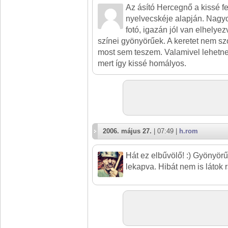
Az ásító Hercegnő a kissé f
nyelvecskéje alapján. Nagy
fotó, igazán jól van elhelye
színei gyönyörűek. A keretet nem sz
most sem teszem. Valamivel lehetn
mert így kissé homályos.
2006. május 27.
| 07:49 |
h.rom
Hát ez elbűvölő! :) Gyönyörű
lekapva. Hibát nem is látok r