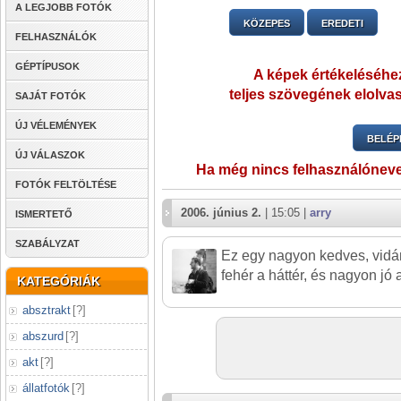
A LEGJOBB FOTÓK
KÖZEPES
EREDETI
FELHASZNÁLÓK
GÉPTÍPUSOK
A képek értékeléséhez
teljes szövegének elolvas
SAJÁT FOTÓK
ÚJ VÉLEMÉNYEK
BELÉP
ÚJ VÁLASZOK
Ha még nincs felhasználónev
FOTÓK FELTÖLTÉSE
2006. június 2.
| 15:05 |
arry
ISMERTETŐ
SZABÁLYZAT
Ez egy nagyon kedves, vidá
fehér a háttér, és nagyon jó 
KATEGÓRIÁK
absztrakt
[
?
]
abszurd
[
?
]
akt
[
?
]
állatfotók
[
?
]