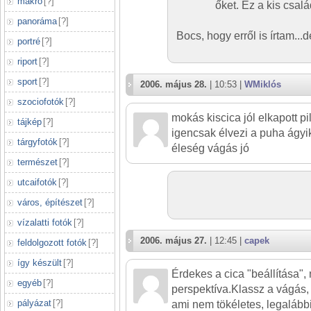
makró
[
?
]
őket. Ez a kis csalá
panoráma
[
?
]
Bocs, hogy erről is írtam...
portré
[
?
]
riport
[
?
]
sport
[
?
]
2006. május 28.
| 10:53 |
WMiklós
szociofotók
[
?
]
mokás kiscica jól elkapott pi
tájkép
[
?
]
igencsak élvezi a puha ágyik
tárgyfotók
[
?
]
éleség vágás jó
természet
[
?
]
utcaifotók
[
?
]
város, építészet
[
?
]
vízalatti fotók
[
?
]
2006. május 27.
| 12:45 |
capek
feldolgozott fotók
[
?
]
így készült
[
?
]
Érdekes a cica "beállítása"
egyéb
[
?
]
perspektíva.Klassz a vágás,
pályázat
[
?
]
ami nem tökéletes, legalábbi