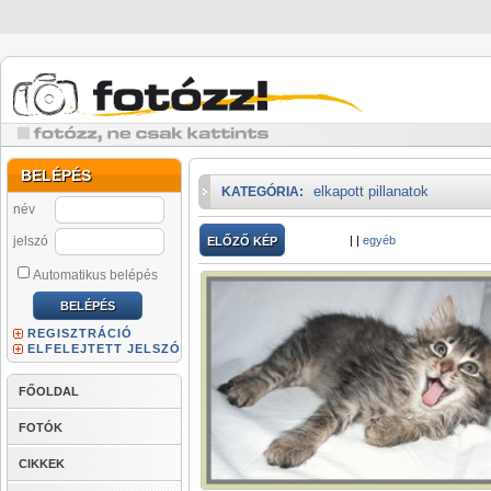
BELÉPÉS
elkapott pillanatok
KATEGÓRIA:
név
jelszó
|
|
egyéb
ELŐZŐ KÉP
Automatikus belépés
REGISZTRÁCIÓ
ELFELEJTETT JELSZÓ
FŐOLDAL
FOTÓK
CIKKEK