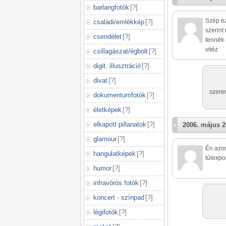
barlangfotók
[
?
]
Szép ez
családi/emlékkép
[
?
]
szerint
csendélet
[
?
]
tennék 
vitéz
csillagászat/égbolt
[
?
]
digit. illusztráció
[
?
]
divat
[
?
]
szere
dokumentumfotók
[
?
]
életképek
[
?
]
elkapott pillanatok
[
?
]
2006. május 2
glamour
[
?
]
Én azon
hangulatképek
[
?
]
túlexpo
humor
[
?
]
infravörös fotók
[
?
]
koncert - színpad
[
?
]
légifotók
[
?
]