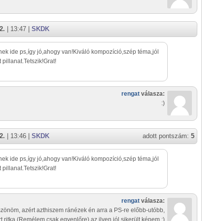
2.
| 13:47 |
SKDK
ek ide ps,így jó,ahogy van!Kiváló kompozíció,szép téma,jól
 pillanat.Tetszik!Grat!
rengat
válasza:
:)
2.
| 13:46 |
SKDK
adott pontszám:
5
ek ide ps,így jó,ahogy van!Kiváló kompozíció,szép téma,jól
 pillanat.Tetszik!Grat!
rengat
válasza:
zönöm, azért azthiszem ránézek én arra a PS-re előbb-utóbb,
t ritka (Remélem csak egyenlőre) az ilyen jól sikerült képem :)