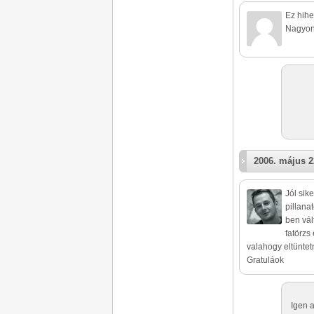
Ez hihe
Nagyon 
2006. május 2
Jól sik
pillana
ben vál
fatörzs
valahogy eltüntet
Gratuláok
Igen a