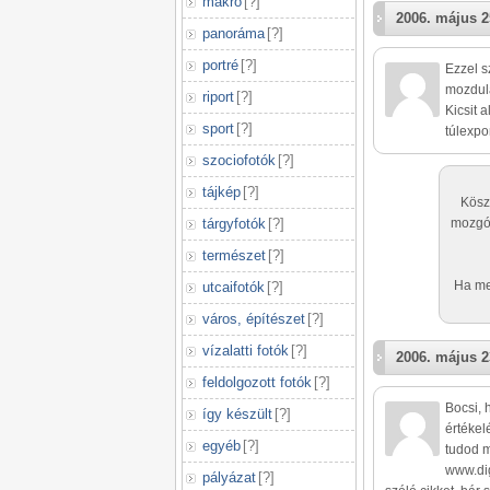
makró
[
?
]
2006. május 2
panoráma
[
?
]
portré
[
?
]
Ezzel s
mozdula
riport
[
?
]
Kicsit 
sport
[
?
]
túlexpo
szociofotók
[
?
]
tájkép
[
?
]
Kösz
tárgyfotók
[
?
]
mozgó 
természet
[
?
]
Ha me
utcaifotók
[
?
]
város, építészet
[
?
]
vízalatti fotók
[
?
]
2006. május 2
feldolgozott fotók
[
?
]
Bocsi, 
így készült
[
?
]
értékel
egyéb
[
?
]
tudod m
www.dig
pályázat
[
?
]