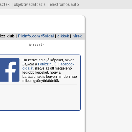
esztek
objektív adatbázis
elektromos autó
ózz klub
|
Pixinfo.com főoldal
|
cikkek
|
hírek
Ha kedveled a jó képeket, akkor
Lájkold
a
Fotózz.hu új Facebook
oldalát
, illetve az ott megjelenő
legjobb képeket, hogy a
barátaidnak is legyen minden nap
miben gyönyörködniük.