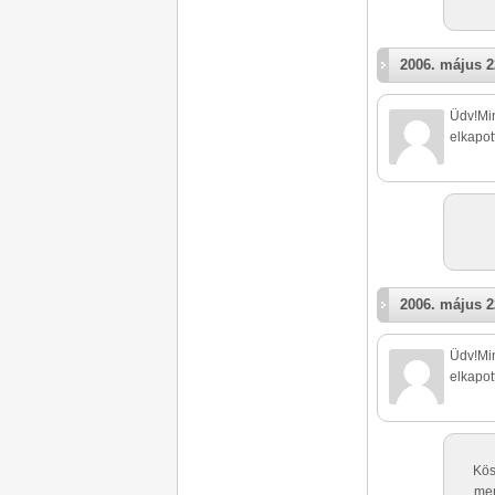
2006. május 2
Üdv!Min
elkapott
2006. május 2
Üdv!Min
elkapott
Kös
mer