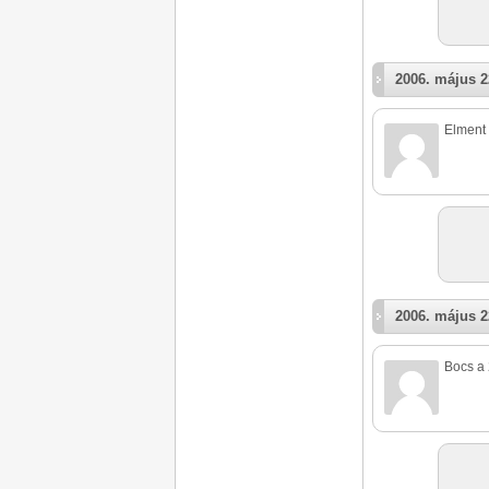
2006. május 2
Elment a
2006. május 2
Bocs a 