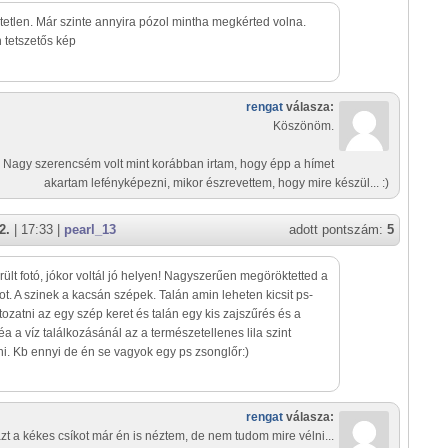
tetlen. Már szinte annyira pózol mintha megkérted volna.
tetszetős kép
rengat
válasza:
Köszönöm.
Nagy szerencsém volt mint korábban irtam, hogy épp a hímet
akartam lefényképezni, mikor észrevettem, hogy mire készül... :)
2.
| 17:33 |
pearl_13
adott pontszám:
5
erült fotó, jókor voltál jó helyen! Nagyszerűen megöröktetted a
tot. A szinek a kacsán szépek. Talán amin leheten kicsit ps-
tozatni az egy szép keret és talán egy kis zajszűrés és a
 éa a víz találkozásánál az a természetellenes lila szint
ni. Kb ennyi de én se vagyok egy ps zsonglőr:)
rengat
válasza:
zt a kékes csíkot már én is néztem, de nem tudom mire vélni...