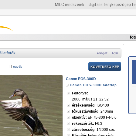
MILC rendszerek
digitális fényképezőgép t
fot
állatfotók
rengat
4,96
|
|
egyéb
KÖVETKEZŐ KÉP
Canon EOS-300D
Canon EOS-300D adatlap
Feltöltve:
2006. május 21. 22:52
érzékenység:
ISO400
fókusztávolság:
240mm
objektív:
EF 75-300 F4-5,6
rekeszérték:
F6.3
zársebesség:
1/2000 sec
Készítés helye (ország):