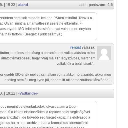
5.
| 19:33 |
aland
adott pontszám:
4,5
zerintem nem sok mindent kellene PSben csinálni. Tetszik a
t. Olyan, mintha a hanyattesést szeretné elkerülni. :-)
alacsonyabb ISO értékkel is csinálhattad volna, mert enyhén
náltnak tartom. (Beégett a jobb szárnya.)
rengat
válasza:
önöm, de nincs lehetőség a paraméterek változtatására mikor
állatot fényképezel, hogy "Várj má +1* légyszívbes, mert nem
voltak jók a beállítások"...
g kisebb ISO érték mellett csináltam volna akkor nő a záridő, akkor meg
esetleg nem áll meg ilyen jól, hanem itt-ott bemozdultnak látszódna...
3.
| 19:22 |
-Vadkinder-
hogy megint belekontárkodok, olvasgattam a többi
ésed :$ a kékes elszíneződést a replace color segítségével
egváltoztatni, de bővebb segítséget kapsz, ha elolvasod a
iretus.hu -n a ps archívumban a kromatikus aberrációról