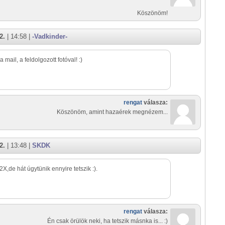
Köszönöm!
2.
| 14:58 |
-Vadkinder-
 mail, a feldolgozott fotóval! :)
rengat
válasza:
Köszönöm, amint hazaérek megnézem...
2.
| 13:48 |
SKDK
2X,de hát úgytünik ennyire tetszik :).
rengat
válasza:
Én csak örülök neki, ha tetszik másnka is... :)