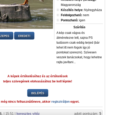
Magyarország
Készítés helye:
Nyíregyháza
Feldolgozható:
nem
Pontozható:
igen
Szárítás
A kép csak vágva és
ZEPES
EREDETI
átméretezve lett, sajna PS
tudásom csak eddig terjed (bár
lehet itt nem fogok így jó
pontokat szerezni). Szívesen
veszek tanácsokat, hogy lehetne
rajta javítani...
A képek értékeléséhez és az értékelések
teljes szövegének elolvasásához be kell lépnie!
BELÉPÉS
 még nincs felhasználóneve, akkor
regisztráljon
egyet.
6.
| 15:51 |
keresztes vitéz
adott pontszám:
5