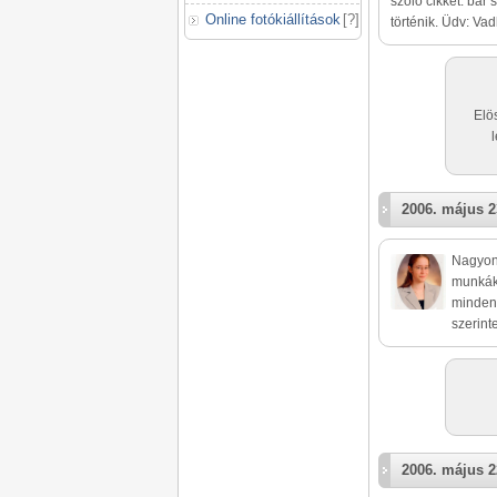
szóló cikket. bár
Online fotókiállítások
[
?
]
történik. Üdv: Va
Elö
2006. május 2
Nagyon 
munkák 
minden 
szerint
2006. május 2