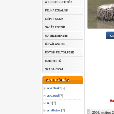
A LEGJOBB FOTÓK
FELHASZNÁLÓK
GÉPTÍPUSOK
SAJÁT FOTÓK
KÖ
ÚJ VÉLEMÉNYEK
ÚJ VÁLASZOK
FOTÓK FELTÖLTÉSE
ISMERTETŐ
SZABÁLYZAT
KATEGÓRIÁK
absztrakt
[
?
]
abszurd
[
?
]
Ha
akt
[
?
]
állatfotók
[
?
]
2006. május 2