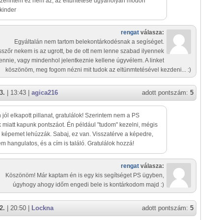
 szerintem ez nem az, az eltűntetése ugyanolyan módon
dkinder
rengat
válasza:
Egyáltalán nem tartom belekontárkodésnak a segíséget.
sszőr nekem is az ugrott, be de ott nem lenne szabad ilyennek
lennie, vagy mindenhol jelentkeznie kellene úgyvélem. A linket
köszönöm, meg fogom nézni mit tudok az eltünmtetésével kezdeni... :)
3.
| 13:43 |
agica216
adott pontszám:
5
jól elkapott pillanat, gratulálok! Szerintem nem a PS
miatt kapunk pontszáot. Én például "tudom" kezelni, mégis
képemet lehúzzák. Sabaj, ez van. Visszatérve a képedre,
em hangulatos, és a cím is találó. Gratulálok hozzá!
rengat
válasza:
Köszönöm! Már kaptam én is egy kis segítséget PS ügyben,
úgyhogy ahogy időm engedi bele is kontárkodom majd :)
2.
| 20:50 |
Lockna
adott pontszám:
5