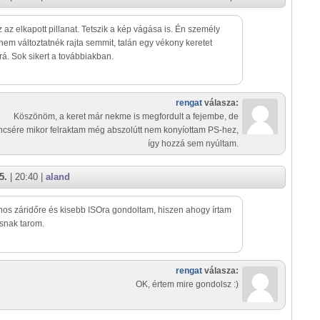
 az elkapott pillanat. Tetszik a kép vágása is. Én személy
 nem változtatnék rajta semmit, talán egy vékony keretet
rá. Sok sikert a továbbiakban.
rengat
válasza:
Köszönöm, a keret már nekme is megfordult a fejembe, de
ncsére mikor felraktam még abszolútt nem konyíottam PS-hez,
így hozzá sem nyúltam.
5.
| 20:40 |
aland
os záridőre és kisebb ISOra gondoltam, hiszen ahogy írtam
snak tarom.
rengat
válasza:
OK, értem mire gondolsz :)