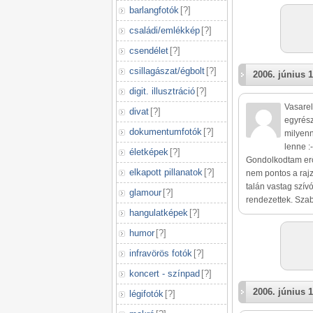
barlangfotók
[
?
]
családi/emlékkép
[
?
]
csendélet
[
?
]
csillagászat/égbolt
[
?
]
2006. június 1
digit. illusztráció
[
?
]
Vasarel
divat
[
?
]
egyrész
dokumentumfotók
[
?
]
milyenn
lenne :-
életképek
[
?
]
Gondolkodtam erő
elkapott pillanatok
[
?
]
nem pontos a raj
talán vastag szív
glamour
[
?
]
rendezettek. Sza
hangulatképek
[
?
]
humor
[
?
]
infravörös fotók
[
?
]
koncert - színpad
[
?
]
2006. június 1
légifotók
[
?
]