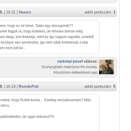
9.
| 16:31 |
Haxorz
adott pontszám:
3
om, hogy ez mi lehet. Talán egy discogömb??
nek fogjuk rá, hogy érdekes, de lehetne benne még
yen tárgy, ami feldobja, mert ez így nagyon egysíkú, emelett
középre van szerkeztve, így nem válik érdekessé a kép.
m nem jött be...
varkonyi jozsef
válasza:
Szunyogháló makrózva+Ps munka.
Köszönöm értékelésed.vajo
9.
| 16:19 |
RománPeti
adott pontszám:
5
ndod, hogy Rubik-kocka.... Esetleg mozaikcsempe? Más
 nincs.
találóskérdés, de ugye elárulod?!!!