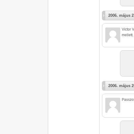
2006. május 2
Victor
mellett.
2006. május 2
Passzol