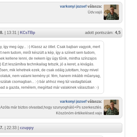
varkonyi jozsef
válasza:
Üdv.vajó
8.
| 13:31 |
KCsTBp
adott pontszám:
4,5
y, így meg úgy... :-) Klassz az ötlet. Csak bajban vagyok, mert
t nem tudom, miről készült a kép, így a színeit sem tudom,
ek kellene lenni, de nekem így úgy tűnik, mintha színzajos
) Ezt leszámítva technikailag tetszik, jó a keret, a kivágás.
sen, mik lehetnek ezek, de csak odáig jutottam, hogy mivel
zolatuk, nem valami kemény pl. fém, hanem inkább műanyag,
ószálak csomagban... :-) bár ahhoz meg túl vastagfalúak
bad a gazda, remélem, megírtad már valakinek válaszban :-)
varkonyi jozsef
válasza:
Azóta már biztos olvastad,hogy szunyogháló+Ps szerkesztés.
Köszönöm értékelésed.vajo
7.
| 22:33 |
czuppy