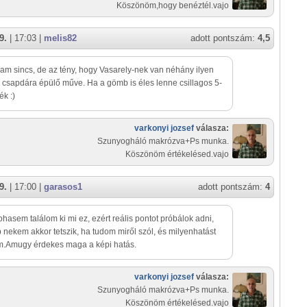
Köszönöm,hogy benéztél.vajo
9.
| 17:03 |
melis82
adott pontszám:
4,5
m sincs, de az tény, hogy Vasarely-nek van néhány ilyen
s csapdára épülő műve. Ha a gömb is éles lenne csillagos 5-
ék :)
varkonyi jozsef
válasza:
Szunyogháló makrózva+Ps munka.
Köszönöm értékelésed.vajo
9.
| 17:00 |
garasos1
adott pontszám:
4
ohasem találom ki mi ez, ezért reális pontot próbálok adni,
 nekem akkor tetszik, ha tudom miről szól, és milyenhatást
m.Amugy érdekes maga a képi hatás.
varkonyi jozsef
válasza:
Szunyogháló makrózva+Ps munka.
Köszönöm értékelésed.vajo