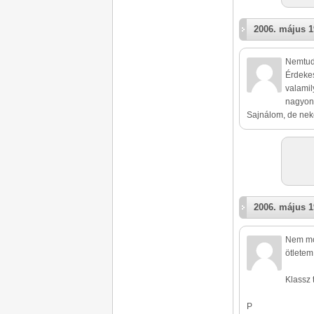
2006. május 1
Nemtud
Érdekes
valamil
nagyon 
Sajnálom, de neke
2006. május 1
Nem mo
ötletem
Klassz 
P