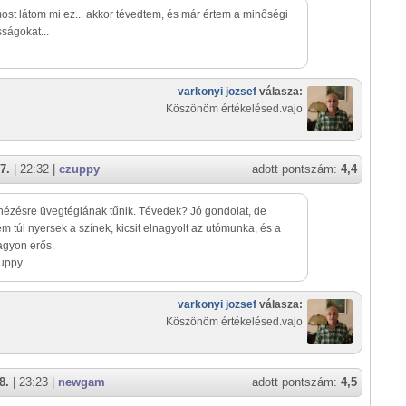
st látom mi ez... akkor tévedtem, és már értem a minőségi
ságokat...
varkonyi jozsef
válasza:
Köszönöm értékelésed.vajo
7.
| 22:32 |
czuppy
adott pontszám:
4,4
nézésre üvegtéglának tűnik. Tévedek? Jó gondolat, de
em túl nyersek a színek, kicsit elnagyolt az utómunka, és a
agyon erős.
zuppy
varkonyi jozsef
válasza:
Köszönöm értékelésed.vajo
8.
| 23:23 |
newgam
adott pontszám:
4,5