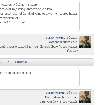
a Vazarelli (Vásárhelyi inkább)
nem jövök rá(esetleg lábrács?)de jó a fotó.
alán a szineket lehúzhattad volna,és akkor nem teszed hozzá
zörnyű"keretet.:)
g -0,5 öt jelentene!
varkonyi jozsef
válasza:
Köszönöm értékelésed.
t már biztos olvastad,Szunyogháló makróba + Ps szerkesztés.
Üdv.vajo
2.
| 15:10 |
Cintia68
m ezt lehetetlen kitalálni. :)
varkonyi jozsef
válasza:
De most már biztos tudod.
Szunyogháló+Ps-szerkesztés.