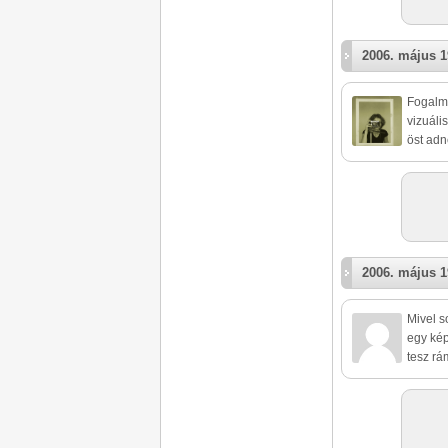
2006. május 1
Fogalma
vizuáli
öst adn
2006. május 1
Mivel s
egy kép
tesz rá