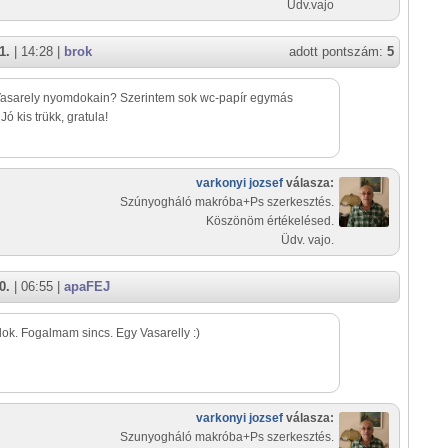
Üdv.vajo
1.
| 14:28 |
brok
adott pontszám:
5
 Vasarely nyomdokain? Szerintem sok wc-papír egymás
 Jó kis trükk, gratula!
varkonyi jozsef
válasza:
Szúnyogháló makróba+Ps szerkesztés.
Köszönöm értékelésed.
Üdv. vajo.
0.
| 06:55 |
apaFEJ
ok. Fogalmam sincs. Egy Vasarelly :)
varkonyi jozsef
válasza:
Szunyogháló makróba+Ps szerkesztés.