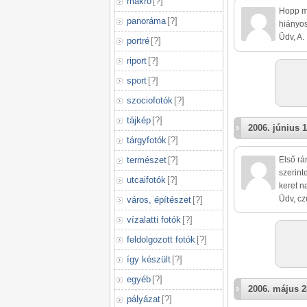
makró
[
?
]
Hopp mo
panoráma
[
?
]
hiányos
Üdv, A.
portré
[
?
]
riport
[
?
]
sport
[
?
]
szociofotók
[
?
]
tájkép
[
?
]
2006. június 1
tárgyfotók
[
?
]
Első rá
természet
[
?
]
szerint
utcaifotók
[
?
]
keret n
Üdv, c
város, építészet
[
?
]
vízalatti fotók
[
?
]
feldolgozott fotók
[
?
]
így készült
[
?
]
egyéb
[
?
]
2006. május 2
pályázat
[
?
]