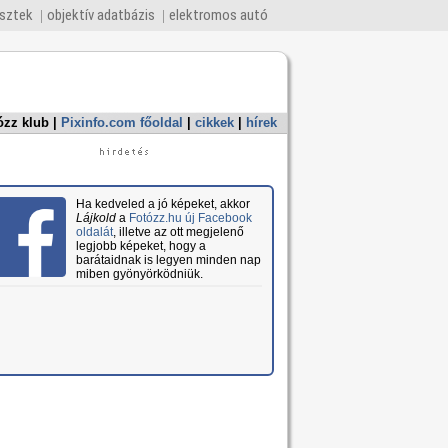
esztek
objektív adatbázis
elektromos autó
ózz klub
|
Pixinfo.com főoldal
|
cikkek
|
hírek
Ha kedveled a jó képeket, akkor
Lájkold
a
Fotózz.hu új Facebook
oldalát
, illetve az ott megjelenő
legjobb képeket, hogy a
barátaidnak is legyen minden nap
miben gyönyörködniük.