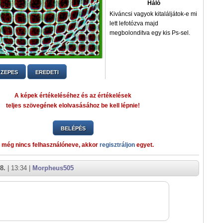
Háló
Kiváncsi vagyok kitaláljátok-e mi
lett lefotózva majd
megbolonditva egy kis Ps-sel.
ZEPES
EREDETI
A képek értékeléséhez és az értékelések
teljes szövegének elolvasásához be kell lépnie!
BELÉPÉS
 még nincs felhasználóneve, akkor
regisztráljon
egyet.
8.
| 13:34 |
Morpheus505