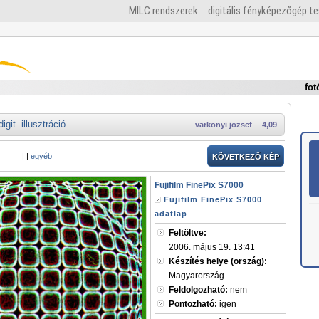
MILC rendszerek
digitális fényképezőgép t
fot
digit. illusztráció
varkonyi jozsef
4,09
|
|
egyéb
KÖVETKEZŐ KÉP
Fujifilm FinePix S7000
Fujifilm FinePix S7000
adatlap
Feltöltve:
2006. május 19. 13:41
Készítés helye (ország):
Magyarország
Feldolgozható:
nem
Pontozható:
igen