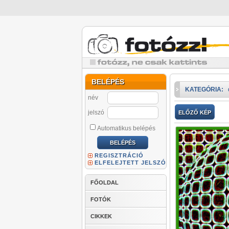
BELÉPÉS
KATEGÓRIA:
név
jelszó
ELŐZŐ KÉP
Automatikus belépés
REGISZTRÁCIÓ
ELFELEJTETT JELSZÓ
FŐOLDAL
FOTÓK
CIKKEK