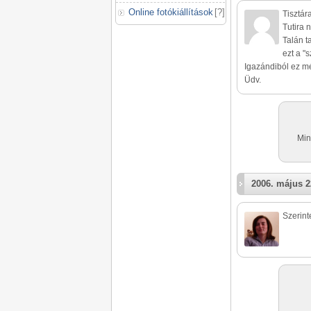
Online fotókiállítások
[
?
]
Tisztár
Tutira 
Talán t
ezt a "s
Igazándiból ez mé
Üdv.
Min
2006. május 2
Szerinte