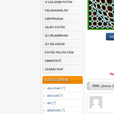
A LEGJOBB FOTÓK
FELHASZNÁLÓK
GÉPTÍPUSOK
SAJÁT FOTÓK
ÚJ VÉLEMÉNYEK
KÖ
ÚJ VÁLASZOK
FOTÓK FELTÖLTÉSE
ISMERTETŐ
SZABÁLYZAT
Ha
KATEGÓRIÁK
2006. június 1
absztrakt
[
?
]
abszurd
[
?
]
..
akt
[
?
]
állatfotók
[
?
]