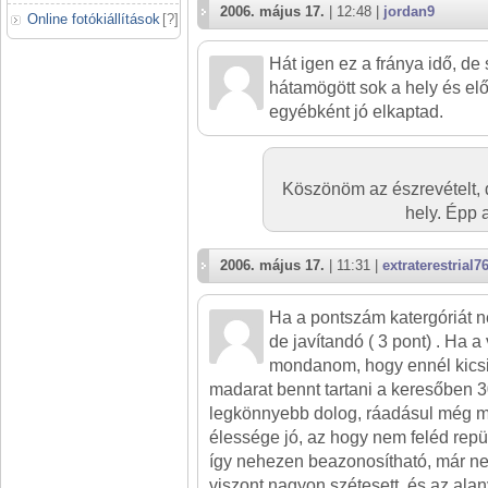
2006. május 17.
| 12:48 |
jordan9
Online fotókiállítások
[
?
]
Hát igen ez a fránya idő, de
hátamögött sok a hely és elő
egyébként jó elkaptad.
Köszönöm az észrevételt, d
hely. Épp a
2006. május 17.
| 11:31 |
extraterestrial7
Ha a pontszám katergóriát né
de javítandó ( 3 pont) . Ha a
mondanom, hogy ennél kicsit
madarat bennt tartani a keresőben 
legkönnyebb dolog, ráadásul még mo
élessége jó, az hogy nem feléd repül
így nehezen beazonosítható, már nem
viszont nagyon szétesett, és az ala