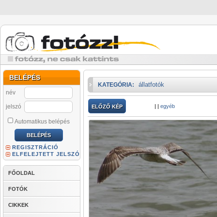
BELÉPÉS
állatfotók
KATEGÓRIA:
név
jelszó
|
|
egyéb
ELŐZŐ KÉP
Automatikus belépés
REGISZTRÁCIÓ
ELFELEJTETT JELSZÓ
FŐOLDAL
FOTÓK
CIKKEK