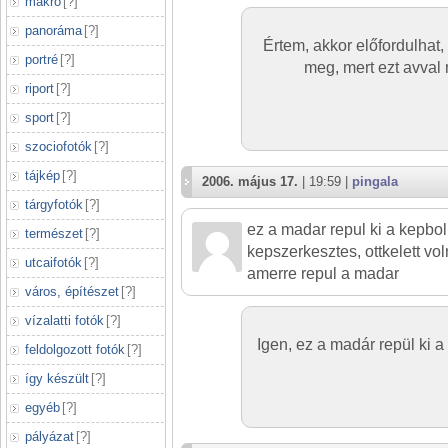
makró
[
?
]
panoráma
[
?
]
Értem, akkor előfordulhat, 
portré
[
?
]
meg, mert ezt avval
riport
[
?
]
sport
[
?
]
szociofotók
[
?
]
tájkép
[
?
]
2006. május 17.
| 19:59 |
pingala
tárgyfotók
[
?
]
ez a madar repul ki a kepbol 
természet
[
?
]
kepszerkesztes, ottkelett vo
utcaifotók
[
?
]
amerre repul a madar
város, építészet
[
?
]
vízalatti fotók
[
?
]
Igen, ez a madár repül ki a
feldolgozott fotók
[
?
]
így készült
[
?
]
egyéb
[
?
]
pályázat
[
?
]