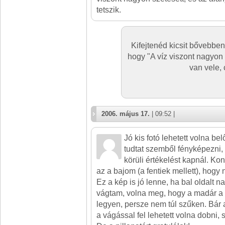
tetszik.
Kifejtenéd kicsit bővebben,
hogy "A víz viszont nagyon
van vele,
2006. május 17.
| 09:52 |
Jó kis fotó lehetett volna b
tudtat szemből fényképezni, 
körüli értékelést kapnál. Ko
az a bajom (a fentiek mellett), hogy
Ez a kép is jó lenne, ha bal oldalt 
vágtam, volna meg, hogy a madár a 
legyen, persze nem túl szűken. Bár 
a vágással fel lehetett volna dobni, 