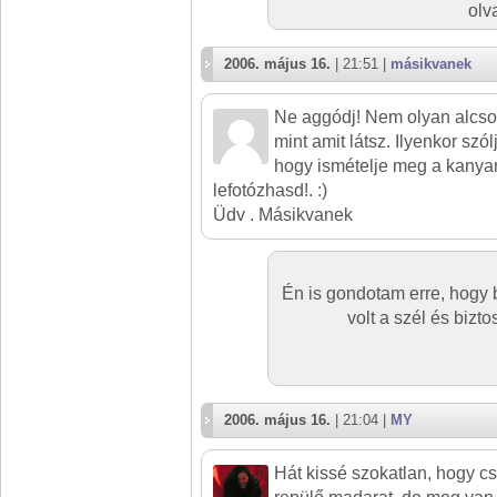
olv
2006. május 16.
| 21:51 |
másikvanek
Ne aggódj! Nem olyan alcson
mint amit látsz. Ilyenkor szó
hogy ismételje meg a kanyar
lefotózhasd!. :)
Üdv . Másikvanek
Én is gondotam erre, hogy 
volt a szél és bizt
2006. május 16.
| 21:04 |
MY
Hát kissé szokatlan, hogy cs