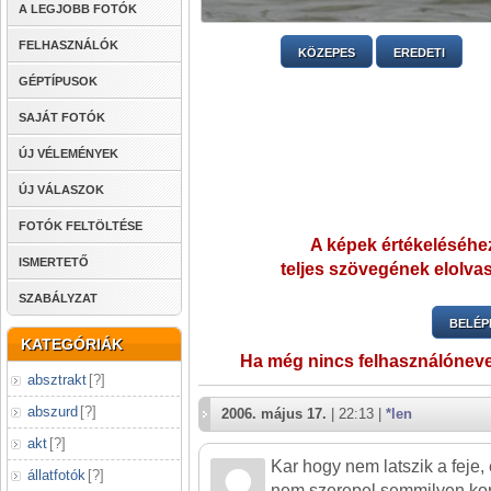
A LEGJOBB FOTÓK
FELHASZNÁLÓK
KÖZEPES
EREDETI
GÉPTÍPUSOK
SAJÁT FOTÓK
ÚJ VÉLEMÉNYEK
ÚJ VÁLASZOK
FOTÓK FELTÖLTÉSE
A képek értékeléséhez
ISMERTETŐ
teljes szövegének elolvas
SZABÁLYZAT
BELÉP
KATEGÓRIÁK
Ha még nincs felhasználónev
absztrakt
[
?
]
abszurd
[
?
]
2006. május 17.
| 22:13 |
*len
akt
[
?
]
Kar hogy nem latszik a feje
állatfotók
[
?
]
nem szerepel semmilyen ko