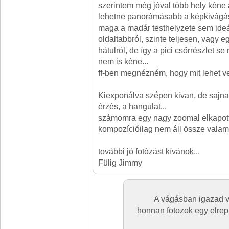
szerintem még jóval több hely kéne
lehetne panorámásabb a képkivágás
maga a madár testhelyzete sem ideá
oldaltabbról, szinte teljesen, vagy e
hátulról, de így a pici csőrrészlet s
nem is kéne...
ff-ben megnézném, hogy mit lehet ve
Kiexponálva szépen kivan, de sajna 
érzés, a hangulat...
számomra egy nagy zoomal elkapott
kompozícióilag nem áll össze valam
további jó fotózást kívánok...
Fülig Jimmy
A vágásban igazad v
honnan fotozok egy elre