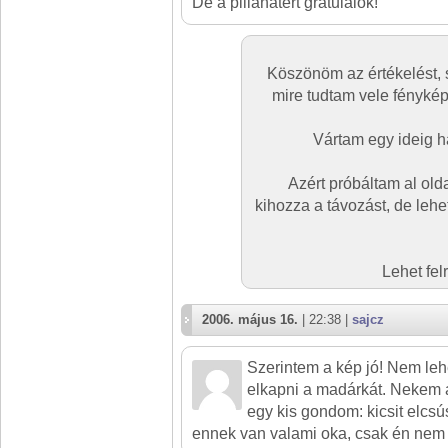
De a pillanatért gratulálok!
Köszönöm az értékelést, 
mire tudtam vele fényképe
Vártam egy ideig há
Azért próbáltam al old
kihozza a távozást, de lehet
Lehet fe
2006. május 16.
| 22:38 |
sajcz
Szerintem a kép jó! Nem leh
elkapni a madárkát. Nekem 
egy kis gondom: kicsit elcsú
ennek van valami oka, csak én nem