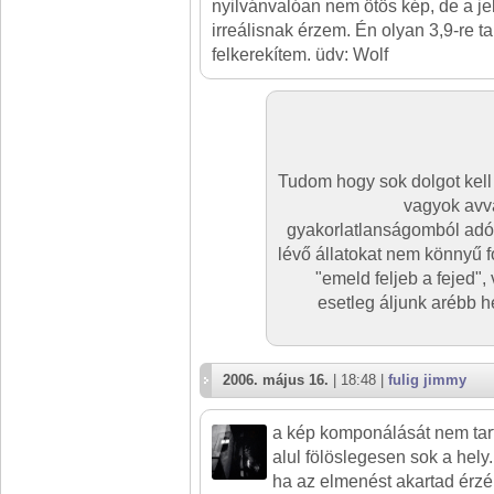
nyilvánvalóan nem ötös kép, de a jel
irreálisnak érzem. Én olyan 3,9-re t
felkerekítem. üdv: Wolf
Tudom hogy sok dolgot kell
vagyok avv
gyakorlatlanságomból adó
lévő állatokat nem könnyű 
"emeld feljeb a fejed", 
esetleg áljunk arébb 
2006. május 16.
| 18:48 |
fulig jimmy
a kép komponálását nem tart
alul fölöslegesen sok a hely..
ha az elmenést akartad érzék