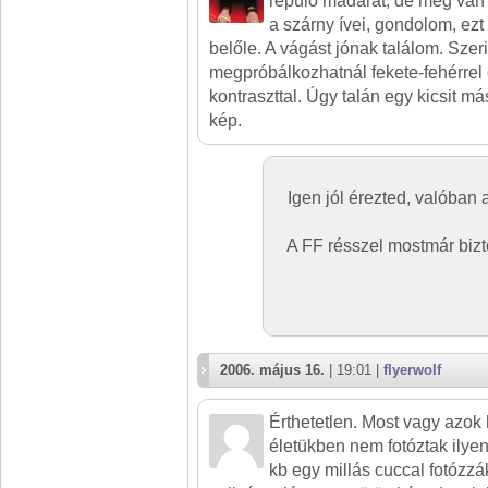
repülő madarat, de meg van
a szárny ívei, gondolom, ez
belőle. A vágást jónak találom. Szer
megpróbálkozhatnál fekete-fehérrel 
kontraszttal. Úgy talán egy kicsit m
kép.
Igen jól érezted, valóban 
A FF résszel mostmár bizt
2006. május 16.
| 19:01 |
flyerwolf
Érthetetlen. Most vagy azok 
életükben nem fotóztak ilyen
kb egy millás cuccal fotózz