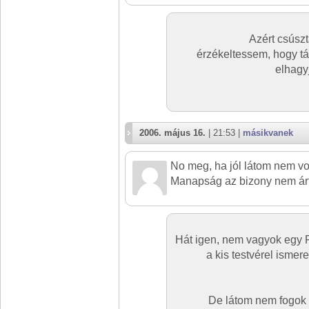
Azért csúszt
érzékeltessem, hogy t
elhagy
2006. május 16.
| 21:53 |
másikvanek
No meg, ha jól látom nem vo
Manapság az bizony nem árt!
Hát igen, nem vagyok egy P
a kis testvérel isme
De látom nem fogok 