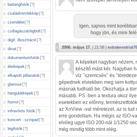
barlangfotók
[
?
]
családi/emlékkép
[
?
]
csendélet
[
?
]
Igen, sajnos mint korébban
csillagászat/égbolt
[
?
]
hogy jön, és mire felél
digit. illusztráció
[
?
]
2006. május 17.
| 21:58 |
extraterestrial7
divat
[
?
]
dokumentumfotók
[
?
]
A képeket nagyban nézem, m
életképek
[
?
]
készítő mást kér. Nagyban h
víz "szemcsés" és "töredezet
elkapott pillanatok
[
?
]
gépednek elviekben meg sem kottya
glamour
[
?
]
másnak tudható be. Okozhatja a tömö
hangulatképek
[
?
]
másabb. PS -ben a textura okoz ilye
humor
[
?
]
esetekben ez előnny, természetfotó
az XnView -val méretezel, az is tud
infravörös fotók
[
?
]
erre gondoltam. Ha mégis az ISO-va
koncert - színpad
[
?
]
elvileg ugye ISO 200-nál 1/1250 sec 
légifotók
[
?
]
még mindíg több mint elég.