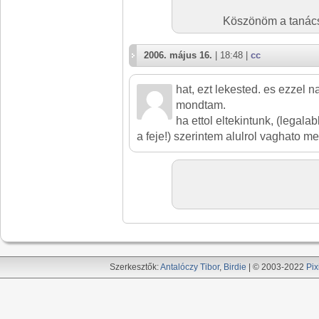
Köszönöm a tanácso
2006. május 16.
| 18:48 |
cc
hat, ezt lekested. es ezzel n
mondtam.
ha ettol eltekintunk, (legalab
a feje!) szerintem alulrol vaghato me
Szerkesztők:
Antalóczy Tibor
,
Birdie
| © 2003-2022
Pix