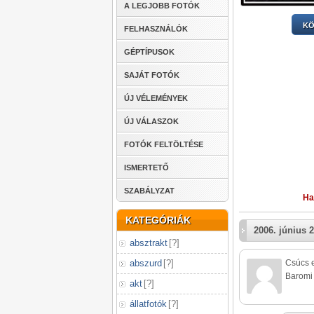
A LEGJOBB FOTÓK
KÖ
FELHASZNÁLÓK
GÉPTÍPUSOK
SAJÁT FOTÓK
ÚJ VÉLEMÉNYEK
ÚJ VÁLASZOK
FOTÓK FELTÖLTÉSE
ISMERTETŐ
SZABÁLYZAT
Ha
KATEGÓRIÁK
2006. június 2
absztrakt
[
?
]
abszurd
[
?
]
Csúcs e
Baromi 
akt
[
?
]
állatfotók
[
?
]