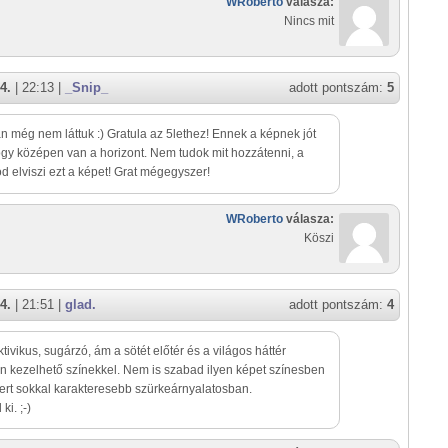
WRoberto
válasza:
Nincs mit
4.
| 22:13 |
_Snip_
adott pontszám:
5
 még nem láttuk :) Gratula az 5lethez! Ennek a képnek jót
ogy középen van a horizont. Nem tudok mit hozzátenni, a
d elviszi ezt a képet! Grat mégegyszer!
WRoberto
válasza:
Köszi
4.
| 21:51 |
glad.
adott pontszám:
4
tivikus, sugárzó, ám a sötét előtér és a világos háttér
 kezelhető színekkel. Nem is szabad ilyen képet színesben
ert sokkal karakteresebb szürkeárnyalatosban.
ki. ;-)