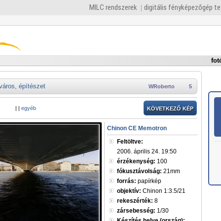
MILC rendszerek
digitális fényképezőgép t
fot
város, építészet
WRoberto
5
|
|
egyéb
KÖVETKEZŐ KÉP
Chinon CE Memotron
Feltöltve:
2006. április 24. 19:50
érzékenység:
100
fókusztávolság:
21mm
forrás:
papírkép
objektív:
Chinon 1:3.5/21
rekeszérték:
8
zársebesség:
1/30
Készítés helye (ország):