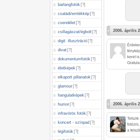
barlangfotók
[
?
]
családi/emlékkép
[
?
]
csendélet
[
?
]
2006. április 2
csillagászat/égbolt
[
?
]
digit. illusztráció
[
?
]
Érdekes
divat
[
?
]
fénykép
keret is
dokumentumfotók
[
?
]
Gratula
életképek
[
?
]
elkapott pillanatok
[
?
]
glamour
[
?
]
hangulatképek
[
?
]
2006. április 2
humor
[
?
]
infravörös fotók
[
?
]
Tetszik
koncert - színpad
[
?
]
fotózni
a felsz
légifotók
[
?
]