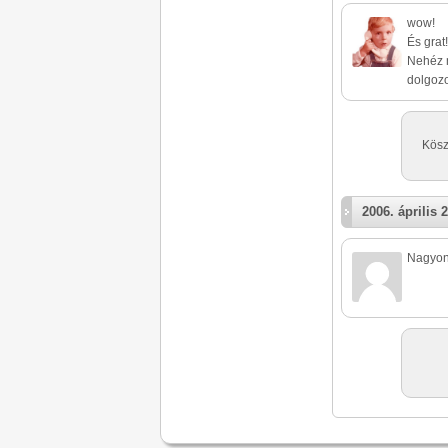
wow!
És grat!
Nehéz m
dolgozo
Kösz
2006. április 2
Nagyon 