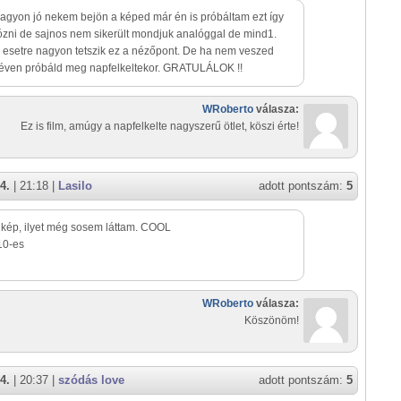
nagyon jó nekem bejön a képed már én is próbáltam ezt így
zni de sajnos nem sikerült mondjuk analóggal de mind1.
esetre nagyon tetszik ez a nézőpont. De ha nem veszed
néven próbáld meg napfelkeltekor. GRATULÁLOK !!
WRoberto
válasza:
Ez is film, amúgy a napfelkelte nagyszerű ötlet, köszi érte!
4.
| 21:18 |
Lasilo
adott pontszám:
5
kép, ilyet még sosem láttam. COOL
10-es
WRoberto
válasza:
Köszönöm!
4.
| 20:37 |
szódás love
adott pontszám:
5