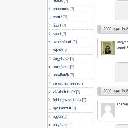
makró
[
?
]
panoráma
[
?
]
portré
[
?
]
riport
[
?
]
2006. április 2
sport
[
?
]
szociofotók
[
?
]
Naqyon 
képet. 
tájkép
[
?
]
tárgyfotók
[
?
]
természet
[
?
]
utcaifotók
[
?
]
város, építészet
[
?
]
2006. április 2
vízalatti fotók
[
?
]
feldolgozott fotók
[
?
]
Köszönö
így készült
[
?
]
egyéb
[
?
]
pályázat
[
?
]