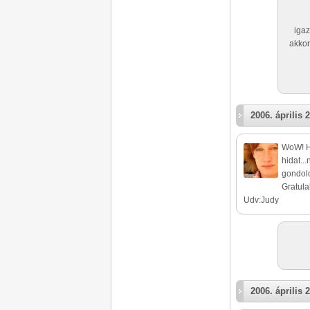
igaz
akkor
2006. április 2
WoW! Ha
hidat..
gondolo
Gratula
Udv:Judy
2006. április 2