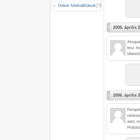
Online fotókiállítások
[
?
]
2006. április 2
Ahogyan
tesz, h
látásmó
2006. április 2
Perspek
nehezen
adni, m
Próbáld 