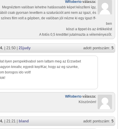
WRoberto
válasza:
Megnéztem valóban lehetne hatásosabb képet készíteni így,
ából csak gyorsan levettem a szaturációt ami nem az igazi, és
 színes film volt a gépben, de valóban jól nézne ki egy igazi ff-
ben
köszi a tippet és az értékelést
A fotós 0,5 kredittel jutalmazta a véleményezőt.
4.
| 21:50 |
21judy
adott pontszám:
5
t ilyen perspektivabol sem lattam meg az Erzsebet
.nagyon kreativ, egyedi kep!Kar, hogy az eg szurrke,
m borogos ido volt!
lok!
WRoberto
válasza:
Köszönöm!
4.
| 21:21 |
bland
adott pontszám:
5