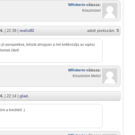
WRoberto
válasza:
Köszönöm!
4.
| 22:39 |
melis82
adott pontszám:
5
jó perspektiva, tetszik ahogyan a hid kettéosztja az egész
Remek ötlet!
WRoberto
válasza:
Köszönöm Melis!
4.
| 22:14 |
glad.
m a kreditet! :)