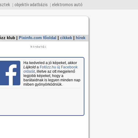
esztek
objektív adatbázis
elektromos autó
ózz klub
|
Pixinfo.com főoldal
|
cikkek
|
hírek
Ha kedveled a jó képeket, akkor
Lájkold
a
Fotózz.hu új Facebook
oldalát
, illetve az ott megjelenő
legjobb képeket, hogy a
barátaidnak is legyen minden nap
miben gyönyörködniük.