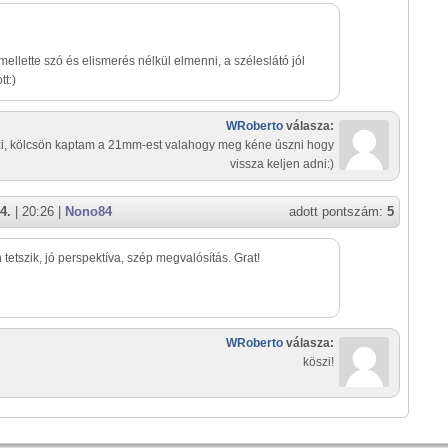
ellette szó és elismerés nélkül elmenni, a széleslátó jól
tt:)
WRoberto
válasza:
i, kölcsön kaptam a 21mm-est valahogy meg kéne úszni hogy
vissza keljen adni:)
4.
| 20:26 |
Nono84
adott pontszám:
5
tetszik, jó perspektíva, szép megvalósítás. Grat!
WRoberto
válasza:
köszi!