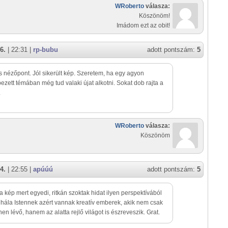
WRoberto
válasza:
Köszönöm!
Imádom ezt az obit!
6.
| 22:31 |
rp-bubu
adott pontszám:
5
 nézőpont. Jól sikerült kép. Szeretem, ha egy agyon
ezett témában még tud valaki újat alkotni. Sokat dob rajta a
.
WRoberto
válasza:
Köszönöm
4.
| 22:55 |
apúúú
adott pontszám:
5
 a kép mert egyedi, ritkán szoktak hidat ilyen perspektívából
, hála Istennek azért vannak kreatív emberek, akik nem csak
ínen lévő, hanem az alatta rejlő világot is észreveszik. Grat.