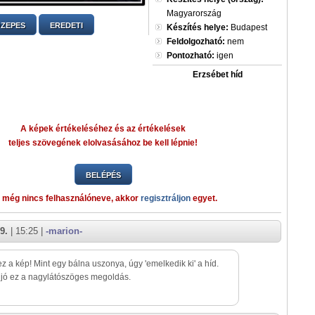
Magyarország
ZEPES
EREDETI
Készítés helye:
Budapest
Feldolgozható:
nem
Pontozható:
igen
Erzsébet híd
A képek értékeléséhez és az értékelések
teljes szövegének elolvasásához be kell lépnie!
BELÉPÉS
 még nincs felhasználóneve, akkor
regisztráljon
egyet.
9.
| 15:25 |
-marion-
z a kép! Mint egy bálna uszonya, úgy 'emelkedik ki' a híd.
jó ez a nagylátószöges megoldás.