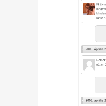
Király 
megfotó
Minden 
rossz 
2006. április 2
Remek 
nálam 
2006. április 2