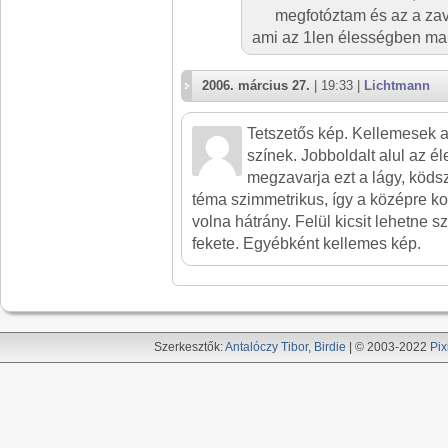
megfotóztam és az a zav
ami az 1len élességben mar
2006. március 27.
| 19:33 |
Lichtmann
Tetszetős kép. Kellemesek a
színek. Jobboldalt alul az é
megzavarja ezt a lágy, ködsz
téma szimmetrikus, így a középre k
volna hátrány. Felül kicsit lehetne sz
fekete. Egyébként kellemes kép.
Szerkesztők:
Antalóczy Tibor
,
Birdie
| © 2003-2022
Pix