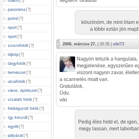
segíteni. Gratula!
makró
[
?
]
panoráma
[
?
]
portré
[
?
]
köszönöm, de mint írtam ez
riport
[
?
]
a többi eztán jön maj
sport
[
?
]
2006. március 27.
| 20:35 |
viki73
szociofotók
[
?
]
tájkép
[
?
]
Nagyon tetszik a hangulata, 
tárgyfotók
[
?
]
megjelenése, egyszerűen eg
viszont nagyon zavar, életl
természet
[
?
]
a scannelés miatt van.
utcaifotók
[
?
]
Gratulálok,
város, építészet
[
?
]
Üdv,
vízalatti fotók
[
?
]
viki
feldolgozott fotók
[
?
]
így készült
[
?
]
Pedig éles hidd el, de igen
egyéb
[
?
]
megy lassan, mert laborban
pályázat
[
?
]