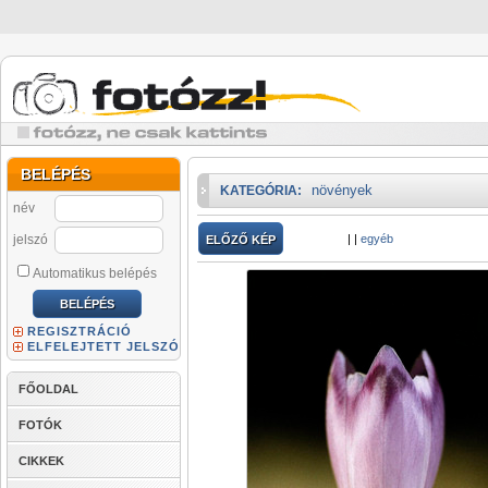
BELÉPÉS
növények
KATEGÓRIA:
név
jelszó
|
|
egyéb
ELŐZŐ KÉP
Automatikus belépés
REGISZTRÁCIÓ
ELFELEJTETT JELSZÓ
FŐOLDAL
FOTÓK
CIKKEK