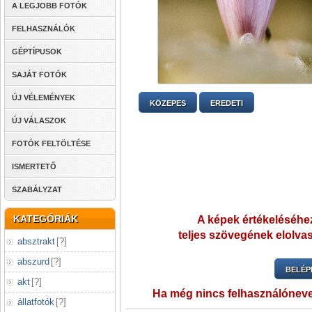
A LEGJOBB FOTÓK
FELHASZNÁLÓK
GÉPTÍPUSOK
SAJÁT FOTÓK
ÚJ VÉLEMÉNYEK
KÖZEPES
EREDETI
ÚJ VÁLASZOK
FOTÓK FELTÖLTÉSE
ISMERTETŐ
SZABÁLYZAT
KATEGÓRIÁK
A képek értékeléséhez
teljes szövegének elolvas
absztrakt
[
?
]
abszurd
[
?
]
BELÉP
akt
[
?
]
Ha még nincs felhasználónev
állatfotók
[
?
]