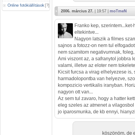
Online fotókiállítások
[
?
]
2006. március 27.
| 19:57 |
moTmeN
Franko kep, szerintem...ket-
eltekintve...
Nagyon latszik a filmes sza
sajnos a fotozz-on nem tul elfogado
nem szamitom negativumnak, foleg, m
Ami viszont az, a safranytol jobbra 
valami, illetve az eloter nem tokelet
Kicsit furcsa a virag elhelyezese is
harmadolopontba van helyezve, szov
kompozicio vertikalis iranyban. Hori
nagyon ott van...
Az sem tul zavaro, hogy a hatter kett
eleg szeles az atmenet a vilagosbol 
jo iparosmunka, de kb ennyi, hianyzi
köszönöm, de e