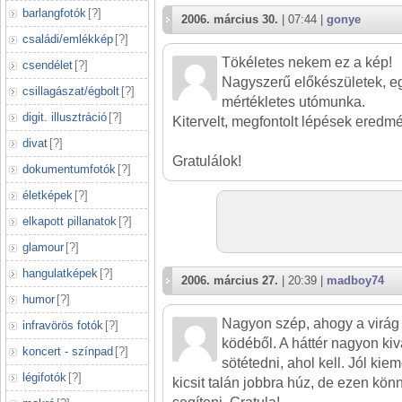
barlangfotók
[
?
]
2006. március 30.
| 07:44 |
gonye
családi/emlékkép
[
?
]
Tökéletes nekem ez a kép!
csendélet
[
?
]
Nagyszerű előkészületek, eg
csillagászat/égbolt
[
?
]
mértékletes utómunka.
digit. illusztráció
[
?
]
Kitervelt, megfontolt lépések eredm
divat
[
?
]
Gratulálok!
dokumentumfotók
[
?
]
életképek
[
?
]
elkapott pillanatok
[
?
]
glamour
[
?
]
hangulatképek
[
?
]
2006. március 27.
| 20:39 |
madboy74
humor
[
?
]
Nagyon szép, ahogy a virág
infravörös fotók
[
?
]
ködéből. A háttér nagyon kivá
koncert - színpad
[
?
]
sötétedni, ahol kell. Jól kie
légifotók
[
?
]
kicsit talán jobbra húz, de ezen kön