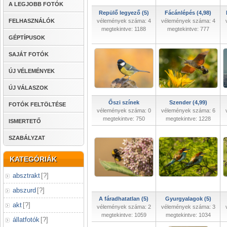
A LEGJOBB FOTÓK
Repülő legyező (5)
Fácánlépés (4,98)
FELHASZNÁLÓK
vélemények száma: 4
vélemények száma: 4
megtekintve: 1188
megtekintve: 777
GÉPTÍPUSOK
SAJÁT FOTÓK
ÚJ VÉLEMÉNYEK
ÚJ VÁLASZOK
Őszi színek
Szender (4,99)
FOTÓK FELTÖLTÉSE
vélemények száma: 0
vélemények száma: 6
megtekintve: 750
megtekintve: 1228
ISMERTETŐ
SZABÁLYZAT
KATEGÓRIÁK
absztrakt
[
?
]
abszurd
[
?
]
A fáradhatatlan (5)
Gyurgyalagok (5)
akt
[
?
]
vélemények száma: 2
vélemények száma: 3
megtekintve: 1059
megtekintve: 1034
állatfotók
[
?
]