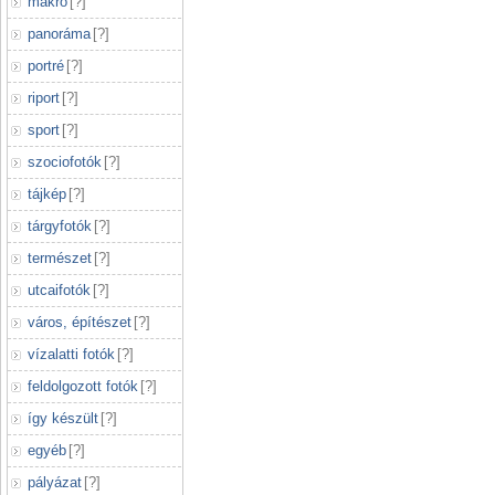
makró
[
?
]
panoráma
[
?
]
portré
[
?
]
riport
[
?
]
sport
[
?
]
szociofotók
[
?
]
tájkép
[
?
]
tárgyfotók
[
?
]
természet
[
?
]
utcaifotók
[
?
]
város, építészet
[
?
]
vízalatti fotók
[
?
]
feldolgozott fotók
[
?
]
így készült
[
?
]
egyéb
[
?
]
pályázat
[
?
]