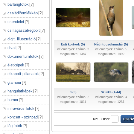
barlangfotók
[
?
]
családi/emlékkép
[
?
]
csendélet
[
?
]
csillagászat/égbolt
[
?
]
digit. illusztráció
[
?
]
Esti kortyok (5)
Nádi tücsökmadár (5)
divat
[
?
]
vélemények száma: 3
vélemények száma: 5
megtekintve: 1387
megtekintve: 1492
dokumentumfotók
[
?
]
életképek
[
?
]
elkapott pillanatok
[
?
]
glamour
[
?
]
hangulatképek
[
?
]
3 (5)
Szürke (4,44)
vélemények száma: 2
vélemények száma: 4
humor
[
?
]
megtekintve: 1011
megtekintve: 1231
infravörös fotók
[
?
]
koncert - színpad
[
?
]
1/21 |
Oldal:
légifotók
[
?
]