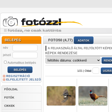
BELÉPÉS
FOTO50 (4,77)
ADATOK
név
A FELHASZNÁLÓ ÁLTAL FELTÖLTÖTT KÉPE
KÉPEK RENDEZÉSE
jelszó
Automatikus belépés
1/21 |
Oldal:
REGISZTRÁCIÓ
ELFELEJTETT JELSZÓ
FŐOLDAL
FOTÓK
CIKKEK