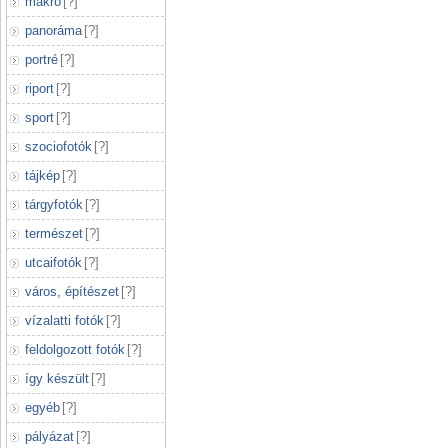
makró
[
?
]
panoráma
[
?
]
portré
[
?
]
riport
[
?
]
sport
[
?
]
szociofotók
[
?
]
tájkép
[
?
]
tárgyfotók
[
?
]
természet
[
?
]
utcaifotók
[
?
]
város, építészet
[
?
]
vízalatti fotók
[
?
]
feldolgozott fotók
[
?
]
így készült
[
?
]
egyéb
[
?
]
pályázat
[
?
]