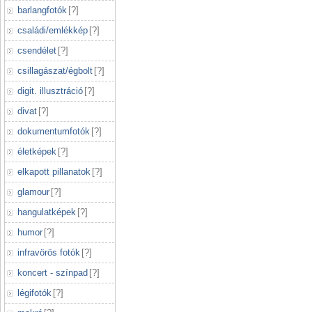
barlangfotók
[
?
]
családi/emlékkép
[
?
]
csendélet
[
?
]
csillagászat/égbolt
[
?
]
digit. illusztráció
[
?
]
divat
[
?
]
dokumentumfotók
[
?
]
életképek
[
?
]
elkapott pillanatok
[
?
]
glamour
[
?
]
hangulatképek
[
?
]
humor
[
?
]
infravörös fotók
[
?
]
koncert - színpad
[
?
]
légifotók
[
?
]