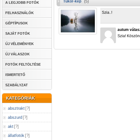
(5)
Tükör-kép
A LEGJOBB FOTÓK
Szia..!
FELHASZNÁLÓK
GÉPTÍPUSOK
autum válas
SAJÁT FOTÓK
Szia! Köszö
ÚJ VÉLEMÉNYEK
ÚJ VÁLASZOK
FOTÓK FELTÖLTÉSE
ISMERTETŐ
SZABÁLYZAT
KATEGÓRIÁK
absztrakt
[
?
]
abszurd
[
?
]
akt
[
?
]
állatfotók
[
?
]