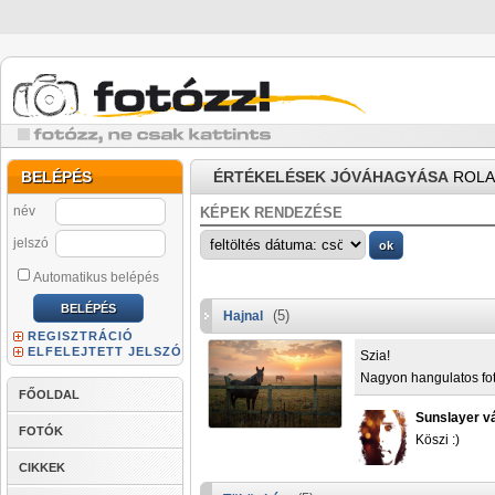
BELÉPÉS
ÉRTÉKELÉSEK JÓVÁHAGYÁSA
ROLA
név
KÉPEK RENDEZÉSE
jelszó
Automatikus belépés
(5)
Hajnal
REGISZTRÁCIÓ
ELFELEJTETT JELSZÓ
Szia!
Nagyon hangulatos fo
FŐOLDAL
Sunslayer v
FOTÓK
Köszi :)
CIKKEK