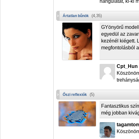
hangulatát, ki-ki 
(4,35)
Ártatlan bűnök
GYönyörű modell
egyedül az zavar 
kezénél kiégett.
megfontolásból 
Cpt_Hun 
Köszönöm
trehánysá
(5)
Őszi reflexiók
Fantasztikus szí
még jobban kivág
tagamtom
Köszönöm