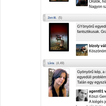
Örülök, ho
Nagyon s
(5)
Zen III.
GYönyörű egyedi 
fantsztikusak. Gr
blzoly vá
Köszönö
(4,49)
Lívia
Gyönyörű kép, a 
egyedüli problémá
Talán egy egyszín
agent01 v
Köszi Ger
A kiégés j