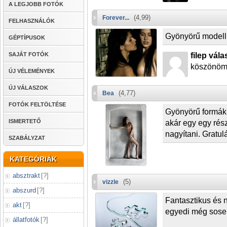
A LEGJOBB FOTÓK
(4,99)
Forever...
FELHASZNÁLÓK
Gyönyörű modellk
GÉPTÍPUSOK
SAJÁT FOTÓK
filep vála
köszönö
ÚJ VÉLEMÉNYEK
ÚJ VÁLASZOK
(4,77)
Bea
FOTÓK FELTÖLTÉSE
Gyönyörű formák 
ISMERTETŐ
akár egy egy rész
nagyítani. Gratul
SZABÁLYZAT
KATEGÓRIÁK
absztrakt
[
?
]
(5)
vizzle
abszurd
[
?
]
Fantasztikus és 
akt
[
?
]
egyedi még sosem
állatfotók
[
?
]