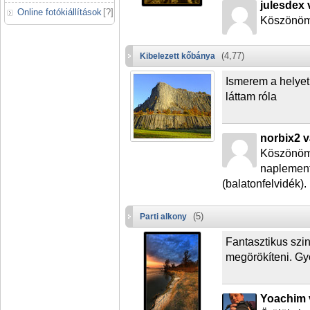
julesdex 
Online fotókiállítások
[
?
]
Köszönöm
(4,77)
Kibelezett kőbánya
Ismerem a helyet
láttam róla
norbix2 v
Köszönöm. 
naplement
(balatonfelvidék).
(5)
Parti alkony
Fantasztikus szin
megörökíteni. G
Yoachim 