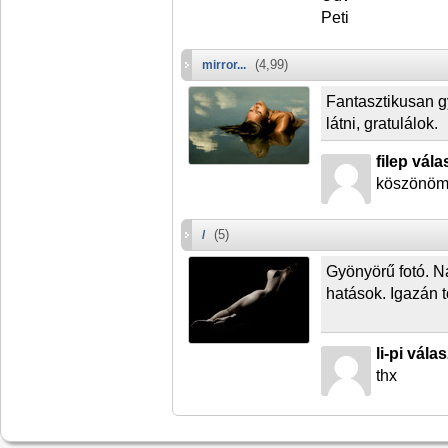
Peti
(4,99)
mirror...
Fantasztikusan g
látni, gratulálok.
filep vála
köszönö
(5)
/
Gyönyörű fotó. N
hatások. Igazán 
li-pi vála
thx