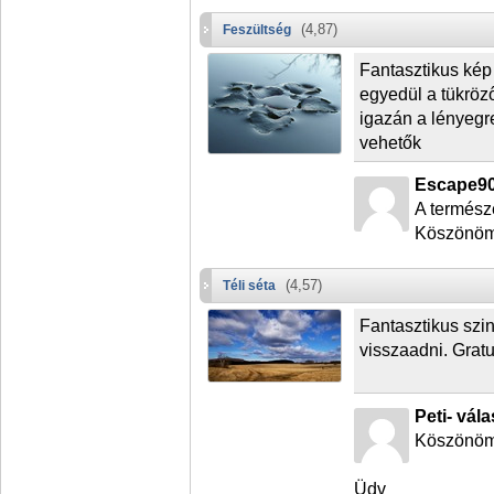
(4,87)
Feszültség
Fantasztikus kép
egyedül a tükröz
igazán a lényegr
vehetők
Escape90
A termész
Köszönöm
(4,57)
Téli séta
Fantasztikus szi
visszaadni. Gratu
Peti- vála
Köszönöm
Üdv