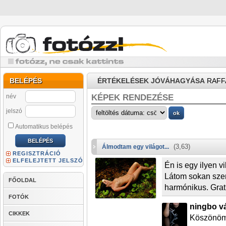
BELÉPÉS
ÉRTÉKELÉSEK JÓVÁHAGYÁSA
RAFF
név
KÉPEK RENDEZÉSE
jelszó
Automatikus belépés
(3,63)
Álmodtam egy világot...
REGISZTRÁCIÓ
ELFELEJTETT JELSZÓ
Én is egy ilyen 
Látom sokan szer
FŐOLDAL
harmónikus. Grat
FOTÓK
ningbo vá
CIKKEK
Köszönöm