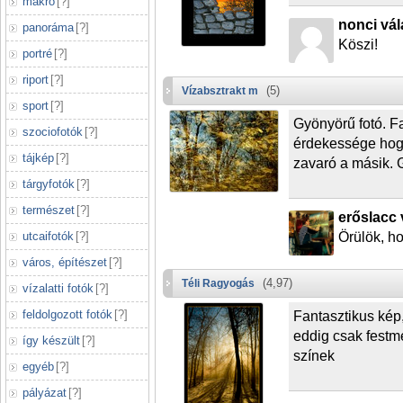
makró
[
?
]
nonci vál
panoráma
[
?
]
Köszi!
portré
[
?
]
riport
[
?
]
(5)
Vízabsztrakt m
sport
[
?
]
Gyönyörű fotó. Fa
szociofotók
[
?
]
érdekessége hogy
tájkép
[
?
]
zavaró a másik. 
tárgyfotók
[
?
]
természet
[
?
]
erőslacc 
utcaifotók
[
?
]
Örülök, ho
város, építészet
[
?
]
(4,97)
Téli Ragyogás
vízalatti fotók
[
?
]
feldolgozott fotók
[
?
]
Fantasztikus kép,
eddig csak festm
így készült
[
?
]
színek
egyéb
[
?
]
pályázat
[
?
]