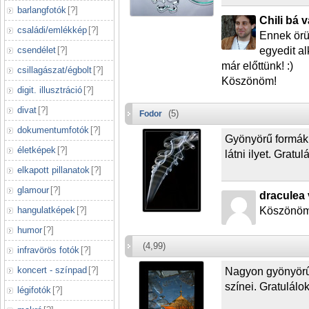
barlangfotók
[
?
]
Chili bá 
családi/emlékkép
[
?
]
Ennek örü
csendélet
[
?
]
egyedit alk
már előttünk! :)
csillagászat/égbolt
[
?
]
Köszönöm!
digit. illusztráció
[
?
]
divat
[
?
]
(5)
Fodor
dokumentumfotók
[
?
]
Gyönyörű formák,
életképek
[
?
]
látni ilyet. Gratul
elkapott pillanatok
[
?
]
glamour
[
?
]
draculea 
hangulatképek
[
?
]
Köszönöm! 
humor
[
?
]
(4,99)
infravörös fotók
[
?
]
koncert - színpad
[
?
]
Nagyon gyönyörű 
színei. Gratulálo
légifotók
[
?
]