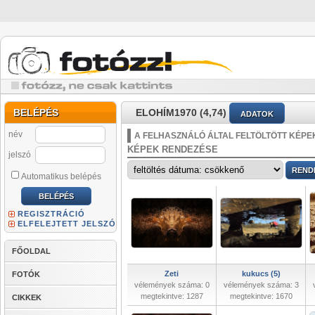
BELÉPÉS
ELOHÍM1970 (4,74)
ADATOK
név
A FELHASZNÁLÓ ÁLTAL FELTÖLTÖTT KÉPE
KÉPEK RENDEZÉSE
jelszó
Automatikus belépés
REGISZTRÁCIÓ
ELFELEJTETT JELSZÓ
FŐOLDAL
Zeti
kukucs (5)
FOTÓK
vélemények száma: 0
vélemények száma: 3
megtekintve: 1287
megtekintve: 1670
CIKKEK