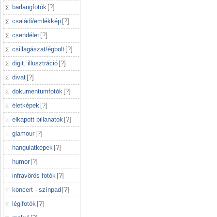
barlangfotók
[
?
]
családi/emlékkép
[
?
]
csendélet
[
?
]
csillagászat/égbolt
[
?
]
digit. illusztráció
[
?
]
divat
[
?
]
dokumentumfotók
[
?
]
életképek
[
?
]
elkapott pillanatok
[
?
]
glamour
[
?
]
hangulatképek
[
?
]
humor
[
?
]
infravörös fotók
[
?
]
koncert - színpad
[
?
]
légifotók
[
?
]