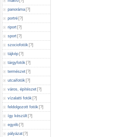
makró
[
?
]
panoráma
[
?
]
portré
[
?
]
riport
[
?
]
sport
[
?
]
szociofotók
[
?
]
tájkép
[
?
]
tárgyfotók
[
?
]
természet
[
?
]
utcaifotók
[
?
]
város, építészet
[
?
]
vízalatti fotók
[
?
]
feldolgozott fotók
[
?
]
így készült
[
?
]
egyéb
[
?
]
pályázat
[
?
]