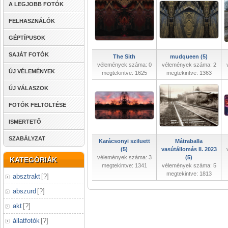
A LEGJOBB FOTÓK
FELHASZNÁLÓK
GÉPTÍPUSOK
SAJÁT FOTÓK
The Sith
mudqueen (5)
vélemények száma: 0
vélemények száma: 2
ÚJ VÉLEMÉNYEK
megtekintve: 1625
megtekintve: 1363
ÚJ VÁLASZOK
FOTÓK FELTÖLTÉSE
ISMERTETŐ
SZABÁLYZAT
Karácsonyi sziluett
Mátraballa
(5)
vasútállomás II. 2023
vélemények száma: 3
(5)
KATEGÓRIÁK
megtekintve: 1341
vélemények száma: 5
megtekintve: 1813
absztrakt
[
?
]
abszurd
[
?
]
akt
[
?
]
állatfotók
[
?
]