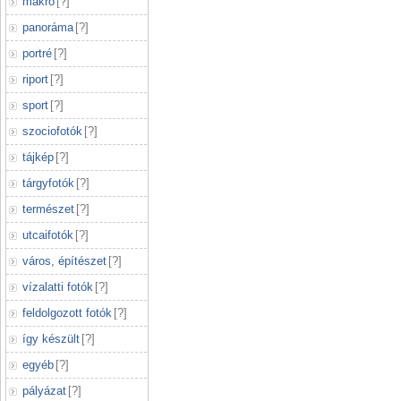
makró
[
?
]
panoráma
[
?
]
portré
[
?
]
riport
[
?
]
sport
[
?
]
szociofotók
[
?
]
tájkép
[
?
]
tárgyfotók
[
?
]
természet
[
?
]
utcaifotók
[
?
]
város, építészet
[
?
]
vízalatti fotók
[
?
]
feldolgozott fotók
[
?
]
így készült
[
?
]
egyéb
[
?
]
pályázat
[
?
]