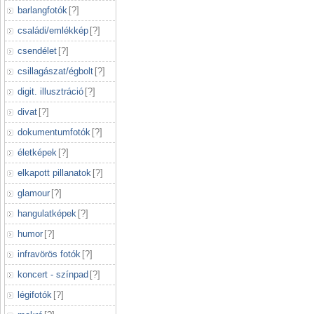
barlangfotók
[
?
]
családi/emlékkép
[
?
]
csendélet
[
?
]
csillagászat/égbolt
[
?
]
digit. illusztráció
[
?
]
divat
[
?
]
dokumentumfotók
[
?
]
életképek
[
?
]
elkapott pillanatok
[
?
]
glamour
[
?
]
hangulatképek
[
?
]
humor
[
?
]
infravörös fotók
[
?
]
koncert - színpad
[
?
]
légifotók
[
?
]