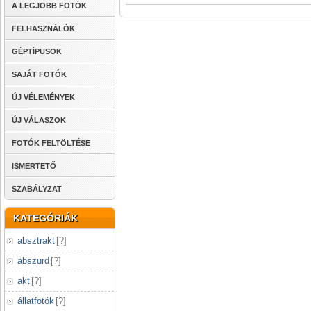
A LEGJOBB FOTÓK
FELHASZNÁLÓK
GÉPTÍPUSOK
SAJÁT FOTÓK
ÚJ VÉLEMÉNYEK
ÚJ VÁLASZOK
FOTÓK FELTÖLTÉSE
ISMERTETŐ
SZABÁLYZAT
KATEGÓRIÁK
absztrakt
[
?
]
abszurd
[
?
]
akt
[
?
]
állatfotók
[
?
]