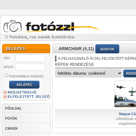
BELÉPÉS
ARMCHAIR (4,11)
ADATOK
név
A FELHASZNÁLÓ ÁLTAL FELTÖLTÖTT KÉPE
KÉPEK RENDEZÉSE
jelszó
Automatikus belépés
REGISZTRÁCIÓ
ELFELEJTETT JELSZÓ
FŐOLDAL
Magyar Cá
FOTÓK
vélemények 
megtekintve
CIKKEK