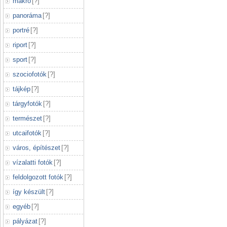
makró
[
?
]
panoráma
[
?
]
portré
[
?
]
riport
[
?
]
sport
[
?
]
szociofotók
[
?
]
tájkép
[
?
]
tárgyfotók
[
?
]
természet
[
?
]
utcaifotók
[
?
]
város, építészet
[
?
]
vízalatti fotók
[
?
]
feldolgozott fotók
[
?
]
így készült
[
?
]
egyéb
[
?
]
pályázat
[
?
]