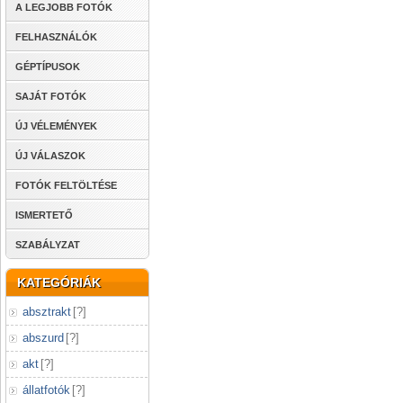
A LEGJOBB FOTÓK
FELHASZNÁLÓK
GÉPTÍPUSOK
SAJÁT FOTÓK
ÚJ VÉLEMÉNYEK
ÚJ VÁLASZOK
FOTÓK FELTÖLTÉSE
ISMERTETŐ
SZABÁLYZAT
KATEGÓRIÁK
absztrakt
[
?
]
abszurd
[
?
]
akt
[
?
]
állatfotók
[
?
]