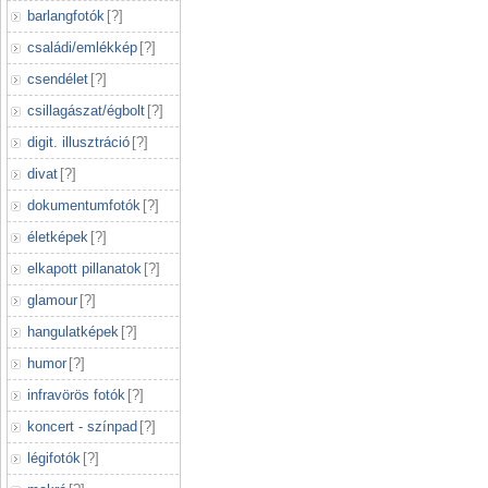
barlangfotók
[
?
]
családi/emlékkép
[
?
]
csendélet
[
?
]
csillagászat/égbolt
[
?
]
digit. illusztráció
[
?
]
divat
[
?
]
dokumentumfotók
[
?
]
életképek
[
?
]
elkapott pillanatok
[
?
]
glamour
[
?
]
hangulatképek
[
?
]
humor
[
?
]
infravörös fotók
[
?
]
koncert - színpad
[
?
]
légifotók
[
?
]