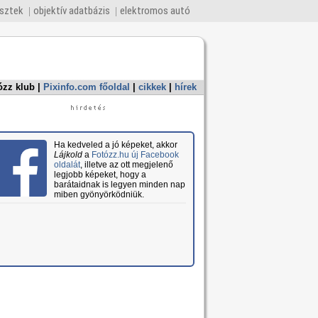
esztek
objektív adatbázis
elektromos autó
ózz klub
|
Pixinfo.com főoldal
|
cikkek
|
hírek
Ha kedveled a jó képeket, akkor
Lájkold
a
Fotózz.hu új Facebook
oldalát
, illetve az ott megjelenő
legjobb képeket, hogy a
barátaidnak is legyen minden nap
miben gyönyörködniük.