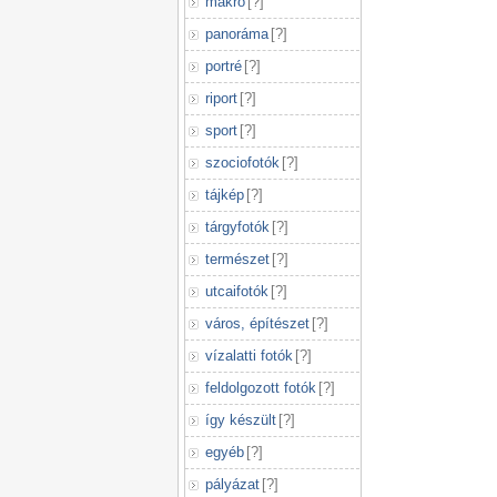
makró
[
?
]
panoráma
[
?
]
portré
[
?
]
riport
[
?
]
sport
[
?
]
szociofotók
[
?
]
tájkép
[
?
]
tárgyfotók
[
?
]
természet
[
?
]
utcaifotók
[
?
]
város, építészet
[
?
]
vízalatti fotók
[
?
]
feldolgozott fotók
[
?
]
így készült
[
?
]
egyéb
[
?
]
pályázat
[
?
]