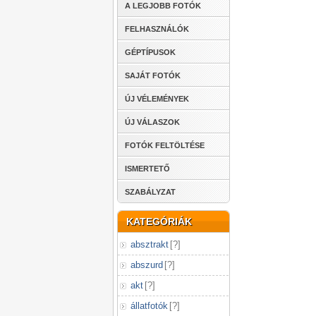
A LEGJOBB FOTÓK
FELHASZNÁLÓK
GÉPTÍPUSOK
SAJÁT FOTÓK
ÚJ VÉLEMÉNYEK
ÚJ VÁLASZOK
FOTÓK FELTÖLTÉSE
ISMERTETŐ
SZABÁLYZAT
KATEGÓRIÁK
absztrakt
[
?
]
abszurd
[
?
]
akt
[
?
]
állatfotók
[
?
]