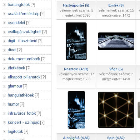
barlangfotók
[
?
]
Hattyúportré (5)
Emlék (5)
vélemények száma: 5
vélemények száma: 15
családi/emlékkép
[
?
]
megtekintve: 1696
megtekintve: 1472
csendélet
[
?
]
csillagászat/égbolt
[
?
]
digit. illusztráció
[
?
]
divat
[
?
]
dokumentumfotók
[
?
]
életképek
[
?
]
Nesztek! (4,93)
Vége (5)
vélemények száma: 17
vélemények száma: 7
elkapott pillanatok
[
?
]
megtekintve: 1563
megtekintve: 1450
glamour
[
?
]
hangulatképek
[
?
]
humor
[
?
]
infravörös fotók
[
?
]
koncert - színpad
[
?
]
légifotók
[
?
]
A hajigáló (4,85)
Spin (4,82)