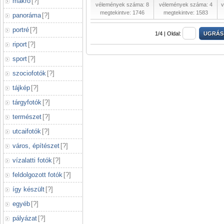
makró
[
?
]
vélemények száma: 8
vélemények száma: 4
v
megtekintve: 1746
megtekintve: 1583
panoráma
[
?
]
portré
[
?
]
1/4 |
Oldal:
riport
[
?
]
sport
[
?
]
szociofotók
[
?
]
tájkép
[
?
]
tárgyfotók
[
?
]
természet
[
?
]
utcaifotók
[
?
]
város, építészet
[
?
]
vízalatti fotók
[
?
]
feldolgozott fotók
[
?
]
így készült
[
?
]
egyéb
[
?
]
pályázat
[
?
]