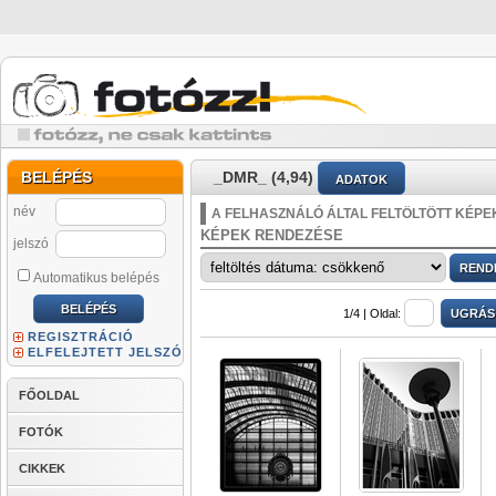
BELÉPÉS
_DMR_ (4,94)
ADATOK
név
A FELHASZNÁLÓ ÁLTAL FELTÖLTÖTT KÉPE
KÉPEK RENDEZÉSE
jelszó
Automatikus belépés
1/4 |
Oldal:
REGISZTRÁCIÓ
ELFELEJTETT JELSZÓ
FŐOLDAL
FOTÓK
CIKKEK