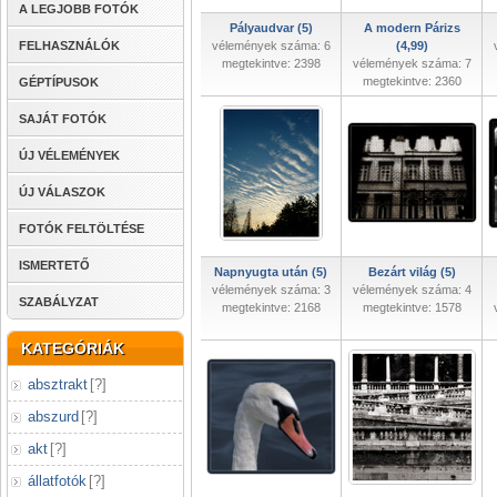
A LEGJOBB FOTÓK
Pályaudvar (5)
A modern Párizs
FELHASZNÁLÓK
vélemények száma: 6
(4,99)
megtekintve: 2398
vélemények száma: 7
megtekintve: 2360
GÉPTÍPUSOK
SAJÁT FOTÓK
ÚJ VÉLEMÉNYEK
ÚJ VÁLASZOK
FOTÓK FELTÖLTÉSE
ISMERTETŐ
Napnyugta után (5)
Bezárt világ (5)
vélemények száma: 3
vélemények száma: 4
SZABÁLYZAT
megtekintve: 2168
megtekintve: 1578
KATEGÓRIÁK
absztrakt
[
?
]
abszurd
[
?
]
akt
[
?
]
állatfotók
[
?
]