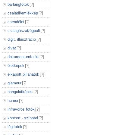
barlangfotók
[
?
]
családi/emlékkép
[
?
]
csendélet
[
?
]
csillagászat/égbolt
[
?
]
digit. illusztráció
[
?
]
divat
[
?
]
dokumentumfotók
[
?
]
életképek
[
?
]
elkapott pillanatok
[
?
]
glamour
[
?
]
hangulatképek
[
?
]
humor
[
?
]
infravörös fotók
[
?
]
koncert - színpad
[
?
]
légifotók
[
?
]