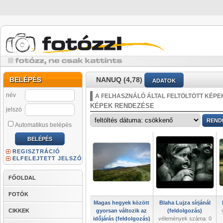
BELÉPÉS
NANUQ (4,78)
ADATOK
név
A FELHASZNÁLÓ ÁLTAL FELTÖLTÖTT KÉPE
KÉPEK RENDEZÉSE
jelszó
Automatikus belépés
REGISZTRÁCIÓ
ELFELEJTETT JELSZÓ
FŐOLDAL
FOTÓK
Magas hegyek között
Blaha Lujza sírjánál
CIKKEK
gyorsan változik az
(feldolgozás)
időjárás (feldolgozás)
vélemények száma: 0