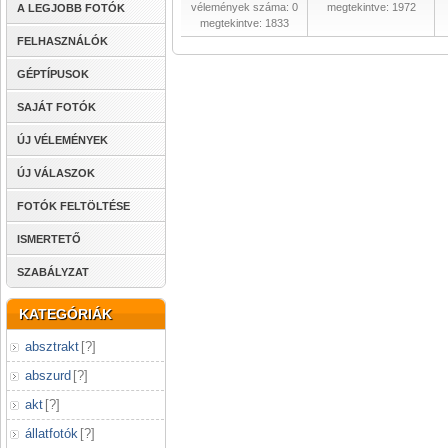
vélemények száma: 0
megtekintve: 1972
A LEGJOBB FOTÓK
megtekintve: 1833
FELHASZNÁLÓK
GÉPTÍPUSOK
SAJÁT FOTÓK
ÚJ VÉLEMÉNYEK
ÚJ VÁLASZOK
FOTÓK FELTÖLTÉSE
ISMERTETŐ
SZABÁLYZAT
KATEGÓRIÁK
absztrakt
[
?
]
abszurd
[
?
]
akt
[
?
]
állatfotók
[
?
]