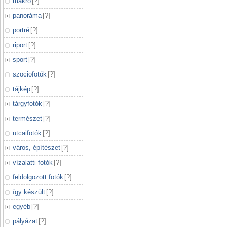
makró
[
?
]
panoráma
[
?
]
portré
[
?
]
riport
[
?
]
sport
[
?
]
szociofotók
[
?
]
tájkép
[
?
]
tárgyfotók
[
?
]
természet
[
?
]
utcaifotók
[
?
]
város, építészet
[
?
]
vízalatti fotók
[
?
]
feldolgozott fotók
[
?
]
így készült
[
?
]
egyéb
[
?
]
pályázat
[
?
]