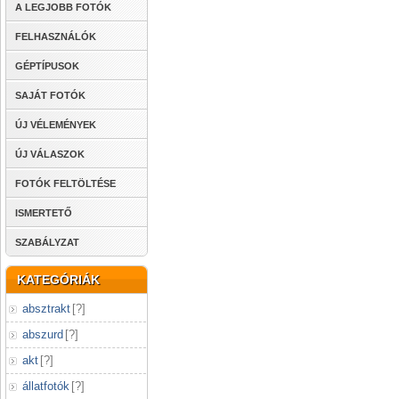
A LEGJOBB FOTÓK
FELHASZNÁLÓK
GÉPTÍPUSOK
SAJÁT FOTÓK
ÚJ VÉLEMÉNYEK
ÚJ VÁLASZOK
FOTÓK FELTÖLTÉSE
ISMERTETŐ
SZABÁLYZAT
KATEGÓRIÁK
absztrakt
[
?
]
abszurd
[
?
]
akt
[
?
]
állatfotók
[
?
]