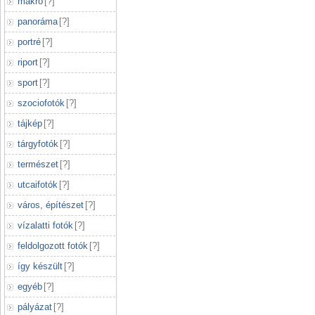
makró
[
?
]
panoráma
[
?
]
portré
[
?
]
riport
[
?
]
sport
[
?
]
szociofotók
[
?
]
tájkép
[
?
]
tárgyfotók
[
?
]
természet
[
?
]
utcaifotók
[
?
]
város, építészet
[
?
]
vízalatti fotók
[
?
]
feldolgozott fotók
[
?
]
így készült
[
?
]
egyéb
[
?
]
pályázat
[
?
]