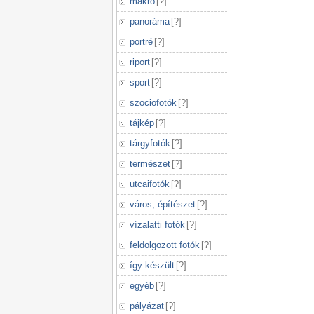
makró
[
?
]
panoráma
[
?
]
portré
[
?
]
riport
[
?
]
sport
[
?
]
szociofotók
[
?
]
tájkép
[
?
]
tárgyfotók
[
?
]
természet
[
?
]
utcaifotók
[
?
]
város, építészet
[
?
]
vízalatti fotók
[
?
]
feldolgozott fotók
[
?
]
így készült
[
?
]
egyéb
[
?
]
pályázat
[
?
]