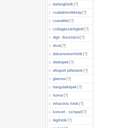
barlangfotók
[
?
]
családi/emlékkép
[
?
]
csendélet
[
?
]
csillagászat/égbolt
[
?
]
digit. illusztráció
[
?
]
divat
[
?
]
dokumentumfotók
[
?
]
életképek
[
?
]
elkapott pillanatok
[
?
]
glamour
[
?
]
hangulatképek
[
?
]
humor
[
?
]
infravörös fotók
[
?
]
koncert - színpad
[
?
]
légifotók
[
?
]