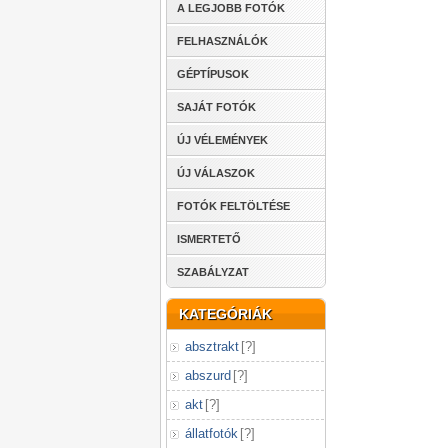
A LEGJOBB FOTÓK
FELHASZNÁLÓK
GÉPTÍPUSOK
SAJÁT FOTÓK
ÚJ VÉLEMÉNYEK
ÚJ VÁLASZOK
FOTÓK FELTÖLTÉSE
ISMERTETŐ
SZABÁLYZAT
KATEGÓRIÁK
absztrakt
[
?
]
abszurd
[
?
]
akt
[
?
]
állatfotók
[
?
]