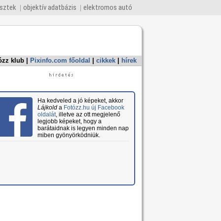
esztek
objektív adatbázis
elektromos autó
ózz klub
|
Pixinfo.com főoldal
|
cikkek
|
hírek
Ha kedveled a jó képeket, akkor
Lájkold
a
Fotózz.hu új Facebook
oldalát
, illetve az ott megjelenő
legjobb képeket, hogy a
barátaidnak is legyen minden nap
miben gyönyörködniük.