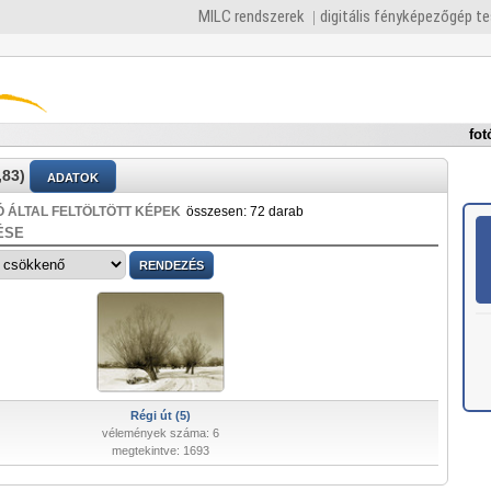
MILC rendszerek
digitális fényképezőgép t
fot
83)
ADATOK
 ÁLTAL FELTÖLTÖTT KÉPEK
összesen: 72 darab
ÉSE
Régi út (5)
vélemények száma: 6
megtekintve: 1693