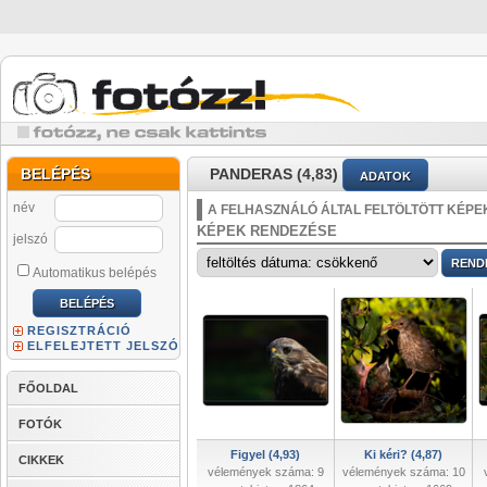
BELÉPÉS
PANDERAS (4,83)
ADATOK
név
A FELHASZNÁLÓ ÁLTAL FELTÖLTÖTT KÉPE
KÉPEK RENDEZÉSE
jelszó
Automatikus belépés
REGISZTRÁCIÓ
ELFELEJTETT JELSZÓ
FŐOLDAL
FOTÓK
Figyel (4,93)
Ki kéri? (4,87)
CIKKEK
vélemények száma: 9
vélemények száma: 10