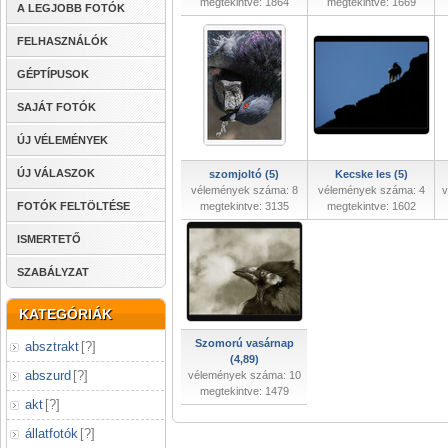
megtekintve: 1864
megtekintve: 1669
A LEGJOBB FOTÓK
FELHASZNÁLÓK
GÉPTÍPUSOK
SAJÁT FOTÓK
ÚJ VÉLEMÉNYEK
ÚJ VÁLASZOK
szomjoltó (5)
Kecske les (5)
vélemények száma: 8
vélemények száma: 4
v
FOTÓK FELTÖLTÉSE
megtekintve: 3135
megtekintve: 1602
ISMERTETŐ
SZABÁLYZAT
KATEGÓRIÁK
Szomorú vasárnap
absztrakt
[
?
]
(4,89)
abszurd
[
?
]
vélemények száma: 10
megtekintve: 1479
akt
[
?
]
állatfotók
[
?
]