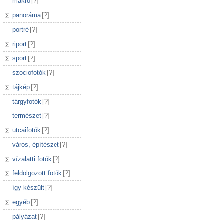
makró
[
?
]
panoráma
[
?
]
portré
[
?
]
riport
[
?
]
sport
[
?
]
szociofotók
[
?
]
tájkép
[
?
]
tárgyfotók
[
?
]
természet
[
?
]
utcaifotók
[
?
]
város, építészet
[
?
]
vízalatti fotók
[
?
]
feldolgozott fotók
[
?
]
így készült
[
?
]
egyéb
[
?
]
pályázat
[
?
]