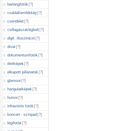
barlangfotók
[
?
]
családi/emlékkép
[
?
]
csendélet
[
?
]
csillagászat/égbolt
[
?
]
digit. illusztráció
[
?
]
divat
[
?
]
dokumentumfotók
[
?
]
életképek
[
?
]
elkapott pillanatok
[
?
]
glamour
[
?
]
hangulatképek
[
?
]
humor
[
?
]
infravörös fotók
[
?
]
koncert - színpad
[
?
]
légifotók
[
?
]