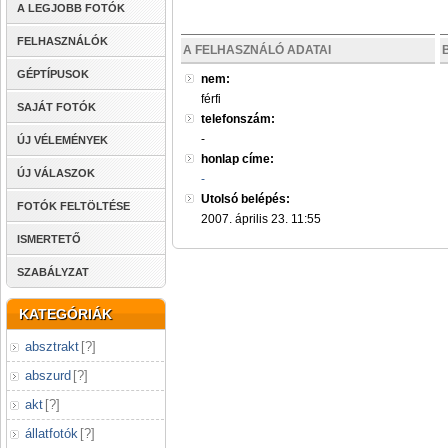
A LEGJOBB FOTÓK
FELHASZNÁLÓK
A FELHASZNÁLÓ ADATAI
GÉPTÍPUSOK
nem:
férfi
SAJÁT FOTÓK
telefonszám:
-
ÚJ VÉLEMÉNYEK
honlap címe:
ÚJ VÁLASZOK
-
Utolsó belépés:
FOTÓK FELTÖLTÉSE
2007. április 23. 11:55
ISMERTETŐ
SZABÁLYZAT
KATEGÓRIÁK
absztrakt
[
?
]
abszurd
[
?
]
akt
[
?
]
állatfotók
[
?
]