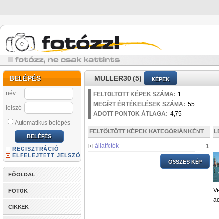
BELÉPÉS
MULLER30 (5)
KÉPEK
név
FELTÖLTÖTT KÉPEK SZÁMA:
1
MEGÍRT ÉRTÉKELÉSEK SZÁMA:
55
jelszó
ADOTT PONTOK ÁTLAGA:
4,75
Automatikus belépés
FELTÖLTÖTT KÉPEK KATEGÓRIÁNKÉNT
L
állatfotók
1
REGISZTRÁCIÓ
ELFELEJTETT JELSZÓ
ÖSSZES KÉP
FŐOLDAL
Ve
FOTÓK
ad
CIKKEK