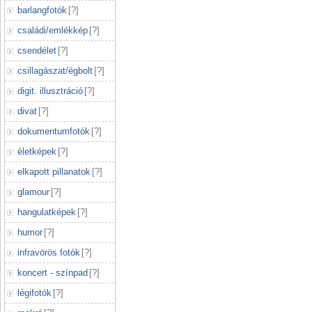
barlangfotók
[
?
]
családi/emlékkép
[
?
]
csendélet
[
?
]
csillagászat/égbolt
[
?
]
digit. illusztráció
[
?
]
divat
[
?
]
dokumentumfotók
[
?
]
életképek
[
?
]
elkapott pillanatok
[
?
]
glamour
[
?
]
hangulatképek
[
?
]
humor
[
?
]
infravörös fotók
[
?
]
koncert - színpad
[
?
]
légifotók
[
?
]