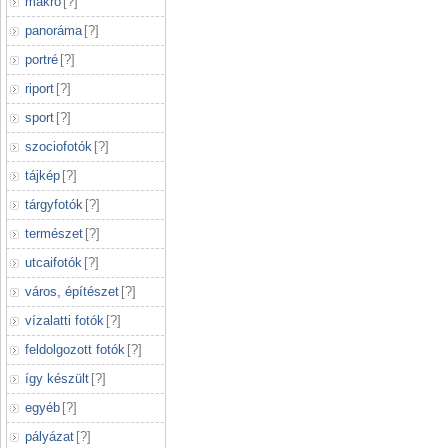
makró
[
?
]
panoráma
[
?
]
portré
[
?
]
riport
[
?
]
sport
[
?
]
szociofotók
[
?
]
tájkép
[
?
]
tárgyfotók
[
?
]
természet
[
?
]
utcaifotók
[
?
]
város, építészet
[
?
]
vízalatti fotók
[
?
]
feldolgozott fotók
[
?
]
így készült
[
?
]
egyéb
[
?
]
pályázat
[
?
]