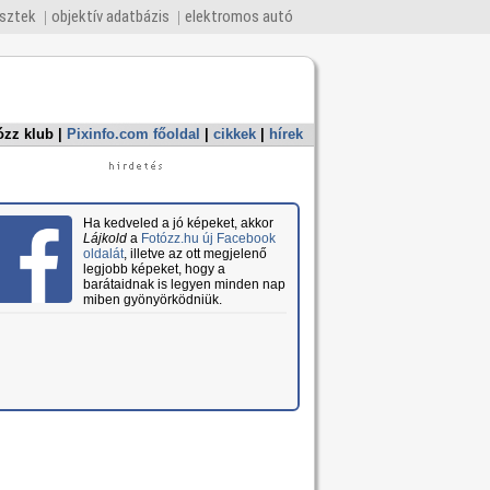
esztek
objektív adatbázis
elektromos autó
ózz klub
|
Pixinfo.com főoldal
|
cikkek
|
hírek
Ha kedveled a jó képeket, akkor
Lájkold
a
Fotózz.hu új Facebook
oldalát
, illetve az ott megjelenő
legjobb képeket, hogy a
barátaidnak is legyen minden nap
miben gyönyörködniük.