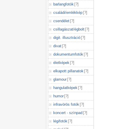
barlangfotók
[
?
]
családi/emlékkép
[
?
]
csendélet
[
?
]
csillagászat/égbolt
[
?
]
digit. illusztráció
[
?
]
divat
[
?
]
dokumentumfotók
[
?
]
életképek
[
?
]
elkapott pillanatok
[
?
]
glamour
[
?
]
hangulatképek
[
?
]
humor
[
?
]
infravörös fotók
[
?
]
koncert - színpad
[
?
]
légifotók
[
?
]