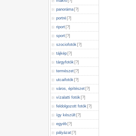
makró
[
?
]
panoráma
[
?
]
portré
[
?
]
riport
[
?
]
sport
[
?
]
szociofotók
[
?
]
tájkép
[
?
]
tárgyfotók
[
?
]
természet
[
?
]
utcaifotók
[
?
]
város, építészet
[
?
]
vízalatti fotók
[
?
]
feldolgozott fotók
[
?
]
így készült
[
?
]
egyéb
[
?
]
pályázat
[
?
]