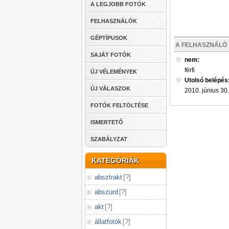
A LEGJOBB FOTÓK
FELHASZNÁLÓK
GÉPTÍPUSOK
A FELHASZNÁLÓ 
SAJÁT FOTÓK
nem:
férfi
ÚJ VÉLEMÉNYEK
Utolsó belépés
ÚJ VÁLASZOK
2010. június 30
FOTÓK FELTÖLTÉSE
ISMERTETŐ
SZABÁLYZAT
KATEGÓRIÁK
absztrakt
[
?
]
abszurd
[
?
]
akt
[
?
]
állatfotók
[
?
]