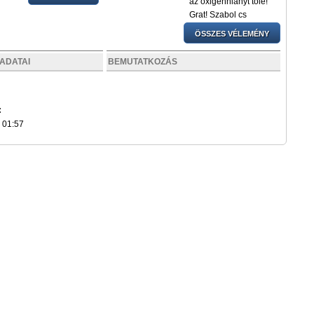
az oxigenhianyt tole!
Grat! Szabol cs
ÖSSZES VÉLEMÉNY
ADATAI
BEMUTATKOZÁS
:
. 01:57