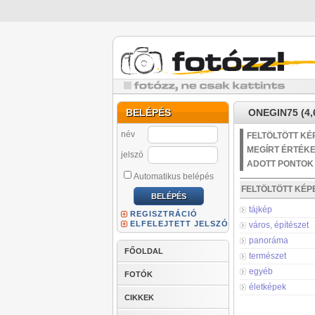
BELÉPÉS
ONEGIN75 (4,
név
FELTÖLTÖTT KÉ
MEGÍRT ÉRTÉK
jelszó
ADOTT PONTOK
Automatikus belépés
FELTÖLTÖTT KÉ
tájkép
REGISZTRÁCIÓ
ELFELEJTETT JELSZÓ
város, építészet
panoráma
FŐOLDAL
természet
egyéb
FOTÓK
életképek
CIKKEK