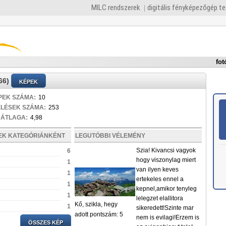
MILC rendszerek
digitális fényképezőgép t
fot
66)
KÉPEK
PEK SZÁMA:
10
ELÉSEK SZÁMA:
253
 ÁTLAGA:
4,98
PEK KATEGÓRIÁNKÉNT
LEGUTÓBBI VÉLEMÉNY
Szia! Kivancsi vagyok
6
hogy viszonylag miert
1
van ilyen keves
1
ertekeles ennel a
1
kepnel,amikor tenyleg
1
lelegzet elallitora
Kő, szikla, hegy
1
sikeredett!Szinte mar
adott pontszám: 5
nem is evilagi!Erzem is
ÖSSZES KÉP