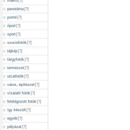
makró
[
?
]
panoráma
[
?
]
portré
[
?
]
riport
[
?
]
sport
[
?
]
szociofotók
[
?
]
tájkép
[
?
]
tárgyfotók
[
?
]
természet
[
?
]
utcaifotók
[
?
]
város, építészet
[
?
]
vízalatti fotók
[
?
]
feldolgozott fotók
[
?
]
így készült
[
?
]
egyéb
[
?
]
pályázat
[
?
]