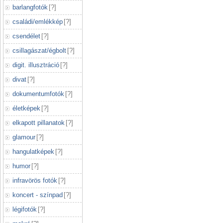
barlangfotók
[
?
]
családi/emlékkép
[
?
]
csendélet
[
?
]
csillagászat/égbolt
[
?
]
digit. illusztráció
[
?
]
divat
[
?
]
dokumentumfotók
[
?
]
életképek
[
?
]
elkapott pillanatok
[
?
]
glamour
[
?
]
hangulatképek
[
?
]
humor
[
?
]
infravörös fotók
[
?
]
koncert - színpad
[
?
]
légifotók
[
?
]