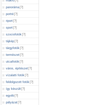
makró
[
?
]
panoráma
[
?
]
portré
[
?
]
riport
[
?
]
sport
[
?
]
szociofotók
[
?
]
tájkép
[
?
]
tárgyfotók
[
?
]
természet
[
?
]
utcaifotók
[
?
]
város, építészet
[
?
]
vízalatti fotók
[
?
]
feldolgozott fotók
[
?
]
így készült
[
?
]
egyéb
[
?
]
pályázat
[
?
]