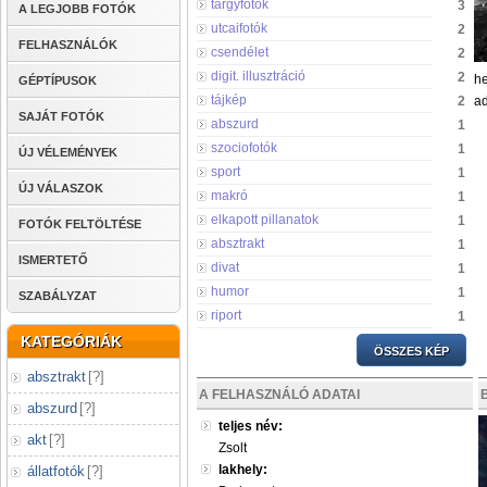
tárgyfotók
3
A LEGJOBB FOTÓK
utcaifotók
2
FELHASZNÁLÓK
csendélet
2
digit. illusztráció
2
he
GÉPTÍPUSOK
tájkép
2
ad
SAJÁT FOTÓK
abszurd
1
szociofotók
1
ÚJ VÉLEMÉNYEK
sport
1
ÚJ VÁLASZOK
makró
1
elkapott pillanatok
1
FOTÓK FELTÖLTÉSE
absztrakt
1
ISMERTETŐ
divat
1
humor
1
SZABÁLYZAT
riport
1
KATEGÓRIÁK
ÖSSZES KÉP
absztrakt
[
?
]
A FELHASZNÁLÓ ADATAI
abszurd
[
?
]
teljes név:
akt
[
?
]
Zsolt
lakhely:
állatfotók
[
?
]