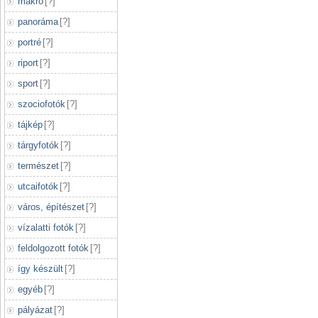
makró
[
?
]
panoráma
[
?
]
portré
[
?
]
riport
[
?
]
sport
[
?
]
szociofotók
[
?
]
tájkép
[
?
]
tárgyfotók
[
?
]
természet
[
?
]
utcaifotók
[
?
]
város, építészet
[
?
]
vízalatti fotók
[
?
]
feldolgozott fotók
[
?
]
így készült
[
?
]
egyéb
[
?
]
pályázat
[
?
]