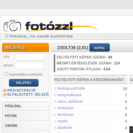
BELÉPÉS
ZSOLT36 (2,91)
KÉPEK
név
FELTÖLTÖTT KÉPEK SZÁMA:
48
MEGÍRT ÉRTÉKELÉSEK SZÁMA:
114
jelszó
ADOTT PONTOK ÁTLAGA:
4,64
Automatikus belépés
FELTÖLTÖTT KÉPEK KATEGÓRIÁNKÉNT
L
feldolgozott fotók
10
REGISZTRÁCIÓ
ELFELEJTETT JELSZÓ
hangulatképek
7
város, építészet
5
FŐOLDAL
életképek
4
természet
4
FOTÓK
egyéb
4
CIKKEK
állatfotók
4