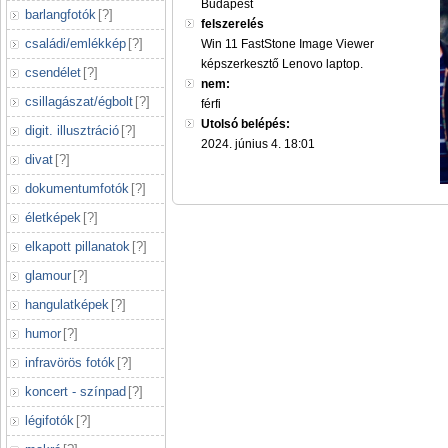
Budapest
barlangfotók
[
?
]
felszerelés
családi/emlékkép
[
?
]
Win 11 FastStone Image Viewer
képszerkesztő Lenovo laptop.
csendélet
[
?
]
nem:
csillagászat/égbolt
[
?
]
férfi
Utolsó belépés:
digit. illusztráció
[
?
]
2024. június 4. 18:01
divat
[
?
]
dokumentumfotók
[
?
]
életképek
[
?
]
elkapott pillanatok
[
?
]
glamour
[
?
]
hangulatképek
[
?
]
humor
[
?
]
infravörös fotók
[
?
]
koncert - színpad
[
?
]
légifotók
[
?
]